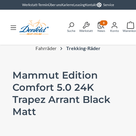
Werkstatt-Termin
Über uns
Karierre
Leasing
Kontakt
Service
alt springen
8
Suche
Werkstatt
News
Konto
Warenko
Fahrräder
Trekking-Räder
Mammut Edition
Comfort 5.0 24K
Trapez Arrant Black
Matt