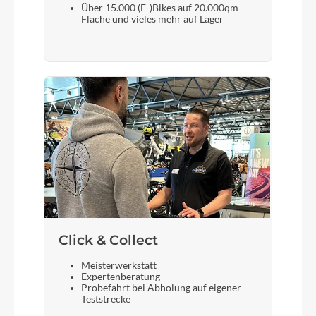
Vorderrad Nabe
Über 15.000 (E-)Bikes auf 20.000qm
Fläche und vieles mehr auf Lager
Shimano Dyn. DH-C3000 36L,schwarz
Scheinwerfer
Axa Echo 15 Lux LED Scheinwerfer
Umwerfer
Shimano FD TY710 Tourney
Laufradgröße
28 Zoll
Click & Collect
Meisterwerkstatt
Gepäckträger
Expertenberatung
Probefahrt bei Abholung auf eigener
Alu 3-Bein SWCA337 mit
Teststrecke
Gepäcktaschenschienen seitlich ,schwarz matt