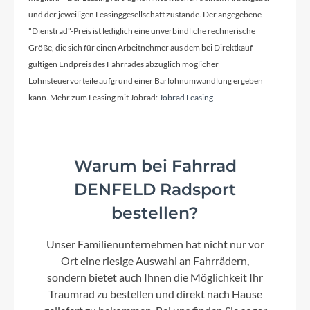
und der jeweiligen Leasinggesellschaft zustande. Der angegebene
Griffe
"Dienstrad"-Preis ist lediglich eine unverbindliche rechnerische
Größe, die sich für einen Arbeitnehmer aus dem bei Direktkauf
Herrmanns Ergo Nr.84,schwarz
gültigen Endpreis des Fahrrades abzüglich möglicher
Lohnsteuervorteile aufgrund einer Barlohnumwandlung ergeben
kann. Mehr zum Leasing mit Jobrad:
Jobrad Leasing
Schaltwerk
Shimano RD-M 360 8 Fach Acera
Rahmenmaterial
Warum bei Fahrrad
Aluminium
DENFELD Radsport
bestellen?
Kurbelgarnitur
Unser Familienunternehmen hat nicht nur vor
Shimano FCTY301,schwarz
Ort eine riesige Auswahl an Fahrrädern,
sondern bietet auch Ihnen die Möglichkeit Ihr
Kassette
Traumrad zu bestellen und direkt nach Hause