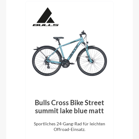
isc
Bulls Cross Bike Street
ey
summit lake blue matt
Ti
Sportliches 24-Gang-Rad für leichten
E
n mit
Offroad-Einsatz.
Ret
ltag