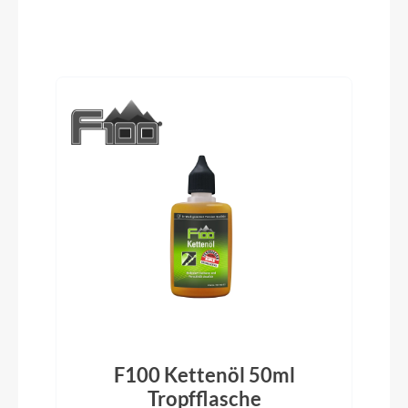
Pedale
Aluminium SP-823, schwarz/silber
Produktgalerie überspringen
Ständer
Standwell MA008, Aluminium, verstellbar,
schwarz/silber
Glocke
Mini Bell, schwarz
Vorbau
MQ536 S-5, Aluminium verstellbar, 85mm,
schwarz matt
F100 Kettenöl 50ml
Tropfflasche