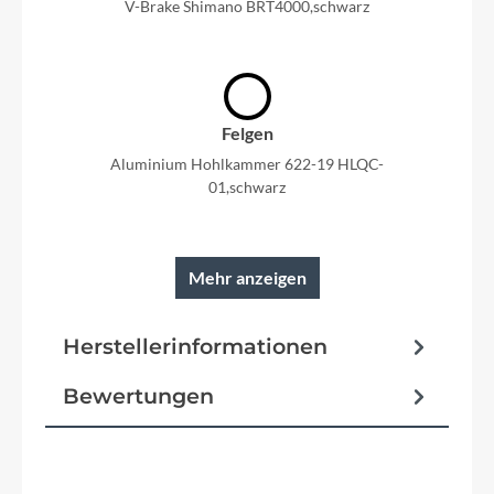
V-Brake Shimano BRT4000,schwarz
Felgen
Aluminium Hohlkammer 622-19 HLQC-
01,schwarz
Mehr anzeigen
Reifen
Herstellerinformationen
Continental 47-622 Contact Plus City
Bewertungen
Schutzbleche
Stronglight, Kunststoff, mit Spoiler, mit Reflektor,
schwarz