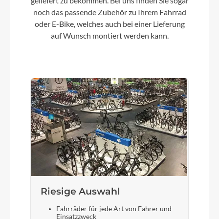
geliefert zu bekommen. Bei uns finden Sie sogar
Sprocket CSHG200-8 12-32T Blk 8sp Cassette
noch das passende Zubehör zu Ihrem Fahrrad
oder E-Bike, welches auch bei einer Lieferung
auf Wunsch montiert werden kann.
Lenker
Fit Aluminium, Weite: 600mm, schwarz Matt
Farbe
Arrant Black Matt
Kette
KMC X8.93 8sp
Rücklicht
AXA Blueline Rücklicht
Riesige Auswahl
Fahrräder für jede Art von Fahrer und
Einsatzzweck