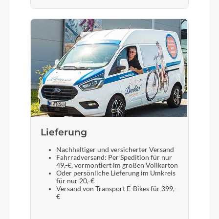
Suntour Federgabel CR7V,schwarz matt oder
weiss
Sattelstütze
Aluminium Patent gefedert, Mod.Glide, schwarz
Lieferung
Nachhaltiger und versicherter Versand
Fahrradversand: Per Spedition für nur
49,-€, vormontiert im großen Vollkarton
Oder persönliche Lieferung im Umkreis
für nur 20,-€
Versand von Transport E-Bikes für 399,-
€