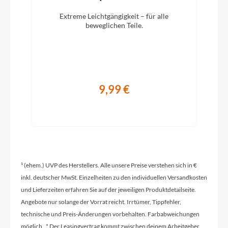
Rahmentyp
Extreme Leichtgängigkeit – für alle
Trapez
beweglichen Teile.
Modelljahr
2022
9,99 €
Hinterrad Nabe
Shimano FH-TX5008 8/9sp 36H,schwarz
Extras
Pumpe schwarz
¹ (ehem.) UVP des Herstellers. Alle unsere Preise verstehen sich in €
inkl. deutscher MwSt. Einzelheiten zu den individuellen Versandkosten
und Lieferzeiten erfahren Sie auf der jeweiligen Produktdetailseite.
Sattelklemme
Angebote nur solange der Vorrat reicht. Irrtümer, Tippfehler,
Aluminium schwarz QR 31,8
technische und Preis-Änderungen vorbehalten. Farbabweichungen
möglich. * Der Leasingvertrag kommt zwischen deinem Arbeitgeber