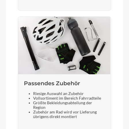
Schalthebel
Shimano STEF500 , 3x8 schwarz
Bremshebel
Shimano ST-EF500
Steuersatz
Gewindesteuersatz 1 1/8 , schwarz,ABS
Passendes Zubehör
Kappe,schwarz
Riesige Auswahl an Zubehör
Vollsortiment im Bereich Fahrradteile
Größte Bekleidungsabteilung der
Sattel
Region
Zubehör am Rad wird vor Lieferung
Selle Royal 8020, Rio Plus, schwarz
übrigens direkt montiert
Gabel