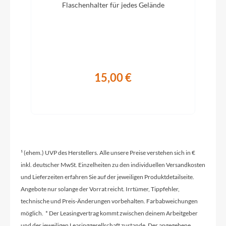
Flaschenhalter für jedes Gelände
Lapierre by Fastace DR813, 4 Sealed Bearings,
Boost 12x148, 32H
Griffe
Lapierre "Fit" grips, M: small size, L/XL: large size
15,00 €
Schaltwerk
SRAM GX Lunar 12s
¹ (ehem.) UVP des Herstellers. Alle unsere Preise verstehen sich in €
Rahmenmaterial
inkl. deutscher MwSt. Einzelheiten zu den individuellen Versandkosten
Carbon
und Lieferzeiten erfahren Sie auf der jeweiligen Produktdetailseite.
Angebote nur solange der Vorrat reicht. Irrtümer, Tippfehler,
Kurbelgarnitur
technische und Preis-Änderungen vorbehalten. Farbabweichungen
Sram SX Eagle boost 148 Dub 12s 32T 170mm (S)
möglich. * Der Leasingvertrag kommt zwischen deinem Arbeitgeber
/ 175mm (M/L/XL)
und der jeweiligen Leasinggesellschaft zustande. Der angegebene