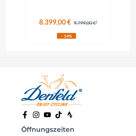
8.399,00 €
€
9.799,00 €
- 14%
Öffnungszeiten