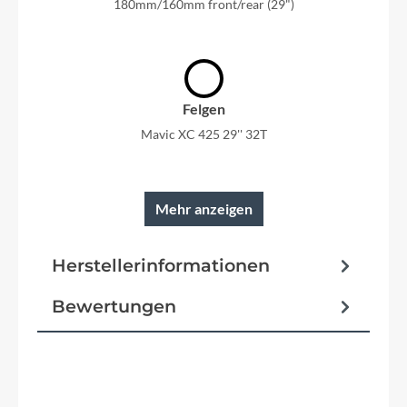
180mm/160mm front/rear (29")
Felgen
Mavic XC 425 29'' 32T
Mehr anzeigen
Rahmen
Herstellerinformationen
XR Full Carbon 100mm travel Pressfit, Boost,
Metric, Thru Axle
Bewertungen
Reifen