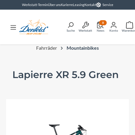
Werkstatt-Termin
Über uns
Karierre
Leasing
Kontakt
Service
alt springen
8
Suche
Werkstatt
News
Konto
Warenko
Fahrräder
Mountainbikes
Lapierre XR 5.9 Green