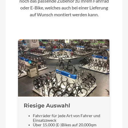
noch das passende Zubehör zu Ihrem Fahrrad
oder E-Bike, welches auch bei einer Lieferung
Kette
auf Wunsch montiert werden kann.
SRAM SX Eagle 12s
Vorderrad Nabe
Lapierre by Fastace DF813 , BOOST 15x110, 32H
Schalthebel
Sram SX Eagle 12spd
Bremshebel
SRAM LEVEL T 2 pistons
Riesige Auswahl
Fahrräder für jede Art von Fahrer und
Steuersatz
Einsatzzweck
Über 15.000 (E-)Bikes auf 20.000qm
"FSA Integrated 1.5ZS IS-2 /42/ACB hidden set "