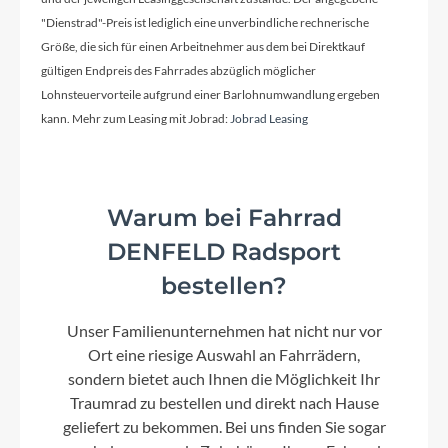
"Dienstrad"-Preis ist lediglich eine unverbindliche rechnerische
Größe, die sich für einen Arbeitnehmer aus dem bei Direktkauf
Kassette
gültigen Endpreis des Fahrrades abzüglich möglicher
SRAM PG1210 Eagle 11-50T 12 spd
Lohnsteuervorteile aufgrund einer Barlohnumwandlung ergeben
kann. Mehr zum Leasing mit Jobrad:
Jobrad Leasing
Lenker
Lapierre alloy 6061 Top flat, Width: 720mm, Ø:
Warum bei Fahrrad
31.8mm
DENFELD Radsport
bestellen?
Farbe
Green
Unser Familienunternehmen hat nicht nur vor
Ort eine riesige Auswahl an Fahrrädern,
Dämpfer
sondern bietet auch Ihnen die Möglichkeit Ihr
FOX FLOAT DPS, Perf-Series Remote up, Evol LV,
Traumrad zu bestellen und direkt nach Hause
210x50 (Std/Std)
geliefert zu bekommen. Bei uns finden Sie sogar