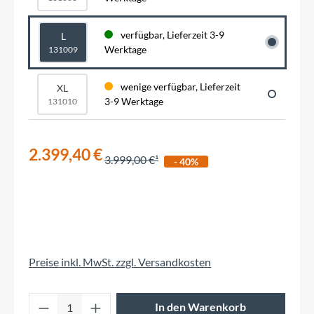
verfügbar, Lieferzeit 3-9
L
Werktage
131009
wenige verfügbar, Lieferzeit
XL
3-9 Werktage
131010
2.399,40 €
3.999,00 €
- 40%
Preise inkl. MwSt. zzgl. Versandkosten
Produkt Anzahl: Gib den gewünschten Wert 
In den Warenkorb