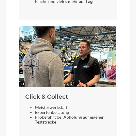
Fläche und vieles mehr auf Lager
Sattel
Fizik Taiga Black
Gabel
Fox Rythm 32 Float 3 Pos /remote boost, 100mm
travel (29''), 44mm rake
Sattelstütze
Lapierre alloy forged, Ø: 31,6mm, L: 400mm
Click & Collect
Meisterwerkstatt
Expertenberatung
Probefahrt bei Abholung auf eigener
Teststrecke