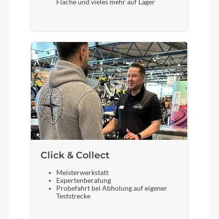
Fläche und vieles mehr auf Lager
Sattel
Fizik Taiga Black
Gabel
Fox Rythm 32 Float 3 Pos /remote boost, 100mm
travel (29''), 44mm rake
Sattelstütze
Lapierre alloy forged, Ø: 31,6mm, L: 400mm
Click & Collect
Meisterwerkstatt
Expertenberatung
Probefahrt bei Abholung auf eigener
Teststrecke