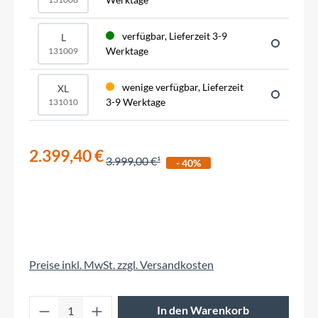
verfügbar, Lieferzeit 3-9
L
Werktage
131009
wenige verfügbar, Lieferzeit
XL
3-9 Werktage
131010
2.399,40 €
3.999,00 €
- 40%
Preise inkl. MwSt. zzgl. Versandkosten
Produkt Anzahl: Gib den gewünschten Wert 
In den Warenkorb