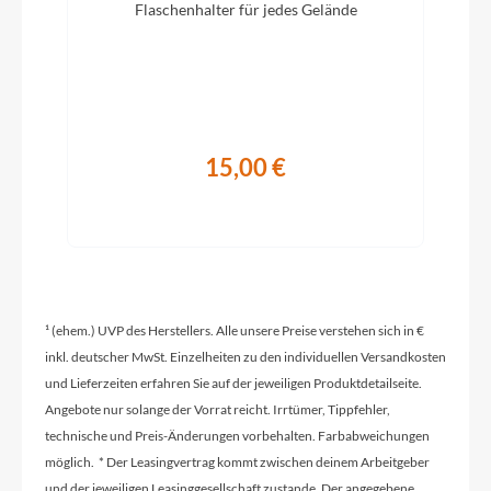
Flaschenhalter für jedes Gelände
Lapierre by Fastace DR813, 4 Sealed Bearings,
Boost 12x148, 32H
Griffe
Lapierre "Fit" grips, M: small size, L/XL: large size
15,00 €
Schaltwerk
SRAM GX Lunar 12s
¹ (ehem.) UVP des Herstellers. Alle unsere Preise verstehen sich in €
Rahmenmaterial
inkl. deutscher MwSt. Einzelheiten zu den individuellen Versandkosten
Carbon
und Lieferzeiten erfahren Sie auf der jeweiligen Produktdetailseite.
Angebote nur solange der Vorrat reicht. Irrtümer, Tippfehler,
Kurbelgarnitur
technische und Preis-Änderungen vorbehalten. Farbabweichungen
Sram SX Eagle boost 148 Dub 12s 32T 170mm (S)
möglich. * Der Leasingvertrag kommt zwischen deinem Arbeitgeber
/ 175mm (M/L/XL)
und der jeweiligen Leasinggesellschaft zustande. Der angegebene