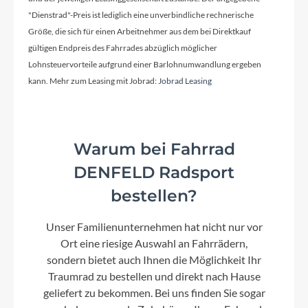
"Dienstrad"-Preis ist lediglich eine unverbindliche rechnerische
Größe, die sich für einen Arbeitnehmer aus dem bei Direktkauf
Kassette
gültigen Endpreis des Fahrrades abzüglich möglicher
SRAM PG1210 Eagle 11-50T 12 spd
Lohnsteuervorteile aufgrund einer Barlohnumwandlung ergeben
kann. Mehr zum Leasing mit Jobrad:
Jobrad Leasing
Lenker
Lapierre alloy 6061 Top flat, Width: 720mm, Ø:
Warum bei Fahrrad
31.8mm
DENFELD Radsport
bestellen?
Farbe
Green
Unser Familienunternehmen hat nicht nur vor
Ort eine riesige Auswahl an Fahrrädern,
Dämpfer
sondern bietet auch Ihnen die Möglichkeit Ihr
FOX FLOAT DPS, Perf-Series Remote up, Evol LV,
Traumrad zu bestellen und direkt nach Hause
210x50 (Std/Std)
geliefert zu bekommen. Bei uns finden Sie sogar