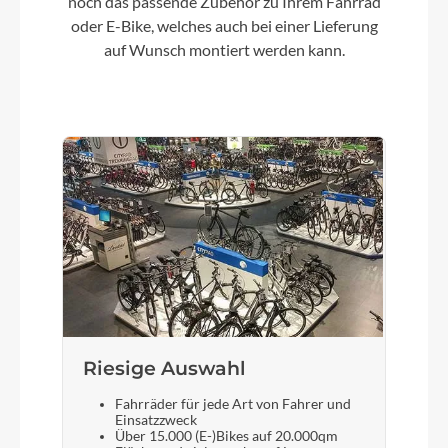
noch das passende Zubehör zu Ihrem Fahrrad
oder E-Bike, welches auch bei einer Lieferung
Kette
auf Wunsch montiert werden kann.
SRAM SX Eagle 12s
Vorderrad Nabe
Lapierre by Fastace DF813 , BOOST 15x110, 32H
Schalthebel
Sram SX Eagle 12spd
Bremshebel
SRAM LEVEL T 2 pistons
Riesige Auswahl
Fahrräder für jede Art von Fahrer und
Steuersatz
Einsatzzweck
Über 15.000 (E-)Bikes auf 20.000qm
"FSA Integrated 1.5ZS IS-2 /42/ACB hidden set "