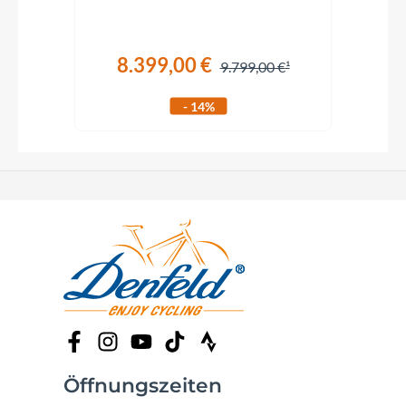
8.399,00 €
€
9.799,00 €
- 14%
Öffnungszeiten