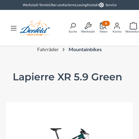
Werkstatt-Termin
Über uns
Karierre
Leasing
Kontakt
Service
alt springen
8
Suche
Werkstatt
News
Konto
Warenko
Fahrräder
Mountainbikes
Lapierre XR 5.9 Green