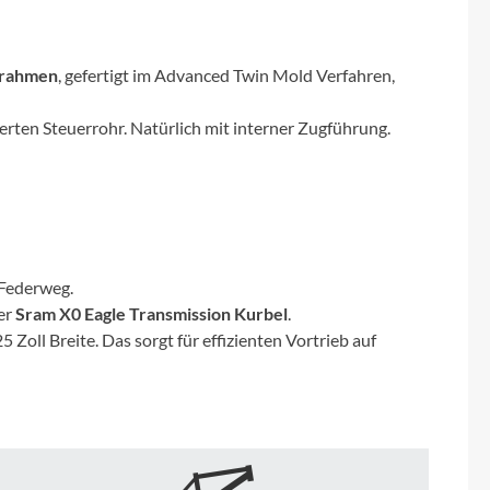
Micro
NC-17
nrahmen
, gefertigt im Advanced Twin Mold Verfahren,
Pegasus
rten Steuerrohr. Natürlich mit interner Zugführung.
Powerbar
Racktime
Federweg.
RIESE & MÜLLER
er
Sram X0 Eagle Transmission Kurbel
.
25 Zoll Breite. Das sorgt für effizienten Vortrieb auf
ROTWILD Bikes
Scott