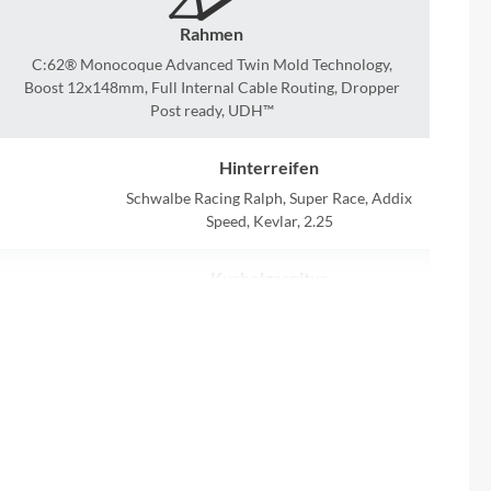
Sigma
Rahmen
SQlab
C:62® Monocoque Advanced Twin Mold Technology,
Boost 12x148mm, Full Internal Cable Routing, Dropper
Post ready, UDH™
Thule
Hinterreifen
Uebler
Schwalbe Racing Ralph, Super Race, Addix
Speed, Kevlar, 2.25
VDO
Kurbelgarnitur
Winora
Sram X0 Eagle™ Transmission DUB, 34T
Zefal
Kette
Sram GX Eagle™ Transmission
Bremshebel