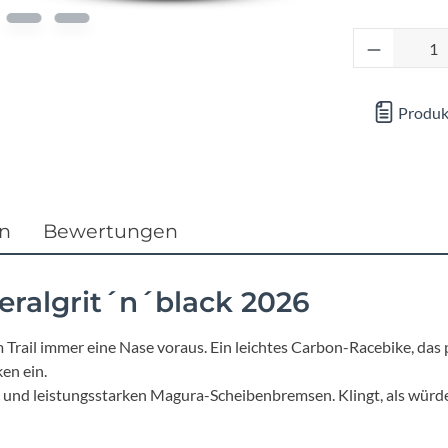
Focus
Produkt 
Ghost
Produk
Gudereit
Hercules
KLICKfix
en
Bewertungen
KTM
eralgrit´n´black 2026
Lezyne
 Trail immer eine Nase voraus. Ein leichtes Carbon-Racebike, das
ken ein.
Lupine
 und leistungsstarken Magura-Scheibenbremsen. Klingt, als würd