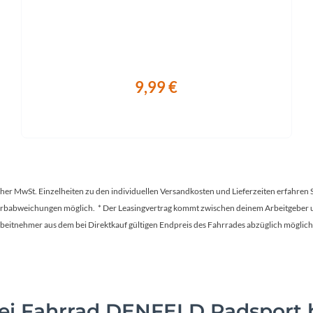
9,99 €
tscher MwSt. Einzelheiten zu den individuellen Versandkosten und Lieferzeiten erfahren 
Farbabweichungen möglich. * Der Leasingvertrag kommt zwischen deinem Arbeitgeber un
en Arbeitnehmer aus dem bei Direktkauf gültigen Endpreis des Fahrrades abzüglich mög
i Fahrrad DENFELD Radsport b