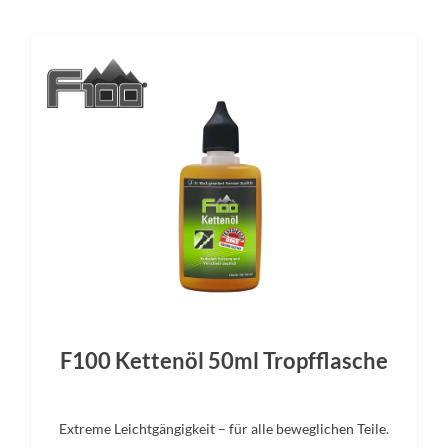
29 Zoll, XXL
Sram AXS™ Pod Ultimate Con
Sattel
Gabel
ACID Nuance Pro
Fox 32 SC Float Performance, 
Remote, Tapered, 15x110mm
F100 Kettenöl 50ml Tropfflasche
Extreme Leichtgängigkeit – für alle beweglichen Teile.