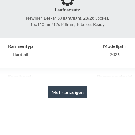
Sigg
Laufradsatz
Sportourer
Newmen Beskar 30 light/light, 28/28 Spokes,
15x110mm/12x148mm, Tubeless Ready
Tenways
Rahmentyp
Modelljahr
Topeak
Hardtail
2026
Uvex
Schaltwerk
Rahmenmaterial
Widek
 Eagle AXS™ Transmission, 12-
Carbon
, Electronic Shifting System
Mehr anzeigen
Yazoo
Lenker
Farbe
n Advanced 318.10, 760mm
mineralgrit´n´black
Laufradgröße
Schalthebel