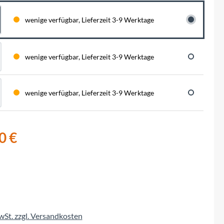
BySchulz
schnell...
schauen auf eine lange ...
haben wir für diese Notfälle eine riesen
Menge der wichtigsten Fahrrad-Ersatzteile
wenige verfügbar, Lieferzeit 3-9 Werktage
direkt auf Lager. Sowohl für Rennräder,
Contec
Mountainbikes, Trekking-Räder oder...
Crane Bell
wenige verfügbar, Lieferzeit 3-9 Werktage
Deuter
wenige verfügbar, Lieferzeit 3-9 Werktage
Dynamic
0 €
Ergon
F100
Finish Line
MwSt. zzgl. Versandkosten