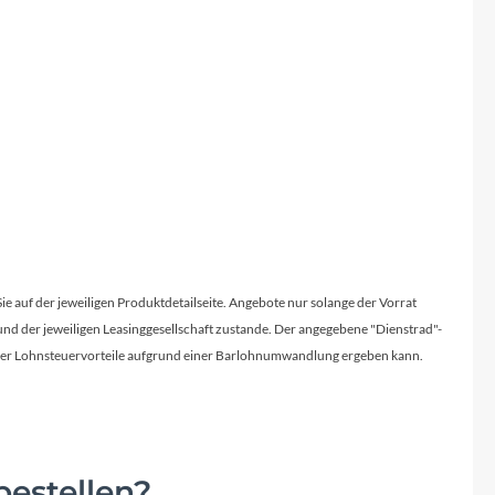
Sie auf der jeweiligen Produktdetailseite. Angebote nur solange der Vorrat
d der jeweiligen Leasinggesellschaft zustande. Der angegebene "Dienstrad"-
licher Lohnsteuervorteile aufgrund einer Barlohnumwandlung ergeben kann.
estellen?