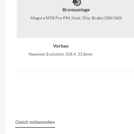
SHIMANO
Bremsanlage
SKS
Magura MT8 Pro PM, Hydr. Disc Brake (180/160)
SRAM
Vorbau
Tip Top
Newmen Evolution 318.4, 31.8mm
Unleazhed
Griffe
Voxom
ACID React Pro
Sram GX
Speed
Woom
Kassette
Sram XS-1275, 10-52T
Newme
Zipp
Gleich mitbestellen
Gewicht