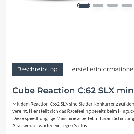
Flyer
Garmin
Gore
Hebie
Kettler Alu Rad
Beschreibung
Herstellerinformation
Koga
Cube Reaction C:62 SLX min
Lapierre
Mit dem Reaction C:62 SLX sind Sie der Konkurrenz auf dem
vereint. Hier stellt sich das Racefeeling bereits beim Hinguc
Lizard Skins
Diese speedhungrige Maschine arbeitet mit Sram Schaltung
Also, worauf warten Sie, legen Sie los!