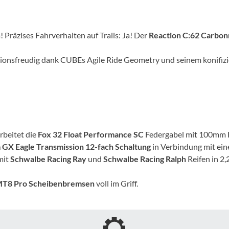
Mcfk
Mounty
 Präzises Fahrverhalten auf Trails: Ja! Der
Reaction C:62 Carbo
Park Tool
ionsfreudig dank CUBEs Agile Ride Geometry und seinem konifizie
POC
PUKY
rbeitet die
Fox 32 Float Performance SC
Federgabel mit 100mm 
RFR
 GX Eagle Transmission 12-fach Schaltung
in Verbindung mit ein
mit
Schwalbe Racing Ray
und
Schwalbe Racing Ralph
Reifen in 2,
RockShox
T8 Pro Scheibenbremsen
voll im Griff.
Schwalbe