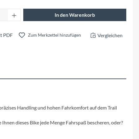
Fuxon
Anzahl: Gib den gewünschten Wert ein oder 
In den Warenkorb
Giro
t PDF
Vergleichen
Haibike
Zum Merkzettel hinzufügen
i:SY
Knog
Kärcher
Litemove
 präzises Handling und hohen Fahrkomfort auf dem Trail
Mammut
e Ihnen dieses Bike jede Menge Fahrspaß bescheren, oder?