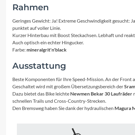
Mavic
Rahmen
MonkeyLink
Geringes Gewicht: Ja! Extreme Geschwindigkeit gesucht: Ja!
punktet auf voller Linie.
Ortlieb
Kurzer Hinterbau mit Boost Steckachsen. Lebhaft und reakt
Auch optisch ein echter Hingucker.
Farbe:
mineralgrit'n'black
Pitlock
Ausstattung
Profile Design
Beste Komponenten für Ihre Speed-Mission. An der Front a
Reich
Geschaltet wird mit großem Übersetzungsbereich der
Sram
Dazu bietet das Bike leichte
Newmen Bekar 30 Laufräder
schnellen Trails und Cross-Country-Strecken.
Rixen & Kaul
Den Bremsweg haben Sie dank der hydraulischen
Magura M
S'COOL