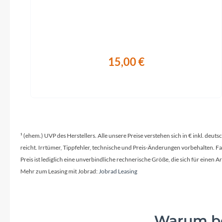
15,00 €
¹ (ehem.) UVP des Herstellers. Alle unsere Preise verstehen sich in € inkl. deu
reicht. Irrtümer, Tippfehler, technische und Preis-Änderungen vorbehalten. 
Preis ist lediglich eine unverbindliche rechnerische Größe, die sich für ein
Mehr zum Leasing mit Jobrad:
Jobrad Leasing
Warum be