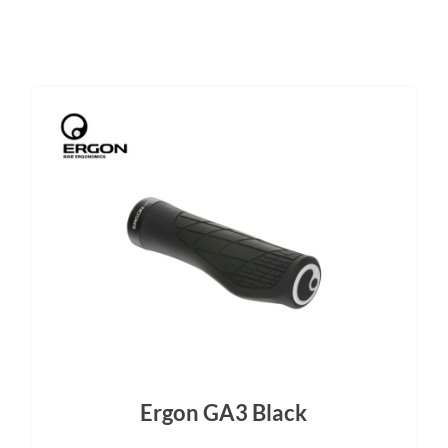
inox SL Kurbel (M/L: 155 mm;
SRAM XS-1295 Eagle Transmis
 160 mm), Kettenblatt: SRAM
52T
ransmission E-MTB Kettenblatt
104BCD 34T
Dämpfer
Motor
oat X Factory, (185 × 55 mm),
Avinox M1 Antriebseinheit:
 Tune, EVOL-Luftgehäuse, 2-
nen Hebel mit LSC-Einstellung
150mm
Akku
Laufradgröße
x integriertes Akku: 600 Wh
29"
Sattel
Gabel
Ergon SM PRO M/L
FOX 36 Factory, 160 mm Feder
Ergon GA3 Black
X2 Dämpfer, 15 × 110 mm, 44