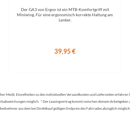
Sattelstütze
Der GA3 von Ergon ist ein MTB-Komfortgriff mit
fer Factory, verstellbar in 5 mm
Miniwing. Für eine ergonomisch korrekte Haltung am
Lenker.
39,95 €
tscher MwSt. Einzelheiten zu den individuellen Versandkosten und Lieferzeiten erfahren 
Farbabweichungen möglich. * Der Leasingvertrag kommt zwischen deinem Arbeitgeber un
en Arbeitnehmer aus dem bei Direktkauf gültigen Endpreis des Fahrrades abzüglich mög