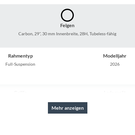
Sigg
Sportourer
Felgen
Carbon, 29'', 30 mm Innenbreite, 28H, Tubeless-fähig
Tenways
Topeak
Rahmentyp
Modelljahr
Full-Suspension
2026
Uvex
Widek
Griffe
Ladegerät
Amflow Enduro Griffe
Avinox Schnellladegerät: 12
Yazoo
Mehr anzeigen
Kurbelgarnitur
Kassette