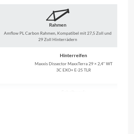
Sigma
SQlab
Rahmen
Amflow PL Carbon Rahmen, Kompatibel mit 27,5 Zoll und
Thule
29 Zoll Hinterrädern
Uebler
Hinterreifen
Maxxis Dissector MaxxTerra 29 × 2,4" WT
VDO
3C EXO+ E-25 TLR
Winora
Schaltwerk
 A/508 W
SRAM X0 Eagle Transmission Schaltwerk
Zefal
mit Stromkabel
Lenker