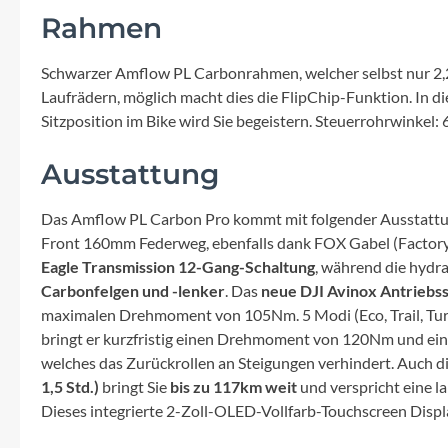
Mavic
Rahmen
MonkeyLink
Schwarzer Amflow PL Carbonrahmen, welcher selbst nur 2,27 
Laufrädern, möglich macht dies die FlipChip-Funktion. In d
Ortlieb
Sitzposition im Bike wird Sie begeistern. Steuerrohrwinkel: 
Ausstattung
Pitlock
Das Amflow PL Carbon Pro kommt mit folgender Ausstattu
Profile Design
Front 160mm Federweg, ebenfalls dank FOX Gabel (Factory).
Eagle Transmission 12-Gang-Schaltung
, während die hydr
Reich
Carbonfelgen und -lenker
. Das
neue DJI Avinox Antriebs
maximalen Drehmoment von 105Nm. 5 Modi (Eco, Trail, Turb
Rixen & Kaul
bringt er kurzfristig einen Drehmoment von 120Nm und eine
welches das Zurückrollen an Steigungen verhindert. Auch di
1,5 Std.)
bringt Sie
bis zu 117km weit
und verspricht eine l
S'COOL
Dieses integrierte 2-Zoll-OLED-Vollfarb-Touchscreen Displ