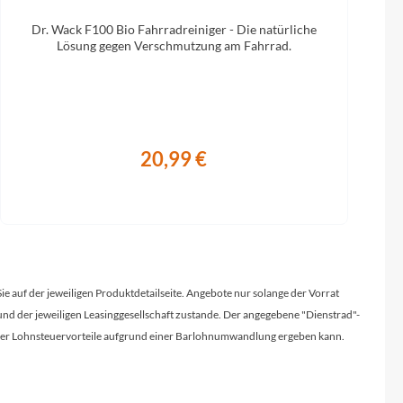
Dr. Wack F100 Bio Fahrradreiniger - Die natürliche
Lösung gegen Verschmutzung am Fahrrad.
20,99 €
Sie auf der jeweiligen Produktdetailseite. Angebote nur solange der Vorrat
d der jeweiligen Leasinggesellschaft zustande. Der angegebene "Dienstrad"-
licher Lohnsteuervorteile aufgrund einer Barlohnumwandlung ergeben kann.