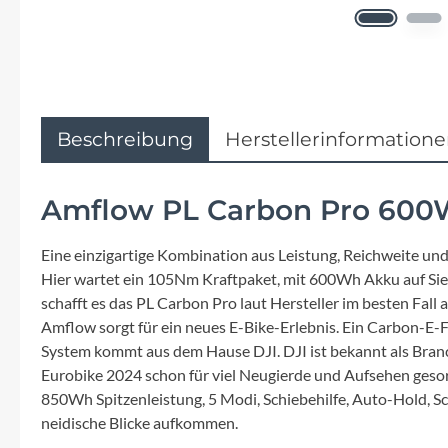
Flyer
Garmin
Gore
Beschreibung
Herstellerinformation
Hebie
Amflow PL Carbon Pro 600
Kettler Alu Rad
Eine einzigartige Kombination aus Leistung, Reichweite und
Hier wartet ein 105Nm Kraftpaket, mit 600Wh Akku auf Sie.
Koga
schafft es das PL Carbon Pro laut Hersteller im besten Fall a
Amflow sorgt für ein neues E-Bike-Erlebnis. Ein Carbon-E-Fu
Lapierre
System kommt aus dem Hause DJI. DJI ist bekannt als Branc
Eurobike 2024 schon für viel Neugierde und Aufsehen gesor
Lizard Skins
850Wh Spitzenleistung, 5 Modi, Schiebehilfe, Auto-Hold, Sch
neidische Blicke aufkommen.