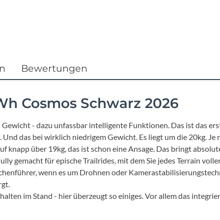
Focus
Ghost
Gudereit
en
Bewertungen
Hercules
Wh Cosmos Schwarz 2026
KLICKfix
 Gewicht - dazu unfassbar intelligente Funktionen. Das ist das 
 Und das bei wirklich niedrigem Gewicht. Es liegt um die 20kg. 
KTM
uf knapp über 19kg, das ist schon eine Ansage. Das bringt absolute 
lly gemacht für epische Trailrides, mit dem Sie jedes Terrain voll
Lezyne
henführer, wenn es um Drohnen oder Kamerastabilisierungstechno
gt.
Lupine
alten im Stand - hier überzeugt so einiges. Vor allem das integri