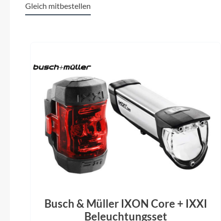
Carbon
DJI Av
Gleich mitbestellen
XL/XXL:
Eagle T
Produktgalerie überspringen
Farbe
Cosmos Schwarz
FOX Fl
Custom
Positio
Vorderrad Nabe
Alloy, 2 abgedichtete Kugellager, 15 × 110
Avino
mm Steckachse, 28h, Straight-pull, 6-Loch
Bremshebel
Magura MT7
Busch & Müller IXON Core + IXXI
Beleuchtungsset