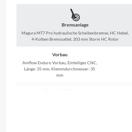
SHIMANO
SKS
Bremsanlage
Magura MT7 Pro hydraulische Scheibenbremse, HC Hebel,
SRAM
4-Kolben Bremssattel, 203 mm Storm HC Rotor
Tip Top
Vorbau
Amflow Enduro Vorbau, Einteiliges CNC,
Unleazhed
Länge: 35 mm, Klemmdurchmesser: 35
mm
Voxom
Hinterrad Nabe
Alloy, 4 abgedichtete Kugellager, 148 × 12
Woom
mm Steckachse, 28h, Straight-pull, 6-Loch,
78T
Zipp
Rahmenmaterial