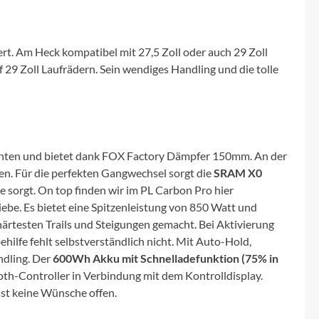
Micro
NC-17
rt. Am Heck kompatibel mit 27,5 Zoll oder auch 29 Zoll
29 Zoll Laufrädern. Sein wendiges Handling und die tolle
Pegasus
Powerbar
inten und bietet dank FOX Factory Dämpfer 150mm. An der
Racktime
en. Für die perfekten Gangwechsel sorgt die
SRAM X0
 sorgt. On top finden wir im PL Carbon Pro hier
RIESE & MÜLLER
ebe. Es bietet eine Spitzenleistung von 850 Watt und
rtesten Trails und Steigungen gemacht. Bei Aktivierung
ROTWILD Bikes
ilfe fehlt selbstverständlich nicht. Mit Auto-Hold,
ndling. Der
600Wh Akku mit Schnelladefunktion (75% in
oth-Controller in Verbindung mit dem Kontrolldisplay.
Scott
sst keine Wünsche offen.