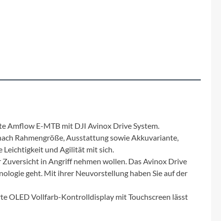
Fuxon
Giro
Haibike
i:SY
Knog
erste Amflow E-MTB mit DJI Avinox Drive System.
Je nach Rahmengröße, Ausstattung sowie Akkuvariante,
Kärcher
Leichtigkeit und Agilität mit sich.
er Zuversicht in Angriff nehmen wollen. Das Avinox Drive
Litemove
logie geht. Mit ihrer Neuvorstellung haben Sie auf der
Mammut
erte OLED Vollfarb-Kontrolldisplay mit Touchscreen lässt