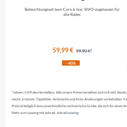
Vorderreifen
Beleuchtungsset Ixon Core & Ixxi. StVO-zugelassen für
Maxxis Assegai MaxxTerra 29 × 2,5" WT
Fox Trans
alle Räder.
3C EXO E-25 TLR
59,99 €
99,90 €
- 40%
¹ (ehem.) UVP des Herstellers. Alle unsere Preise verstehen sich in € inkl. deu
reicht. Irrtümer, Tippfehler, technische und Preis-Änderungen vorbehalten. 
Preis ist lediglich eine unverbindliche rechnerische Größe, die sich für ein
Mehr zum Leasing mit Jobrad:
Jobrad Leasing