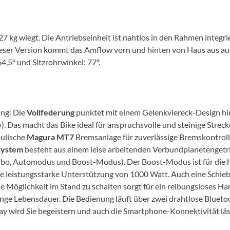
Mcfk
Mounty
kg wiegt. Die Antriebseinheit ist nahtlos in den Rahmen integrie
ieser Version kommt das Amflow vorn und hinten von Haus aus auf 
Park Tool
64,5° und Sitzrohrwinkel: 77°.
POC
ng: Die
Vollfederung
punktet mit einem Gelenkviereck-Design h
PUKY
 Das macht das Bike ideal für anspruchsvolle und steinige Streck
aulische
Magura MT7
Bremsanlage für zuverlässige Bremskontrolle
RFR
system
besteht aus einem leise arbeitenden Verbundplanetengetri
o, Automodus und Boost-Modus). Der Boost-Modus ist für die hä
RockShox
 leistungsstarke Unterstützung von 1000 Watt. Auch eine Schiebeh
e Möglichkeit im Stand zu schalten sorgt für ein reibungsloses Ha
ange Lebensdauer. Die Bedienung läuft über zwei drahtlose Blueto
Schwalbe
ay wird Sie begeistern und auch die Smartphone-Konnektivität lä