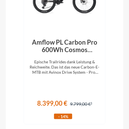
en
Amflow PL Carbon Pro
600Wh Cosmos
Schwarz 2026
! Das
Epische Trailrides dank Leistung &
 5.9
Reichweite. Das ist das neue Carbon-E-
MTB mit Avinox Drive System - Pro-
Version.
8.399,00 €
€
9.799,00 €
- 14%