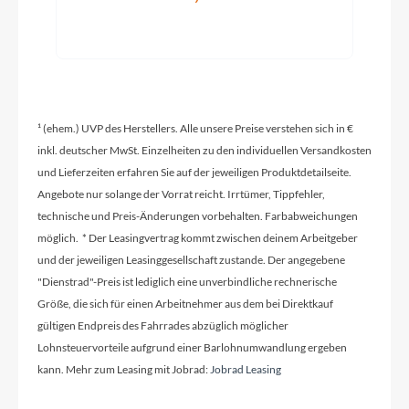
Sram XG-1275 Eagle™, 10-52T
Lenker
Newmen Evolution SL 318.25, 760mm
¹ (ehem.) UVP des Herstellers. Alle unsere Preise verstehen sich in €
Farbe
inkl. deutscher MwSt. Einzelheiten zu den individuellen Versandkosten
und Lieferzeiten erfahren Sie auf der jeweiligen Produktdetailseite.
carbon'n'black
Angebote nur solange der Vorrat reicht. Irrtümer, Tippfehler,
technische und Preis-Änderungen vorbehalten. Farbabweichungen
möglich. * Der Leasingvertrag kommt zwischen deinem Arbeitgeber
Kette
und der jeweiligen Leasinggesellschaft zustande. Der angegebene
Sram SX Eagle™
"Dienstrad"-Preis ist lediglich eine unverbindliche rechnerische
Größe, die sich für einen Arbeitnehmer aus dem bei Direktkauf
gültigen Endpreis des Fahrrades abzüglich möglicher
Laufradgröße
Lohnsteuervorteile aufgrund einer Barlohnumwandlung ergeben
Size Split: 27.5: XS // 29: S, M, L, XL
kann. Mehr zum Leasing mit Jobrad:
Jobrad Leasing
Schalthebel