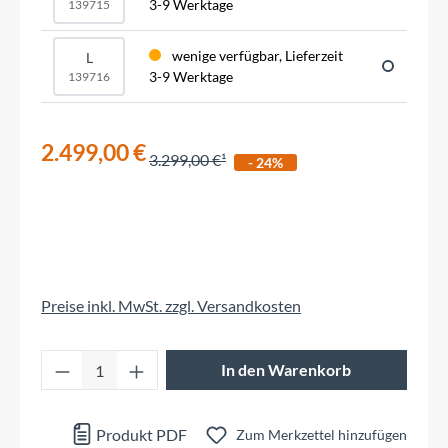
3-9 Werktage
139715
wenige verfügbar, Lieferzeit
L
3-9 Werktage
139716
2.499,00 €
3.299,00 €
- 24%
Preise inkl. MwSt. zzgl. Versandkosten
Produkt Anzahl: Gib den gewünschten Wert 
In den Warenkorb
Produkt PDF
Zum Merkzettel hinzufügen