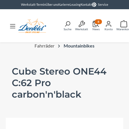
Werkstatt-Termin
Über uns
Karierre
Leasing
Kontakt
Service
alt springen
8
Suche
Werkstatt
News
Konto
Warenko
Fahrräder
Mountainbikes
Cube Stereo ONE44
C:62 Pro
carbon'n'black