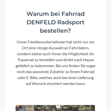
Sram GX Eagle™ Trigger
Warum bei Fahrrad
DENFELD Radsport
Steuersatz
bestellen?
ACROS AZF-675, ICR (Integrated Cable Routing),
Top Zero-Stack 1 1/2" (ZS 56mm), Bottom Zero-
Unser Familienunternehmen hat nicht nur vor
Stack 1 1/2" (ZS 56mm), Fiber Inserts for Angle
Adjustment
Ort eine riesige Auswahl an Fahrrädern,
sondern bietet auch Ihnen die Möglichkeit Ihr
Traumrad zu bestellen und direkt nach Hause
Sattel
geliefert zu bekommen. Bei uns finden Sie sogar
noch das passende Zubehör zu Ihrem Fahrrad
Natural Fit Venec Lite
oder E-Bike, welches auch bei einer Lieferung
auf Wunsch montiert werden kann.
Gabel
RockShox Pike RC, Tapered
Sattelstütze