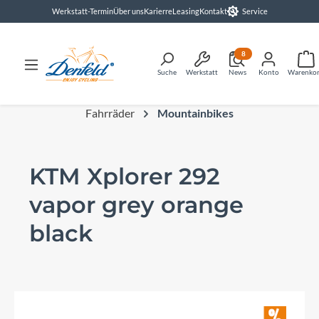
Werkstatt-Termin
Über uns
Karierre
Leasing
Kontakt
Service
alt springen
8
Suche
Werkstatt
News
Konto
Warenko
Fahrräder
Mountainbikes
KTM Xplorer 292
vapor grey orange
black