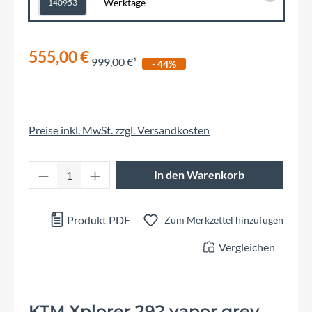
Werktage
140953
555,00 €
999,00 €
- 44%
Preise inkl. MwSt. zzgl. Versandkosten
Produkt Anzahl: Gib den gewünschten Wert 
In den Warenkorb
Produkt PDF
Zum Merkzettel hinzufügen
Vergleichen
KTM Xplorer 292 vapor grey