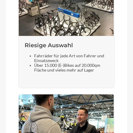
RITCHEY Zero Logic PRESS FIT 1-1/8"
Sattel
KTM LINE SPORT - DDK-5090
Riesige Auswahl
Fahrräder für jede Art von Fahrer und
Gabel
Einsatzzweck
Über 15.000 (E-)Bikes auf 20.000qm
Suntour SF18-XCE28-DS
Fläche und vieles mehr auf Lager
Sattelstütze
KTM LINE 27.2 - HL SP-C212; D:27.2mm