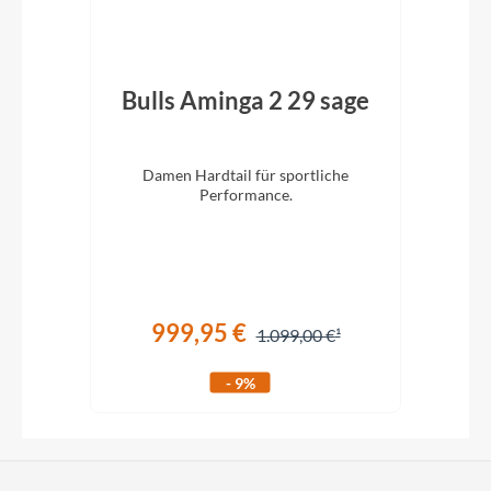
ack
Bulls Aminga 2 29 sage
Bu
eis.
Damen Hardtail für sportliche
. 29
Performance.
V
999,95 €
1.099,00 €
- 9%