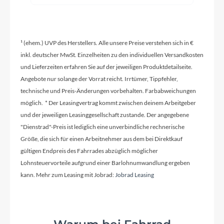
Kurbelgarnitur
Shimano FC-M315 / 36-22T
¹ (ehem.) UVP des Herstellers. Alle unsere Preise verstehen sich in €
Kassette
inkl. deutscher MwSt. Einzelheiten zu den individuellen Versandkosten
und Lieferzeiten erfahren Sie auf der jeweiligen Produktdetailseite.
Shimano CS-HG400-8 / 11-40T
Angebote nur solange der Vorrat reicht. Irrtümer, Tippfehler,
technische und Preis-Änderungen vorbehalten. Farbabweichungen
möglich. * Der Leasingvertrag kommt zwischen deinem Arbeitgeber
Lenker
und der jeweiligen Leasinggesellschaft zustande. Der angegebene
KTM LINE Riser 12 - HL MTB-AL-312BT, R: 12
"Dienstrad"-Preis ist lediglich eine unverbindliche rechnerische
mm; BS: 6°, BB:31.8mm
Größe, die sich für einen Arbeitnehmer aus dem bei Direktkauf
gültigen Endpreis des Fahrrades abzüglich möglicher
Lohnsteuervorteile aufgrund einer Barlohnumwandlung ergeben
Farbe
kann. Mehr zum Leasing mit Jobrad:
Jobrad Leasing
Vapor Grey Orange Black
Kette
KMC Z8.3