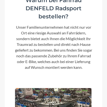
Warum bei Fahrrad
DENFELD Radsport
bestellen?
Vorderrad Nabe
Shimano HB-TX505 CL 32H 100 QR
Unser Familienunternehmen hat nicht nur vor
Ort eine riesige Auswahl an Fahrrädern,
sondern bietet auch Ihnen die Möglichkeit Ihr
Umwerfer
Traumrad zu bestellen und direkt nach Hause
Shimano FD-M315 TS
geliefert zu bekommen. Bei uns finden Sie sogar
noch das passende Zubehör zu Ihrem Fahrrad
oder E-Bike, welches auch bei einer Lieferung
Laufradgröße
auf Wunsch montiert werden kann.
29 Zoll
Schalthebel
SHIMANO SLM315-2L/8R
Steuersatz