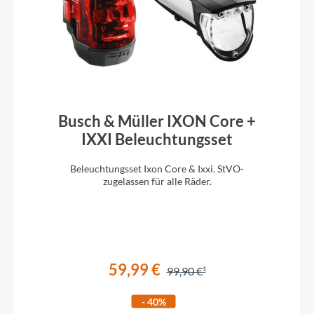
2024
Hinterrad Nabe
Shimano FH-TX505-8 CL 32H 135 QR
Busch & Müller IXON Core +
Griffe
IXXI Beleuchtungsset
KTM LINE MTB - VELO VLG-1546A
Beleuchtungsset Ixon Core & Ixxi. StVO-
zugelassen für alle Räder.
Schaltwerk
Shimano Acera RD-M3020-SGS
Rahmenmaterial
59,99 €
99,90 €
Aluminium
- 40%