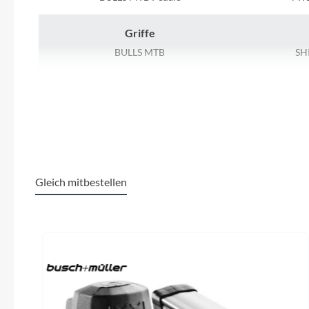
SHIMANO
Griffe
SKS
BULLS MTB
SH
SRAM
Kassette
SHIMANO CS-HG200-9, 11-36T
Tip Top
Rücklicht
Unleazhed
MonkeyLink Ready (Beleuchtung nicht im
6-Loch 
Lieferumfang enthalten)
Gleich mitbestellen
Voxom
Laufradgröße
Produktgalerie überspringen
29 Zoll
SH
Woom
Sattel
Zipp
BULLS Sportive Ergo
SR S