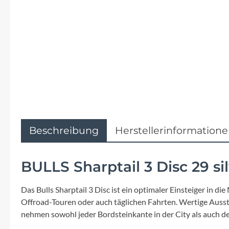
Flyer
Garmin
Gore
Hebie
Kettler Alu Rad
Beschreibung
Herstellerinformation
Koga
BULLS Sharptail 3 Disc 29 si
Lapierre
Das Bulls Sharptail 3 Disc ist ein optimaler Einsteiger in 
Lizard Skins
Offroad-Touren oder auch täglichen Fahrten. Wertige Aus
nehmen sowohl jeder Bordsteinkante in der City als auch