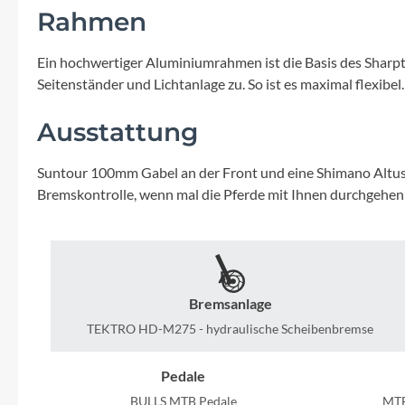
Mavic
Rahmen
MonkeyLink
Ein hochwertiger Aluminiumrahmen ist die Basis des Sharpta
Seitenständer und Lichtanlage zu. So ist es maximal flexibel
Ortlieb
Ausstattung
Pitlock
Suntour 100mm Gabel an der Front und eine Shimano Altus 
Bremskontrolle, wenn mal die Pferde mit Ihnen durchgehen
Profile Design
Reich
Bremsanlage
Rixen & Kaul
TEKTRO HD-M275 - hydraulische Scheibenbremse
S'COOL
Pedale
BULLS MTB Pedale
MTB