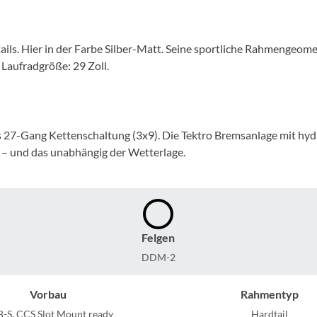
Mcfk
Mounty
ils. Hier in der Farbe Silber-Matt. Seine sportliche Rahmengeome
. Laufradgröße: 29 Zoll.
Park Tool
POC
27-Gang Kettenschaltung (3x9). Die Tektro Bremsanlage mit hydr
 – und das unabhängig der Wetterlage.
PUKY
RFR
Felgen
RockShox
DDM-2
Schwalbe
Vorbau
Rahmentyp
-S, CCS Slot Mount ready
Hardtail