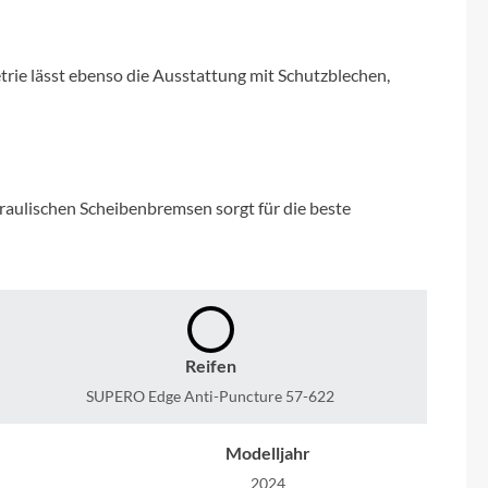
Micro
NC-17
trie lässt ebenso die Ausstattung mit Schutzblechen,
Pegasus
Powerbar
aulischen Scheibenbremsen sorgt für die beste
Racktime
RIESE & MÜLLER
Reifen
ROTWILD Bikes
SUPERO Edge Anti-Puncture 57-622
Scott
Modelljahr
2024