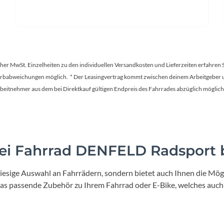
tscher MwSt. Einzelheiten zu den individuellen Versandkosten und Lieferzeiten erfahren 
Farbabweichungen möglich. * Der Leasingvertrag kommt zwischen deinem Arbeitgeber un
en Arbeitnehmer aus dem bei Direktkauf gültigen Endpreis des Fahrrades abzüglich mög
i Fahrrad DENFELD Radsport b
iesige Auswahl an Fahrrädern, sondern bietet auch Ihnen die Mögl
 das passende Zubehör zu Ihrem Fahrrad oder E-Bike, welches auch