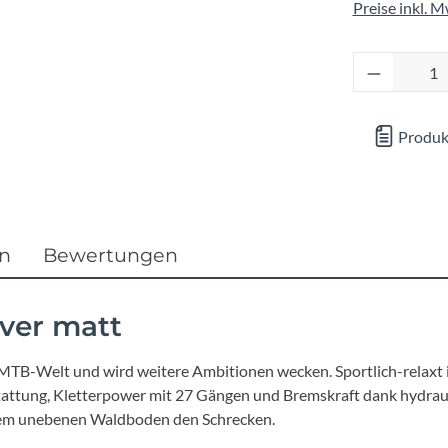
Focus
Preise inkl. 
Ghost
Produkt 
Gudereit
Produk
Hercules
KLICKfix
en
Bewertungen
KTM
lver matt
Lezyne
die MTB-Welt und wird weitere Ambitionen wecken. Sportlich-relaxt 
Lupine
stattung, Kletterpower mit 27 Gängen und Bremskraft dank hydr
 dem unebenen Waldboden den Schrecken.