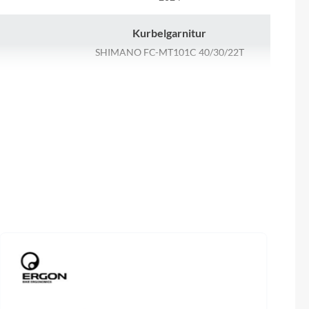
Sigma
Kurbelgarnitur
SQlab
SHIMANO FC-MT101C 40/30/22T
Thule
Kette
KMC, HG53
Uebler
Umwerfer
VDO
 nicht im
SHIMANO Altus FD-M2000
n)
Winora
Steuersatz
FSA no.11N
Zefal