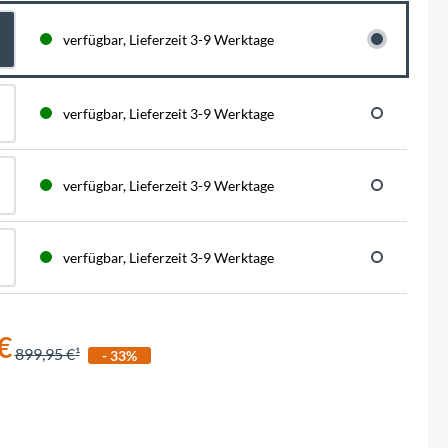
BySchulz
schnell...
schauen auf eine lange ...
haben wir für diese Notfälle eine riesen
Menge der wichtigsten Fahrrad-Ersatzteile
verfügbar, Lieferzeit 3-9 Werktage
direkt auf Lager. Sowohl für Rennräder,
Contec
Mountainbikes, Trekking-Räder oder...
Crane Bell
verfügbar, Lieferzeit 3-9 Werktage
Deuter
verfügbar, Lieferzeit 3-9 Werktage
Dynamic
verfügbar, Lieferzeit 3-9 Werktage
Ergon
F100
€
899,95 €
- 33%
Finish Line