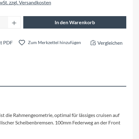
Fuxon
MwSt. zzgl. Versandkosten
Giro
Anzahl: Gib den gewünschten Wert ein oder 
In den Warenkorb
Haibike
t PDF
Vergleichen
Zum Merkzettel hinzufügen
i:SY
Knog
Kärcher
Litemove
ist die Rahmengeometrie, optimal für lässiges cruisen auf
Mammut
aulischer Scheibenbremsen. 100mm Federweg an der Front