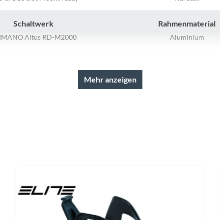
Sigg
Schaltwerk
Rahmenmaterial
Sportourer
IMANO Altus RD-M2000
Aluminium
Tenways
Lenker
Farbe
STYX Riserbar
silver matt
Mehr anzeigen
Topeak
Vorderrad Nabe
Scheinwerfer
Uvex
Aufnahme und Schnellspanner
MonkeyLink Ready (Beleuchtung
Lieferumfang enthalte
Widek
Schalthebel
Bremshebel
IMANO Altus SL-M2010
Tektro
Yazoo
Gabel
Sattelstütze
UNTOUR XCM HLO 100 mm
STYX Aluminium