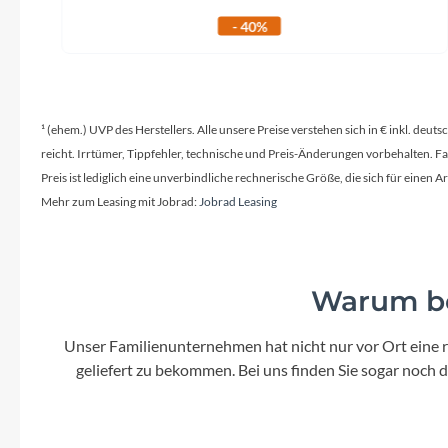
- 40%
¹ (ehem.) UVP des Herstellers. Alle unsere Preise verstehen sich in € inkl. deu
reicht. Irrtümer, Tippfehler, technische und Preis-Änderungen vorbehalten. 
Preis ist lediglich eine unverbindliche rechnerische Größe, die sich für ein
Mehr zum Leasing mit Jobrad:
Jobrad Leasing
Warum be
Unser Familienunternehmen hat nicht nur vor Ort eine r
geliefert zu bekommen. Bei uns finden Sie sogar noch