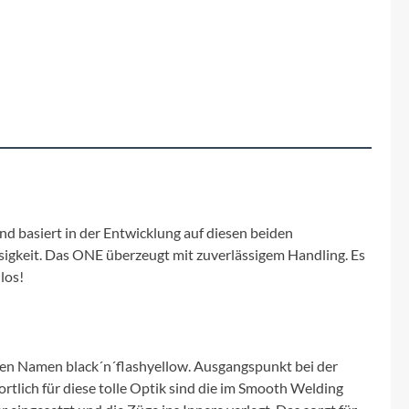
Fuxon
Giro
Haibike
i:SY
Knog
d basiert in der Entwicklung auf diesen beiden
igkeit. Das ONE überzeugt mit zuverlässigem Handling. Es
Kärcher
los!
Litemove
Mammut
den Namen black´n´flashyellow. Ausgangspunkt bei der
tlich für diese tolle Optik sind die im Smooth Welding