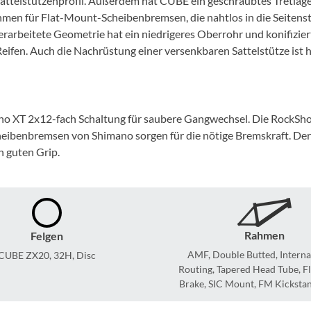
telstützenprofil. Außerdem hat CUBE ein geschraubtes Tretlager e
Mcfk
ahmen für Flat-Mount-Scheibenbremsen, die nahtlos in die Seiten
rarbeitete Geometrie hat ein niedrigeres Oberrohr und konifizier
Mounty
ll Reifen. Auch die Nachrüstung einer versenkbaren Sattelstütze ist
Park Tool
POC
mano XT 2x12-fach Schaltung für saubere Gangwechsel. Die RockSh
heibenbremsen von Shimano sorgen für die nötige Bremskraft. Der
h guten Grip.
PUKY
RFR
RockShox
Rahmen
Felgen
AMF, Double Butted, Interna
CUBE ZX20, 32H, Disc
Routing, Tapered Head Tube, F
Schwalbe
Brake, SIC Mount, FM Kickst