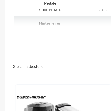
SHIMANO
Pedale
CUBE PP MTB
CUBE P
SKS
Hinterreifen
SRAM
Schwalbe Rapid Rob, Active, 2.25
Shiman
Tip Top
Schaltwerk
Shimano XT RD-M8120-SGS, ShadowPlus,
12-Speed
Unleazhed
Gleich mitbestellen
Lenker
Voxom
CUBE Flat Race Bar, 720mm
Produktgalerie überspringen
Woom
Gewicht
13,5kg
Shimano
Zipp