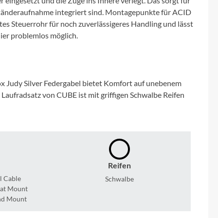
ingesetzt und die Züge ins Innere verlegt. Das sorgt für
Micro
ständeraufnahme integriert sind. Montagepunkte für ACID
tes Steuerrohr für noch zuverlässigeres Handling und lässt
NC-17
 hier problemlos möglich.
Pegasus
Powerbar
ox Judy Silver Federgabel bietet Komfort auf unebenem
 Laufradsatz von CUBE ist mit griffigen Schwalbe Reifen
Racktime
RIESE & MÜLLER
ROTWILD Bikes
Reifen
l Cable
Schwalbe
lat Mount
Scott
and Mount