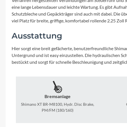
Verfahren hergestellten Verbindungen am Steuerrohr und Sat
Mavic
eine lange Lebensdauer und leichte Wartung. Es gibt Aufn
Schutzbleche und Gepäckträger sind auch mit dabei. Die übe
MonkeyLink
viel Platz für breite, griffige, komfortabel rollende 2.25 Zo
Ortlieb
Ausstattung
Pitlock
Hier sorgt eine breit gefächerte, benutzerfreundliche Shi
Untergrund und ist easy einzustellen. Die hydraulischen Sc
bestückt und sorgt für schnelle Beschleunigung und zeitglic
Profile Design
Reich
Rixen & Kaul
Bremsanlage
Shimano XT BR-M8100, Hydr. Disc Brake,
PM/FM (180/160)
S'COOL