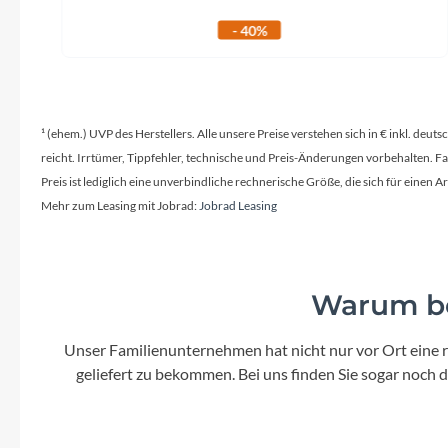
- 40%
¹ (ehem.) UVP des Herstellers. Alle unsere Preise verstehen sich in € inkl. deu
reicht. Irrtümer, Tippfehler, technische und Preis-Änderungen vorbehalten. 
Preis ist lediglich eine unverbindliche rechnerische Größe, die sich für ein
Mehr zum Leasing mit Jobrad:
Jobrad Leasing
Warum be
Unser Familienunternehmen hat nicht nur vor Ort eine r
geliefert zu bekommen. Bei uns finden Sie sogar noch