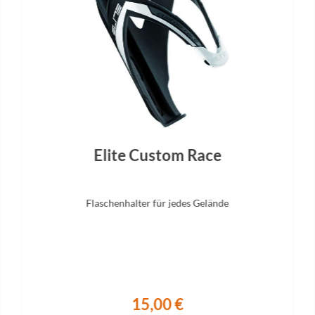
Steuersatz
Sattel
68, Top 1 1/8", Bottom 1 1/2",
Natural Fit Venec Lite
Semi-Integrated
Sattelstütze
Performance Post, 27.2mm
Elite Custom Race
Flaschenhalter für jedes Gelände
15,00 €