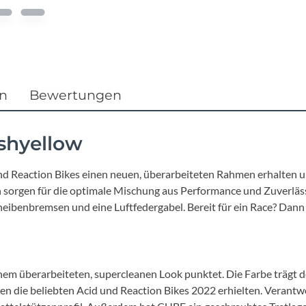
Focus
Ghost
Gudereit
en
Bewertungen
Hercules
shyellow
KLICKfix
d Reaction Bikes einen neuen, überarbeiteten Rahmen erhalten un
 sorgen für die optimale Mischung aus Performance und Zuverläss
KTM
cheibenbremsen und eine Luftfedergabel. Bereit für ein Race? Dann 
Lezyne
Lupine
nem überarbeiteten, supercleanen Look punktet. Die Farbe trägt 
 die beliebten Acid und Reaction Bikes 2022 erhielten. Verantwor