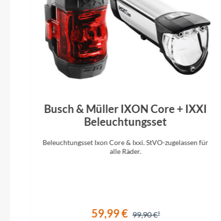
Bremshebel
Shimano XT BR-M8100
CUBE FPH8
Vorderreifen
Schwalbe Tough Tom, Active, 2.25
CUBE 
Busch & Müller IXON Core + IXXI
Beleuchtungsset
Beleuchtungsset Ixon Core & Ixxi. StVO-zugelassen für
alle Räder.
59,99 €
99,90 €