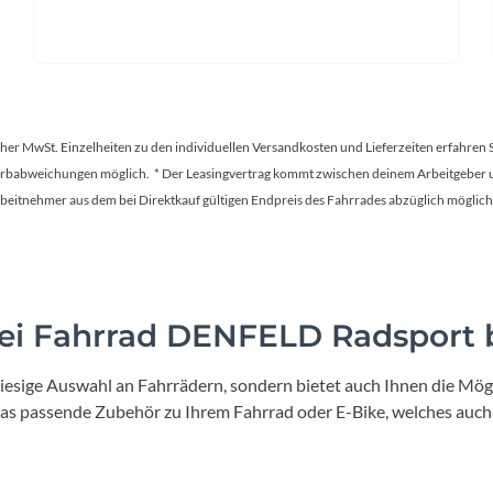
tscher MwSt. Einzelheiten zu den individuellen Versandkosten und Lieferzeiten erfahren 
Farbabweichungen möglich. * Der Leasingvertrag kommt zwischen deinem Arbeitgeber un
en Arbeitnehmer aus dem bei Direktkauf gültigen Endpreis des Fahrrades abzüglich mög
i Fahrrad DENFELD Radsport b
iesige Auswahl an Fahrrädern, sondern bietet auch Ihnen die Mögl
 das passende Zubehör zu Ihrem Fahrrad oder E-Bike, welches auch