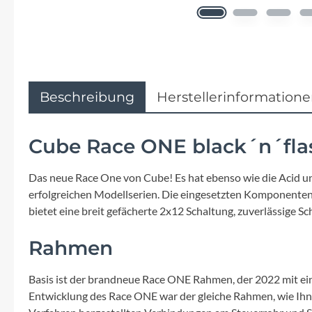
Flyer
Garmin
Gore
Beschreibung
Herstellerinformation
Hebie
Cube Race ONE black´n´fla
Kettler Alu Rad
Das neue Race One von Cube! Es hat ebenso wie die Acid un
erfolgreichen Modellserien. Die eingesetzten Komponenten
Koga
bietet eine breit gefächerte 2x12 Schaltung, zuverlässige S
Lapierre
Rahmen
Lizard Skins
Basis ist der brandneue Race ONE Rahmen, der 2022 mit ei
Entwicklung des Race ONE war der gleiche Rahmen, wie Ihnen