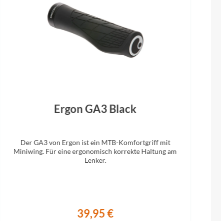
Gabel
RockShox Judy Silver TK Air, 100mm,
PopLoc
Ergon GA3 Black
Der GA3 von Ergon ist ein MTB-Komfortgriff mit
Miniwing. Für eine ergonomisch korrekte Haltung am
Lenker.
39,95 €