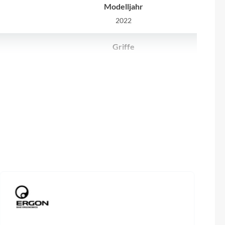
Sigma
Modelljahr
2022
SQlab
Griffe
Thule
mm
ACID React Pro
Uebler
Kassette
26T
Shimano SLX CS-M7100, 10-45T
VDO
Vorderrad Nabe
Winora
Shimano FH-MT401, QR, Centerlock
Zefal
Schalthebel
M (18"), L
Shimano SLX SL-M7100-I, Direct Attach
")