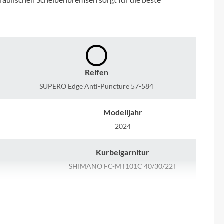
Micro
NC-17
Pegasus
Reifen
Powerbar
SUPERO Edge Anti-Puncture 57-584
Modelljahr
Racktime
2024
RIESE & MÜLLER
Kurbelgarnitur
SHIMANO FC-MT101C 40/30/22T
ROTWILD Bikes
Kette
Scott
KMC, HG53