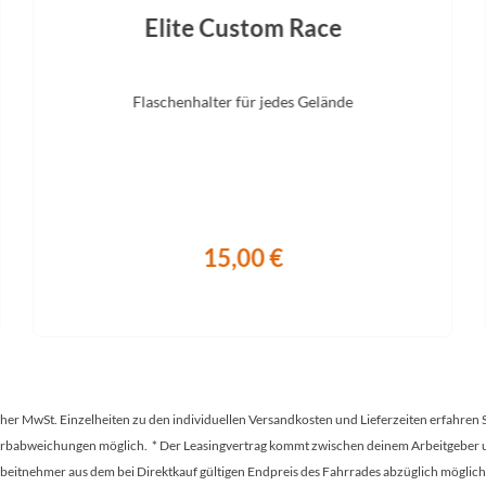
Elite Custom Race
Flaschenhalter für jedes Gelände
15,00 €
tscher MwSt. Einzelheiten zu den individuellen Versandkosten und Lieferzeiten erfahren 
Farbabweichungen möglich. * Der Leasingvertrag kommt zwischen deinem Arbeitgeber un
en Arbeitnehmer aus dem bei Direktkauf gültigen Endpreis des Fahrrades abzüglich mög