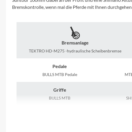
Mavic
Bremskontrolle, wenn mal die Pferde mit Ihnen durchgehen
MonkeyLink
Ortlieb
Bremsanlage
Pitlock
TEKTRO HD-M275 -hydraulische Scheibenbremse
Pedale
Profile Design
BULLS MTB Pedale
MTB
Reich
Griffe
BULLS MTB
SH
Rixen & Kaul
Kassette
S'COOL
SHIMANO CS-HG200-9, 11-36T