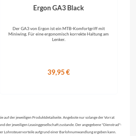
Ergon GA3 Black
Der GA3 von Ergon ist ein MTB-Komfortgriff mit
Miniwing. Für eine ergonomisch korrekte Haltung am
Lenker.
39,95 €
Sie auf der jeweiligen Produktdetailseite. Angebote nur solange der Vorrat
d der jeweiligen Leasinggesellschaft zustande. Der angegebene "Dienstrad"-
licher Lohnsteuervorteile aufgrund einer Barlohnumwandlung ergeben kann.