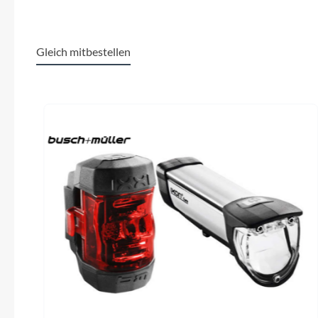
SHIMANO
Rücklicht
MonkeyLink Ready (Beleuchtung nicht im
6-Loch 
SKS
Lieferumfang enthalten)
Gleich mitbestellen
SRAM
Laufradgröße
Produktgalerie überspringen
27,5 Zoll
SH
Tip Top
Sattel
Unleazhed
BULLS Sportive Ergo
Voxom
Woom
Zipp