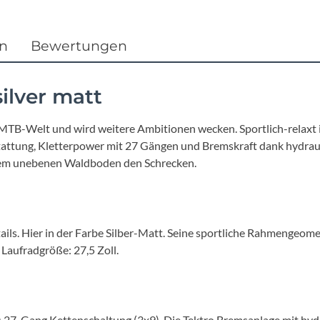
Focus
Ghost
en
Bewertungen
Gudereit
silver matt
Hercules
die MTB-Welt und wird weitere Ambitionen wecken. Sportlich-relaxt 
stattung, Kletterpower mit 27 Gängen und Bremskraft dank hydr
KLICKfix
 dem unebenen Waldboden den Schrecken.
KTM
ils. Hier in der Farbe Silber-Matt. Seine sportliche Rahmengeome
Lezyne
 Laufradgröße: 27,5 Zoll.
Lupine
27-Gang Kettenschaltung (3x9). Die Tektro Bremsanlage mit hydr