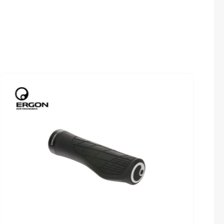
Sigma
Umwerfer
 nicht im
SHIMANO Altus FD-M2000
SQlab
n)
Thule
Steuersatz
FSA no.11N
Uebler
VDO
Winora
Zefal