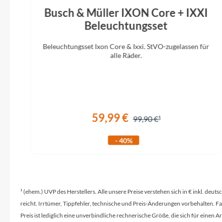
Busch & Müller IXON Core + IXXI
Beleuchtungsset
Beleuchtungsset Ixon Core & Ixxi. StVO-zugelassen für
alle Räder.
59,99 €
99,90 €
- 40%
¹ (ehem.) UVP des Herstellers. Alle unsere Preise verstehen sich in € inkl. deu
reicht. Irrtümer, Tippfehler, technische und Preis-Änderungen vorbehalten. 
Preis ist lediglich eine unverbindliche rechnerische Größe, die sich für ein