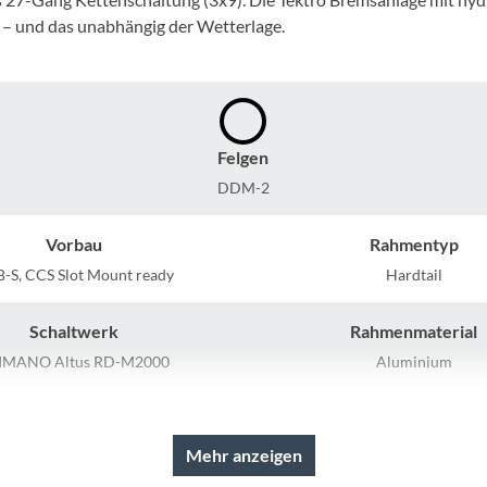
Mcfk
 – und das unabhängig der Wetterlage.
Mounty
Park Tool
Felgen
POC
DDM-2
Vorbau
Rahmentyp
PUKY
-S, CCS Slot Mount ready
Hardtail
RFR
Schaltwerk
Rahmenmaterial
IMANO Altus RD-M2000
Aluminium
RockShox
Lenker
Farbe
Schwalbe
STYX Riserbar
silver matt
Mehr anzeigen