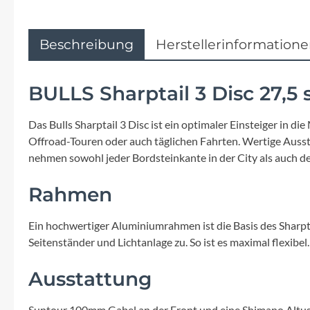
Flyer
Garmin
Beschreibung
Herstellerinformation
Gore
BULLS Sharptail 3 Disc 27,5 
Hebie
Das Bulls Sharptail 3 Disc ist ein optimaler Einsteiger in 
Offroad-Touren oder auch täglichen Fahrten. Wertige Aus
Kettler Alu Rad
nehmen sowohl jeder Bordsteinkante in der City als auch
Rahmen
Koga
Ein hochwertiger Aluminiumrahmen ist die Basis des Sharpta
Lapierre
Seitenständer und Lichtanlage zu. So ist es maximal flexibel.
Lizard Skins
Ausstattung
Suntour 100mm Gabel an der Front und eine Shimano Altus 