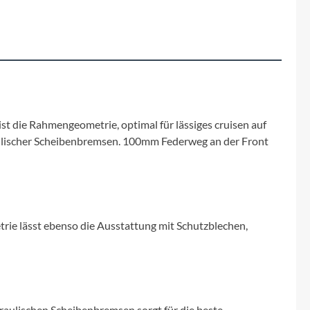
Fuxon
Giro
Haibike
i:SY
ist die Rahmengeometrie, optimal für lässiges cruisen auf
aulischer Scheibenbremsen. 100mm Federweg an der Front
Knog
Kärcher
trie lässt ebenso die Ausstattung mit Schutzblechen,
Litemove
Mammut
aulischen Scheibenbremsen sorgt für die beste