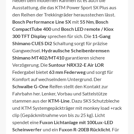
Neben dem modernen Rahmen ist es auch die
Ausstattung, die das KTM Power Sport SX Plus aus
den Reihen der Trekkingräder herausstechen lässt.
Bosch Performance Line SX
mit
55 Nm
,
Bosch
CompactTube 400
und
Bosch LED remote / Kiox
300 TFT Display
sprechen für sich. Die
11-Gang
Shimano CUES Di2
Schaltung sorgt für präzise
Gangwechsel.
Hydraulische Scheibenbremsen
Shimano MT402/MT410
garantieren sichere
Verzögerung. Die
Suntour NRX32-E Air LOR
Federgabel bietet
63 mm Federweg
und sorgt für
Komfort auf wechselndem Untergrund. Der
Schwalbe G-One
Reifen stellt den Kontakt zur
Fahrbahn her. Lenker, Vorbau und Sattelstütze
stammen aus der
KTM-Line
. Dazu SKS Schutzbleche
und KTM Systemgepäckträger mit monkey load +rack
clip (Gepäckmitnahme von bis zu 25 kg). Licht
spendet eine
Fuxon Lichtanlage mit 100Lux-LED
Scheinwerfer
und ein
Fuxon R-20EB Rücklicht
. Für