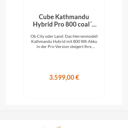
Cube Kathmandu
r´n
Hybrid Pro 800 coal´n
H
´black 2026
En
d:
Ob City oder Land: Das Herrenmodell
Ob 
Kathmandu Hybrid mit 800 Wh Akku
Kat
it
in der Pro-Version steigert Ihre
i
Abenteuerlust auf zwei Rädern.
A
3.599,00 €