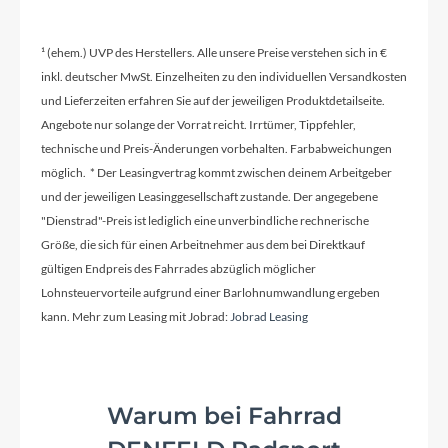
Hinterrad Nabe
¹ (ehem.) UVP des Herstellers. Alle unsere Preise verstehen sich in €
KTM Line - Shimano TC500 CL 32H 142-12TA
inkl. deutscher MwSt. Einzelheiten zu den individuellen Versandkosten
und Lieferzeiten erfahren Sie auf der jeweiligen Produktdetailseite.
Sattelklemme
Angebote nur solange der Vorrat reicht. Irrtümer, Tippfehler,
KTM Team Light CL-FJ21 - 31,8mm
technische und Preis-Änderungen vorbehalten. Farbabweichungen
möglich. * Der Leasingvertrag kommt zwischen deinem Arbeitgeber
und der jeweiligen Leasinggesellschaft zustande. Der angegebene
Griffe
"Dienstrad"-Preis ist lediglich eine unverbindliche rechnerische
Größe, die sich für einen Arbeitnehmer aus dem bei Direktkauf
Ergon "GS1"
gültigen Endpreis des Fahrrades abzüglich möglicher
Lohnsteuervorteile aufgrund einer Barlohnumwandlung ergeben
kann. Mehr zum Leasing mit Jobrad:
Jobrad Leasing
Ladegerät
Bosch Compact Charger 2A
Warum bei Fahrrad
Schaltwerk
Shimano CUES Di2 U8050-11 SGS shadow