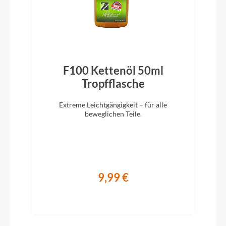
Ständer
Hebie 28" adjustable
Glocke
F100 Kettenöl 50ml
Inklusive
)
Tropfflasche
Vorbau
Extreme Leichtgängigkeit – für alle
KTM Line +20° ICR
beweglichen Teile.
Rahmentyp
Tiefeinsteiger
9,99 €
Modelljahr
2026