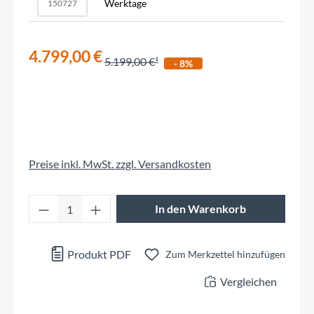
Werktage
150727
4.799,00 €
5.199,00 €
- 8%
Preise inkl. MwSt. zzgl. Versandkosten
Produkt Anzahl: Gib den gewünschten Wert 
In den Warenkorb
Produkt PDF
Zum Merkzettel hinzufügen
Vergleichen