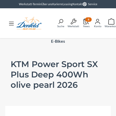
Werkstatt-Termin
Über uns
Karierre
Leasing
Kontakt
Service
alt springen
8
Suche
Werkstatt
News
Konto
Warenko
E-Bikes
KTM Power Sport SX
Plus Deep 400Wh
olive pearl 2026