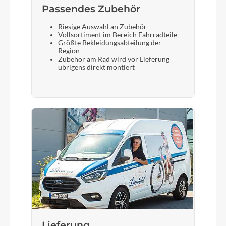
Passendes Zubehör
Riesige Auswahl an Zubehör
Schalthebel
Vollsortiment im Bereich Fahrradteile
Größte Bekleidungsabteilung der
Shimano Di2 EN605 wireless
Region
Zubehör am Rad wird vor Lieferung
übrigens direkt montiert
Bremshebel
Shimano
Steuersatz
Acros AICR internal 1.1/8"-1.5" angle limit
Sattel
Selle Royal Explora Gel
Lieferung