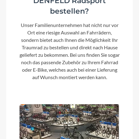
DENFELD Radsport
bestellen?
Rahmenmaterial
Unser Familienunternehmen hat nicht nur vor
Carbon
Ort eine riesige Auswahl an Fahrrädern,
sondern bietet auch Ihnen die Möglichkeit Ihr
Kurbelgarnitur
Traumrad zu bestellen und direkt nach Hause
geliefert zu bekommen. Bei uns finden Sie sogar
KTM E-Team2 ISIS 170mm Q8
noch das passende Zubehör zu Ihrem Fahrrad
oder E-Bike, welches auch bei einer Lieferung
auf Wunsch montiert werden kann.
Kassette
Shimano LG400-11 / 11-50
Lenker
KTM Team II low rizer 640mm
Farbe