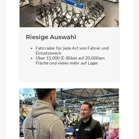
olive pearl (black)
Motor
Bosch Performance Line SX (Smart System) 25/55
Riesige Auswahl
Nm
Fahrräder für jede Art von Fahrer und
Einsatzzweck
Über 15.000 (E-)Bikes auf 20.000qm
Fläche und vieles mehr auf Lager
Kette
Shimano LG500
Rücklicht
Fuxon R-20EB
Vorderrad Nabe
KTM Line - Shimano TC500 CL 32H 100-15TA