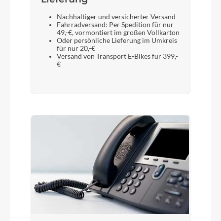
Gabel
Suntour NRX32-E Air LOR 63mm 15AH2x100
Nachhaltiger und versicherter Versand
taper
Fahrradversand: Per Spedition für nur
49,-€, vormontiert im großen Vollkarton
Oder persönliche Lieferung im Umkreis
für nur 20,-€
Versand von Transport E-Bikes für 399,-
Display
€
Bosch LED remote / Bosch Kiox 300 TFT Display
Sattelstütze
KTM Team II 27.2/350