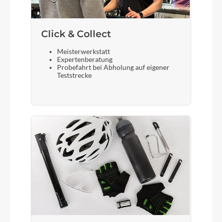
Gewicht
18,9 kg
Click & Collect
Meisterwerkstatt
Expertenberatung
Scheinwerfer
Probefahrt bei Abholung auf eigener
Teststrecke
Fuxon FF-100EB 100Lux
Akku
Bosch CompactTube 400
Laufradgröße
28 Zoll
Gepäckträger
KTM light42 (monkey load) +rack clip