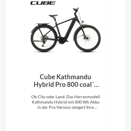
Cube Kathmandu
r´n
Hybrid Pro 800 coal´n
H
´black 2026
En
d:
Ob City oder Land: Das Herrenmodell
Ob 
Kathmandu Hybrid mit 800 Wh Akku
Kat
it
in der Pro-Version steigert Ihre
i
Abenteuerlust auf zwei Rädern.
A