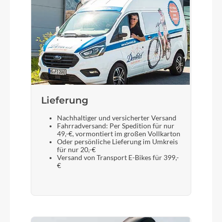
Gewicht
28,8 kg
Scheinwerfer
B&M Lumotec MYC LED 50Lux
Lieferung
Akku
Nachhaltiger und versicherter Versand
Bosch PowerTube (Smart System) 720
Fahrradversand: Per Spedition für nur
49,-€, vormontiert im großen Vollkarton
Oder persönliche Lieferung im Umkreis
Laufradgröße
für nur 20,-€
Versand von Transport E-Bikes für 399,-
28"
€
Gepäckträger
KTM light (snap-it 1.0)