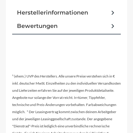
Macina Trekking Onroad Alloy6061 PT720Wh
Herstellerinformationen
Bosch Gen.4 / T-2940
Bewertungen
Reifen
Schwalbe Al Ground Perf. RaceGuard
Schutzbleche
¹ (ehem.) UVP des Herstellers. Alle unsere Preise verstehen sich in €
SKS A69R 69mm black matt
inkl. deutscher MwSt. Einzelheiten zu den individuellen Versandkosten
und Lieferzeiten erfahren Sie auf der jeweiligen Produktdetailseite.
Angebote nur solange der Vorrat reicht. Irrtümer, Tippfehler,
Pedale
technische und Preis-Änderungen vorbehalten. Farbabweichungen
Trekking-Pedal VP-616 anti-slip
möglich. * Der Leasingvertrag kommt zwischen deinem Arbeitgeber
und der jeweiligen Leasinggesellschaft zustande. Der angegebene
"Dienstrad"-Preis ist lediglich eine unverbindliche rechnerische
Ständer