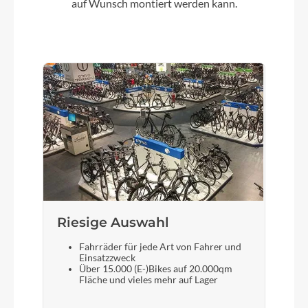
auf Wunsch montiert werden kann.
Hinterrad Nabe
Shimano Deore M6000 CL 32H 135-5QR
Sattelklemme
KTM Line JD-SC99 - 34,9mm
Griffe
Ergon GP1 SD
Ladegerät
Riesige Auswahl
Bosch Standard Charger 4A Smart System
Fahrräder für jede Art von Fahrer und
Einsatzzweck
Über 15.000 (E-)Bikes auf 20.000qm
Schaltwerk
Fläche und vieles mehr auf Lager
Shimano Deore M4120-10 SGS shadow