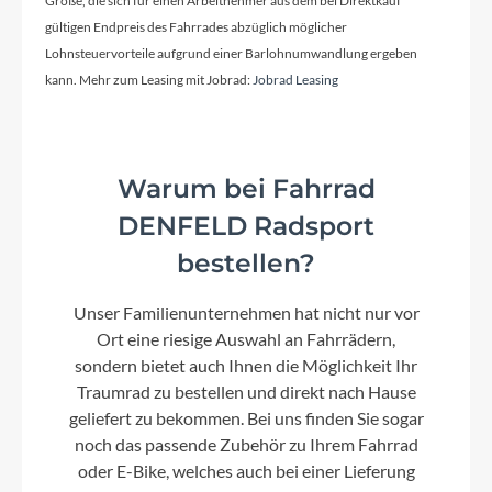
Größe, die sich für einen Arbeitnehmer aus dem bei Direktkauf
KTM 28" adjustable
gültigen Endpreis des Fahrrades abzüglich möglicher
Lohnsteuervorteile aufgrund einer Barlohnumwandlung ergeben
kann. Mehr zum Leasing mit Jobrad:
Jobrad Leasing
Glocke
Inklusive
Warum bei Fahrrad
Vorbau
KTM adjust. 0-60° ICR
DENFELD Radsport
bestellen?
Rahmentyp
Unser Familienunternehmen hat nicht nur vor
Trapez
Ort eine riesige Auswahl an Fahrrädern,
sondern bietet auch Ihnen die Möglichkeit Ihr
Traumrad zu bestellen und direkt nach Hause
Modelljahr
geliefert zu bekommen. Bei uns finden Sie sogar
2024
noch das passende Zubehör zu Ihrem Fahrrad
oder E-Bike, welches auch bei einer Lieferung