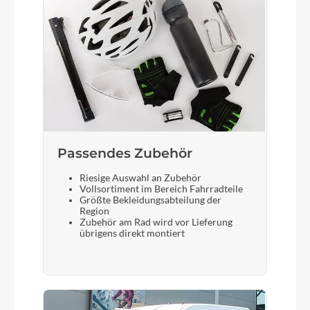
Motor
Bosch Performance Line CX (Smart System)
25/85 Nm
Kette
KMC e10 EPT e-bike
Passendes Zubehör
Riesige Auswahl an Zubehör
Vollsortiment im Bereich Fahrradteile
Rücklicht
Größte Bekleidungsabteilung der
Region
B&M Toplight 2C LED
Zubehör am Rad wird vor Lieferung
übrigens direkt montiert
Vorderrad Nabe
Shimano Deore M6000 CL 32H 100-5QR