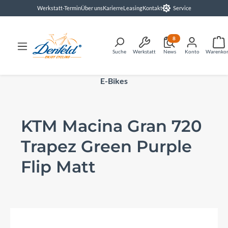
Werkstatt-Termin
Über uns
Karierre
Leasing
Kontakt
Service
alt springen
8
Suche
Werkstatt
News
Konto
Warenko
E-Bikes
KTM Macina Gran 720
Trapez Green Purple
Flip Matt