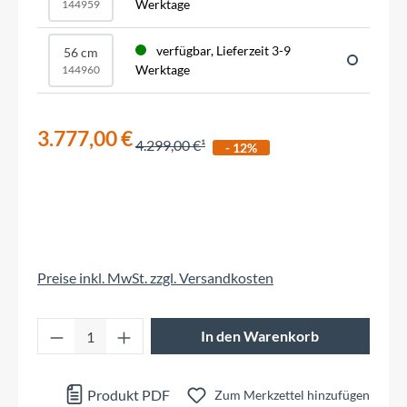
Werktage
144959
verfügbar, Lieferzeit 3-9
56 cm
Werktage
144960
3.777,00 €
4.299,00 €
- 12%
Preise inkl. MwSt. zzgl. Versandkosten
Produkt Anzahl: Gib den gewünschten Wert 
In den Warenkorb
Produkt PDF
Zum Merkzettel hinzufügen