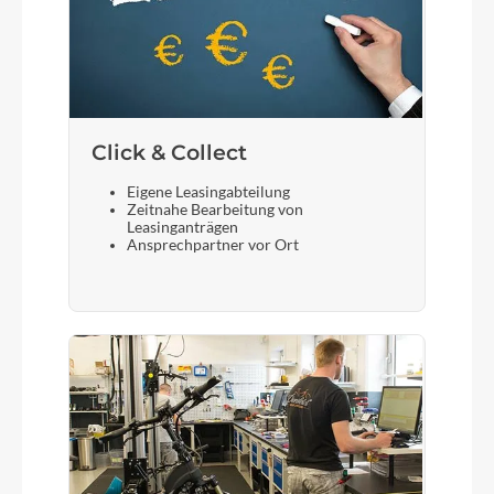
SR Suntour XCM 32 ATB coil 29" NLO 80mm
taper
Display
Bosch LED remote Smart System / Bosch Intuvia
Click & Collect
100 LCD Display Smart System
Eigene Leasingabteilung
Zeitnahe Bearbeitung von
Sattelstütze
Leasinganträgen
Ansprechpartner vor Ort
KTM Line JD-SC99 - 34,9mm