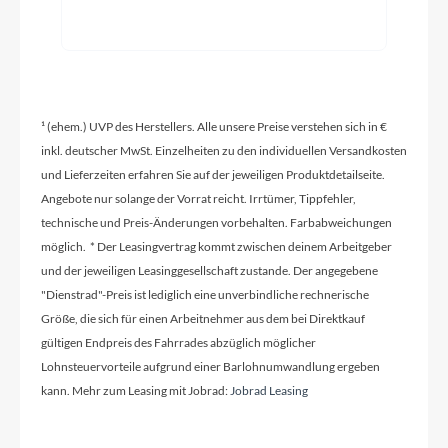
Griffe
Ergon GP1 SD
¹ (ehem.) UVP des Herstellers. Alle unsere Preise verstehen sich in €
Ladegerät
inkl. deutscher MwSt. Einzelheiten zu den individuellen Versandkosten
und Lieferzeiten erfahren Sie auf der jeweiligen Produktdetailseite.
Bosch STANDARD Charger 4A SMART SYSTEM
Angebote nur solange der Vorrat reicht. Irrtümer, Tippfehler,
technische und Preis-Änderungen vorbehalten. Farbabweichungen
möglich. * Der Leasingvertrag kommt zwischen deinem Arbeitgeber
Schaltwerk
und der jeweiligen Leasinggesellschaft zustande. Der angegebene
SHIMANO Deore M4120-10 SGS shadow
"Dienstrad"-Preis ist lediglich eine unverbindliche rechnerische
Größe, die sich für einen Arbeitnehmer aus dem bei Direktkauf
gültigen Endpreis des Fahrrades abzüglich möglicher
Rahmenmaterial
Lohnsteuervorteile aufgrund einer Barlohnumwandlung ergeben
Aluminium
kann. Mehr zum Leasing mit Jobrad:
Jobrad Leasing
Größen Optionen des Herstellers