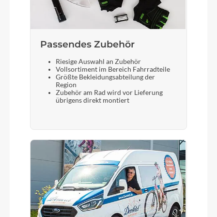
Selle Royal Lookin+
Passendes Zubehör
Gabel
SR Suntour XCM 32 ATB coil 27,5" NLO 80mm
Riesige Auswahl an Zubehör
Vollsortiment im Bereich Fahrradteile
taper
Größte Bekleidungsabteilung der
Region
Zubehör am Rad wird vor Lieferung
Display
übrigens direkt montiert
Bosch LED remote SMART SYSTEM / Bosch
INTUVIA 100 LCD Display SMART SYSTEM
Sattelstütze
Suntour SP17-NCX suspension 30.9/350