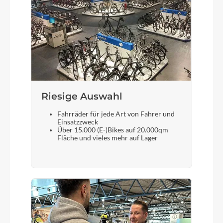
Kette
KMC e10 EPT e-bike
Rücklicht
B&M Toplight 2C LED
Riesige Auswahl
Fahrräder für jede Art von Fahrer und
Scheinwerfer
Einsatzzweck
Über 15.000 (E-)Bikes auf 20.000qm
B&M Lumotec MYC LED 50Lux
Fläche und vieles mehr auf Lager
Akku
Bosch PowerTube (Smart System) 750
Laufradgröße
28"