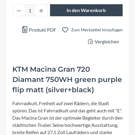
Produkt Anzahl: Gib den gewünschten Wert 
In den Warenkorb
Produkt PDF
Zum Merkzettel hinzufügen
Vergleichen
KTM Macina Gran 720
Diamant 750WH green purple
flip matt (silver+black)
Fahrradkult, Freiheit auf zwei Rädern, die Stadt
spüren. Das ist Fahrradkult und das geht auch mit "E".
Das Macina Gran ist der optimale Begleiter durch den
städtischen Trubel. Seine hochwertige Ausstattung,
breite Reifen auf 27,5 Zoll Laufrädern und starke