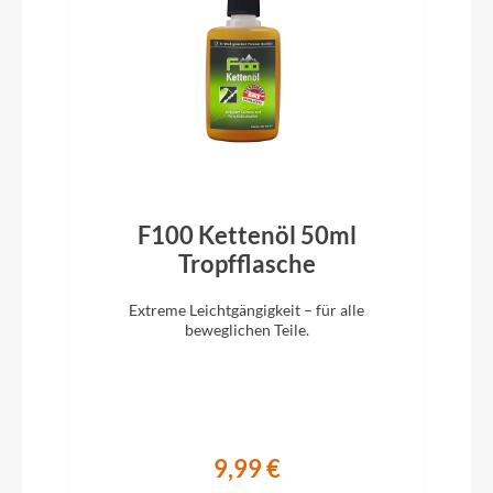
Vorbau
KTM adjust. 0-60° ICR
Rahmentyp
Diamant
F100 Kettenöl 50ml
Modelljahr
)
Tropfflasche
2024
Extreme Leichtgängigkeit – für alle
beweglichen Teile.
Hinterrad Nabe
SHIMANO Deore M6000 CL 32H 135-5QR
Sattelklemme
9,99 €
KTM Line JD-SC99 - 34,9mm