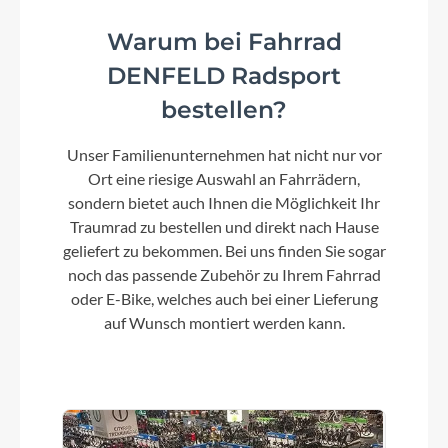
46cm/51cm/56cm/60cm
Warum bei Fahrrad
DENFELD Radsport
Kurbelgarnitur
bestellen?
KTM E-COMP ISIS 170mm Q16
Unser Familienunternehmen hat nicht nur vor
Ort eine riesige Auswahl an Fahrrädern,
Kassette
sondern bietet auch Ihnen die Möglichkeit Ihr
SHIMANO Deore M4100-10 / 11-42
Traumrad zu bestellen und direkt nach Hause
geliefert zu bekommen. Bei uns finden Sie sogar
noch das passende Zubehör zu Ihrem Fahrrad
Farbe
oder E-Bike, welches auch bei einer Lieferung
Green Purple Flip Matt (Silver+Black)
auf Wunsch montiert werden kann.
Motor
Bosch Performance Line CX (Smart System)
25/85Nm