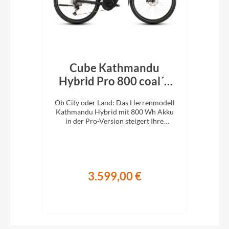
Cube Kathmandu
r´n
Hybrid Pro 800 coal´n
H
´black 2026
En
d:
Ob City oder Land: Das Herrenmodell
Ob 
Kathmandu Hybrid mit 800 Wh Akku
Kat
it
in der Pro-Version steigert Ihre
i
Abenteuerlust auf zwei Rädern.
A
3.599,00 €