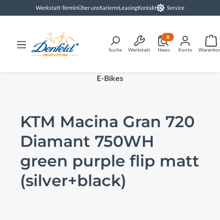
Werkstatt-Termin
Über uns
Karierre
Leasing
Kontakt
Service
alt springen
8
Suche
Werkstatt
News
Konto
Warenko
E-Bikes
KTM Macina Gran 720
Diamant 750WH
green purple flip matt
(silver+black)