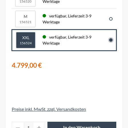
Werktage
156520
verfügbar, Lieferzeit 3-9
M
Werktage
156521
verfügbar, Lieferzeit 3-9
XXL
Werktage
156524
4.799,00 €
Preise inkl. MwSt. zzgl. Versandkosten
Produkt Anzahl: Gib den gewünschten Wert 
In den Warenkorb