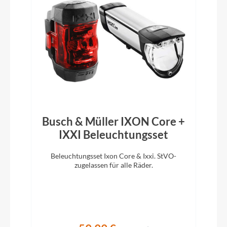
ACID PP Trekking
Vorbau
CUBE Performance Stem E-MTB 35, FPI-Link
Rahmentyp
Hardtail
Busch & Müller IXON Core +
IXXI Beleuchtungsset
Modelljahr
Beleuchtungsset Ixon Core & Ixxi. StVO-
D
2026
zugelassen für alle Räder.
m
Griffe
ACID Hybrid Perform