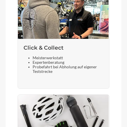
Steuersatz
ACROS AZF-1034, ICR (Integrated Cable
Routing), Top Zero-Stack 1 1/2" (ZS 56mm),
Bottom Zero-Stack 1 1/2" (ZS 56mm), X-Connect
Interface
Click & Collect
Sattel
Meisterwerkstatt
Expertenberatung
ACID Sequence 160
Probefahrt bei Abholung auf eigener
Teststrecke
Gabel
Fox 34 Float AWL, 2-Position Sweep-Adjust RAIL
Damper, Tapered, 15x110mm, E-Bike Optimized,
120mm (27.5: 100mm)
Display