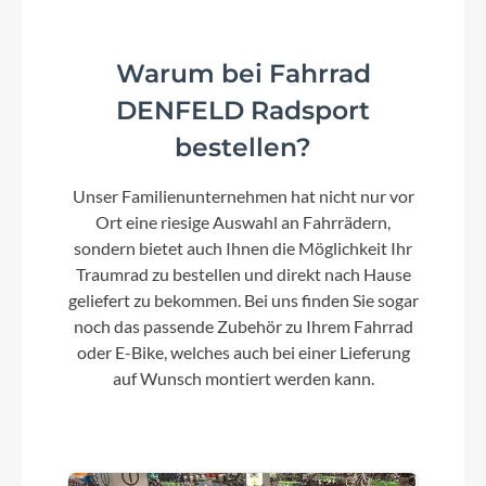
Shimano XT CS-M8100, 10-51T
Warum bei Fahrrad
Lenker
DENFELD Radsport
CUBE Rise Trail Bar 35
bestellen?
Farbe
Unser Familienunternehmen hat nicht nur vor
Ort eine riesige Auswahl an Fahrrädern,
hazeblue´n´fume
sondern bietet auch Ihnen die Möglichkeit Ihr
Traumrad zu bestellen und direkt nach Hause
Motor
geliefert zu bekommen. Bei uns finden Sie sogar
Bosch Drive Unit Performance Line CX max.
noch das passende Zubehör zu Ihrem Fahrrad
100Nm (BDU38)
oder E-Bike, welches auch bei einer Lieferung
auf Wunsch montiert werden kann.
Kette
Shimano CN-M8100