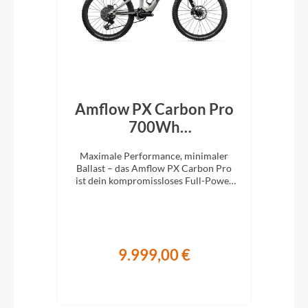
id
Amflow PX Carbon Pro
Bu
n
700Wh
7
Mondstein‑Grau 2027
Spaß
Maximale Performance, minimaler
Mit 
ger
Ballast – das Amflow PX Carbon Pro
Lei
ist dein kompromissloses Full-Power
m
E-MTB für richtig Tempo im Gelände.
9.999,00 €