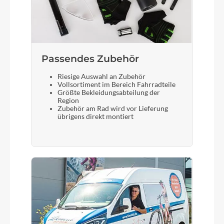
Bosch Kiox 500, Bosch LED Remote
Sattelstütze
Passendes Zubehör
CUBE Dropper Post, Handlebar Lever, Internal
Cable Routing, 31.6mm
Riesige Auswahl an Zubehör
Vollsortiment im Bereich Fahrradteile
Größte Bekleidungsabteilung der
Region
Zubehör am Rad wird vor Lieferung
übrigens direkt montiert