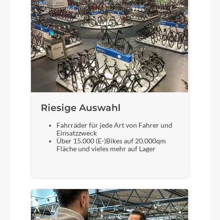
Gewicht
24,7 kg
Akku
Bosch PowerTube 800
Laufradgröße
Riesige Auswahl
Size Split: 27.5: S // 29 Zoll
Fahrräder für jede Art von Fahrer und
Einsatzzweck
Über 15.000 (E-)Bikes auf 20.000qm
Fläche und vieles mehr auf Lager
Schalthebel
Shimano XT Di2 SW-M8250-IR, Direct Attach
Bremshebel
Magura Gustav PRO