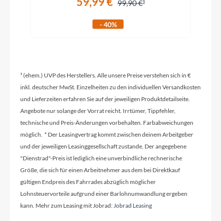
59,99 €
99,90 €
Ladegerät
- 40%
Bosch 4A
Schaltwerk
Shimano XT Di2 RD-M8260-SGS, 12-Speed,
¹ (ehem.) UVP des Herstellers. Alle unsere Preise verstehen sich in €
Electronic Shifting System
inkl. deutscher MwSt. Einzelheiten zu den individuellen Versandkosten
und Lieferzeiten erfahren Sie auf der jeweiligen Produktdetailseite.
Angebote nur solange der Vorrat reicht. Irrtümer, Tippfehler,
Rahmenmaterial
technische und Preis-Änderungen vorbehalten. Farbabweichungen
Aluminium Superlite
möglich. * Der Leasingvertrag kommt zwischen deinem Arbeitgeber
und der jeweiligen Leasinggesellschaft zustande. Der angegebene
"Dienstrad"-Preis ist lediglich eine unverbindliche rechnerische
Kurbelgarnitur
Größe, die sich für einen Arbeitnehmer aus dem bei Direktkauf
ACID MTB Hybrid Pro basic
gültigen Endpreis des Fahrrades abzüglich möglicher
Lohnsteuervorteile aufgrund einer Barlohnumwandlung ergeben
kann. Mehr zum Leasing mit Jobrad:
Jobrad Leasing
Kassette