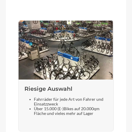
Farbe
blackline
Motor
Bosch Drive Unit Performance Line CX max.
100Nm (BDU38)
Kette
Riesige Auswahl
KMC e12
Fahrräder für jede Art von Fahrer und
Einsatzzweck
Über 15.000 (E-)Bikes auf 20.000qm
Rücklicht
Fläche und vieles mehr auf Lager
ACID Mudguard Rear Light PRO-E, 12V, DC