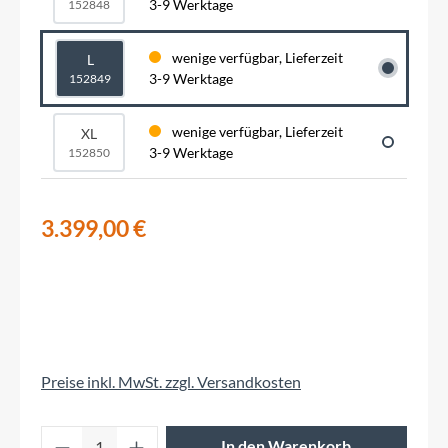
3-9 Werktage
152848
wenige verfügbar, Lieferzeit
L
3-9 Werktage
152849
wenige verfügbar, Lieferzeit
XL
3-9 Werktage
152850
3.399,00 €
Preise inkl. MwSt. zzgl. Versandkosten
Produkt Anzahl: Gib den gewünschten Wert 
In den Warenkorb