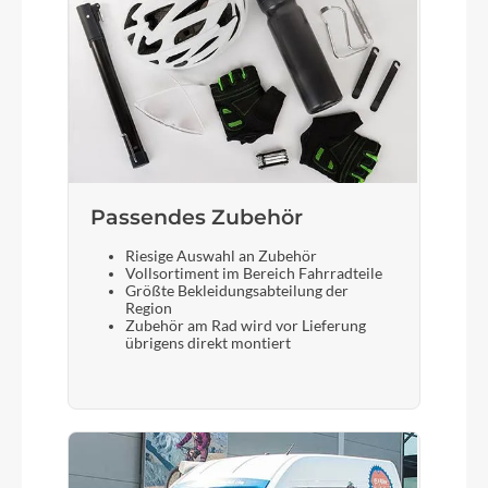
ACID Carrier SIC 2.0 Rail Boost
Schalthebel
Shimano Deore SL-M6100-R, Rapidfire Plus
Bremshebel
Shimano
Passendes Zubehör
Riesige Auswahl an Zubehör
Vollsortiment im Bereich Fahrradteile
Steuersatz
Größte Bekleidungsabteilung der
ACROS AZF-1034, ICR (Integrated Cable
Region
Zubehör am Rad wird vor Lieferung
Routing), Top Zero-Stack 1 1/2" (ZS 56mm),
übrigens direkt montiert
Bottom Zero-Stack 1 1/2" (ZS 56mm), X-Connect
Interface
Sattel
ACID Sequence 160