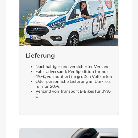
Gabel
SR Suntour X1-32 LO-R Air, Tapered, 15x110mm,
100mm
Display
Lieferung
Bosch Purion 200 with Integrated Display
Nachhaltiger und versicherter Versand
Fahrradversand: Per Spedition für nur
49,-€, vormontiert im großen Vollkarton
Oder persönliche Lieferung im Umkreis
Sattelstütze
für nur 20,-€
Versand von Transport E-Bikes für 399,-
CUBE Dropper Post, Handlebar Lever, Internal
€
Cable Routing, 31.6mm