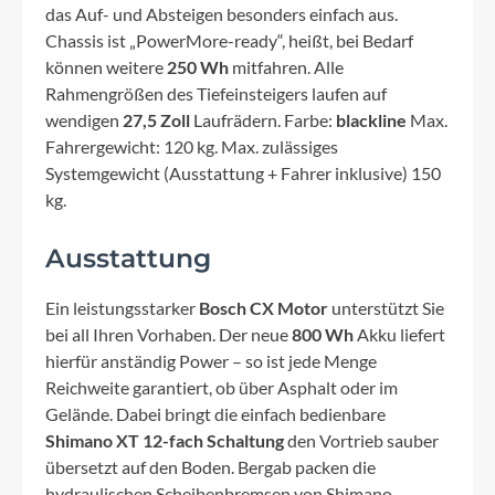
das Auf- und Absteigen besonders einfach aus.
Chassis ist „PowerMore-ready“, heißt, bei Bedarf
können weitere
250 Wh
mitfahren. Alle
Rahmengrößen des Tiefeinsteigers laufen auf
wendigen
27,5 Zoll
Laufrädern. Farbe:
blackline
Max.
Fahrergewicht: 120 kg. Max. zulässiges
Systemgewicht (Ausstattung + Fahrer inklusive) 150
kg.
Ausstattung
Ein leistungsstarker
Bosch CX Motor
unterstützt Sie
bei all Ihren Vorhaben. Der neue
800 Wh
Akku liefert
hierfür anständig Power – so ist jede Menge
Reichweite garantiert, ob über Asphalt oder im
Gelände. Dabei bringt die einfach bedienbare
Shimano XT 12-fach Schaltung
den Vortrieb sauber
übersetzt auf den Boden. Bergab packen die
hydraulischen Scheibenbremsen von Shimano