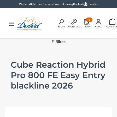
Werkstatt-Termin
Über uns
Karierre
Leasing
Kontakt
Service
alt springen
8
Suche
Werkstatt
News
Konto
Warenko
E-Bikes
Cube Reaction Hybrid
Pro 800 FE Easy Entry
blackline 2026