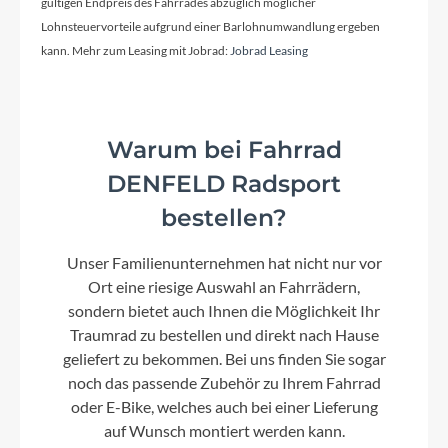
gültigen Endpreis des Fahrrades abzüglich möglicher
Schaltwerk
Lohnsteuervorteile aufgrund einer Barlohnumwandlung ergeben
Shimano XT RD-M8100-SGS, ShadowPlus, 12-
kann. Mehr zum Leasing mit Jobrad:
Jobrad Leasing
Speed
Rahmenmaterial
Warum bei Fahrrad
Aluminium Superlite
DENFELD Radsport
bestellen?
Kurbelgarnitur
Unser Familienunternehmen hat nicht nur vor
ACID MTB Hybrid Pro, 38T
Ort eine riesige Auswahl an Fahrrädern,
sondern bietet auch Ihnen die Möglichkeit Ihr
Kassette
Traumrad zu bestellen und direkt nach Hause
Shimano Deore CS-M6100, 10-51T
geliefert zu bekommen. Bei uns finden Sie sogar
noch das passende Zubehör zu Ihrem Fahrrad
oder E-Bike, welches auch bei einer Lieferung
Lenker
auf Wunsch montiert werden kann.
CUBE Rise Trail Bar 35