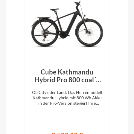
Cube Kathmandu
r´n
Hybrid Pro 800 coal´n
H
´black 2026
En
d:
Ob City oder Land: Das Herrenmodell
Ob 
Kathmandu Hybrid mit 800 Wh Akku
Kat
it
in der Pro-Version steigert Ihre
i
Abenteuerlust auf zwei Rädern.
A