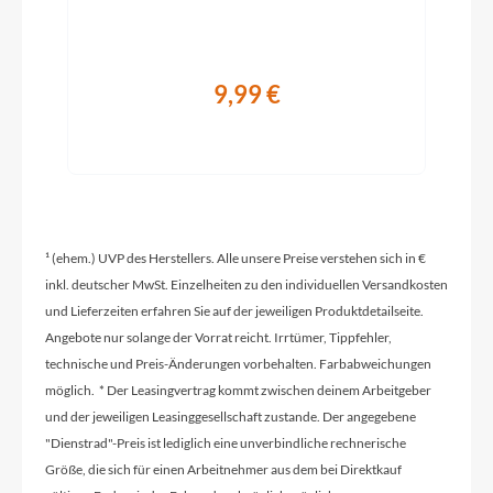
CUBE Performance Stem E-MTB 35, FPI-Link
9,99 €
Rahmentyp
Hardtail
Modelljahr
2026
¹ (ehem.) UVP des Herstellers. Alle unsere Preise verstehen sich in €
inkl. deutscher MwSt. Einzelheiten zu den individuellen Versandkosten
und Lieferzeiten erfahren Sie auf der jeweiligen Produktdetailseite.
Griffe
Angebote nur solange der Vorrat reicht. Irrtümer, Tippfehler,
ACID Hybrid Perform
technische und Preis-Änderungen vorbehalten. Farbabweichungen
möglich. * Der Leasingvertrag kommt zwischen deinem Arbeitgeber
Ladegerät
und der jeweiligen Leasinggesellschaft zustande. Der angegebene
Bosch 2A
"Dienstrad"-Preis ist lediglich eine unverbindliche rechnerische
Größe, die sich für einen Arbeitnehmer aus dem bei Direktkauf