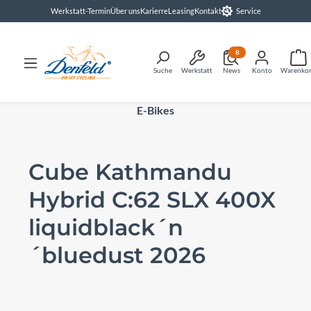
Werkstatt-Termin
Über uns
Karierre
Leasing
Kontakt
Service
alt springen
8
Suche
Werkstatt
News
Konto
Warenko
E-Bikes
Cube Kathmandu
Hybrid C:62 SLX 400X
liquidblack´n
´bluedust 2026