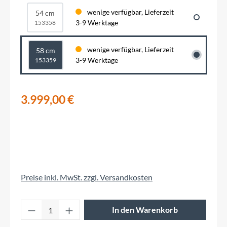
wenige verfügbar, Lieferzeit
54 cm
3-9 Werktage
153358
wenige verfügbar, Lieferzeit
58 cm
3-9 Werktage
153359
3.999,00 €
Preise inkl. MwSt. zzgl. Versandkosten
Produkt Anzahl: Gib den gewünschten Wert 
In den Warenkorb