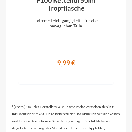
F100 Kettenöl 50ml
)
Tropfflasche
Glocke
Knog Oi
Extreme Leichtgängigkeit – für alle
beweglichen Teile.
Vorbau
CUBE Performance Stem Pro, 31.8mm
9,99 €
Rahmentyp
On-Road
Modelljahr
2026
¹ (ehem.) UVP des Herstellers. Alle unsere Preise verstehen sich in €
inkl. deutscher MwSt. Einzelheiten zu den individuellen Versandkosten
und Lieferzeiten erfahren Sie auf der jeweiligen Produktdetailseite.
Griffe
Angebote nur solange der Vorrat reicht. Irrtümer, Tippfehler,
ACID Travel Comfort