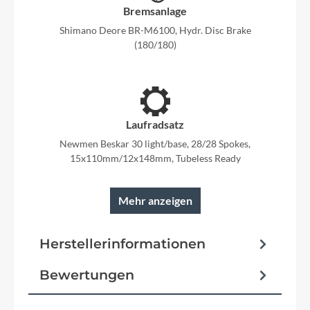
Bremsanlage
Shimano Deore BR-M6100, Hydr. Disc Brake
(180/180)
Laufradsatz
Newmen Beskar 30 light/base, 28/28 Spokes,
15x110mm/12x148mm, Tubeless Ready
Mehr anzeigen
Rahmen
Herstellerinformationen
C:62® Advanced Twin Mold, Efficient Comfort
Geometry, Boost148, Fixed Integrated Battery,
Bewertungen
Flat Mount Disc, Integrated Carrier 3.0,
Advanced Internal Cable Routing, UDH™