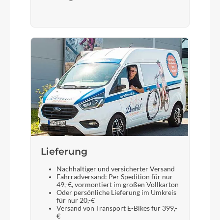
Routing), Top Zero-Stack 1 1/2" (ZS 56mm),
Bottom Zero-Stack 1 1/2" (ZS 56mm)
Sattel
ACID Sequence 180
Gabel
CUBE C:62® Technology, 1 1/2" - 1 1/2" Tapered,
Internal Light Cable Option, 15x110mm
Display
Lieferung
Bosch Kiox 500, Bosch LED Remote
Nachhaltiger und versicherter Versand
Fahrradversand: Per Spedition für nur
49,-€, vormontiert im großen Vollkarton
Oder persönliche Lieferung im Umkreis
Sattelstütze
für nur 20,-€
Versand von Transport E-Bikes für 399,-
Newmen Evolution, 31.6mm
€