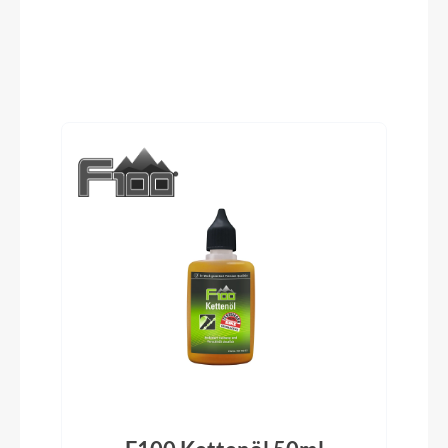
Reifen
Produktgalerie überspringen
Schwalbe G-ONE Overland, PerfL, 50-622
Schutzbleche
ACID 60 Integrated Carrier 3.0
Pedale
ACID PP Trekking
Ständer
ACID FM Pure Kickstand