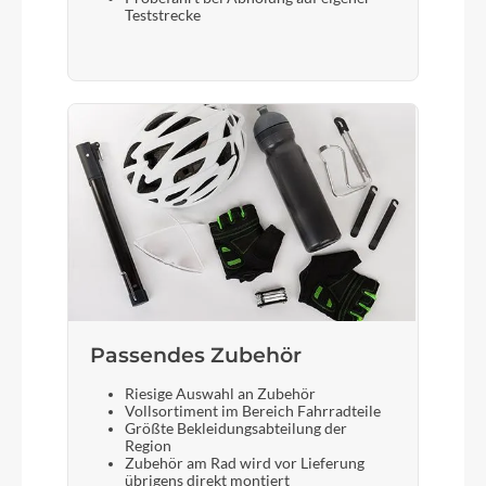
Laufradgröße
Teststrecke
28 Zoll
Gepäckträger
ACID Integrated Carrier 3.0, CUBE Adapter
Compatible
Schalthebel
Shimano XT SL-M8100-IR, 12-Speed
Bremshebel
Passendes Zubehör
Shimano Deore
Riesige Auswahl an Zubehör
Vollsortiment im Bereich Fahrradteile
Größte Bekleidungsabteilung der
Steuersatz
Region
Zubehör am Rad wird vor Lieferung
ACROS AZF-1035, ICR (Integrated Cable
übrigens direkt montiert