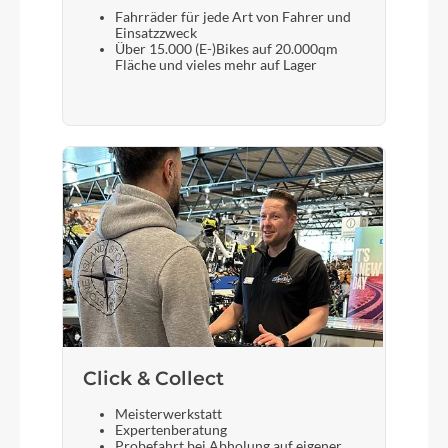
Fahrräder für jede Art von Fahrer und
Einsatzzweck
Über 15.000 (E-)Bikes auf 20.000qm
Rücklicht
Fläche und vieles mehr auf Lager
ACID Mudguard Rear Light PRO-E, 12V, DC
Gewicht
17,0 kg
Scheinwerfer
ACID Front Light PRO-E 150 X-Connect, 12V,
DC
Akku
Click & Collect
Bosch CompactTube 400
Meisterwerkstatt
Expertenberatung
Probefahrt bei Abholung auf eigener