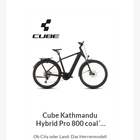
Produktgalerie überspringen
Cube Kathmandu
k´n
Hybrid Pro 800 coal´n
H
´black 2026
En
e
Ob City oder Land: Das Herrenmodell
Ob 