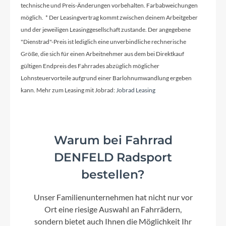
technische und Preis-Änderungen vorbehalten. Farbabweichungen
möglich. * Der Leasingvertrag kommt zwischen deinem Arbeitgeber
Ladegerät
und der jeweiligen Leasinggesellschaft zustande. Der angegebene
Bosch 4A
"Dienstrad"-Preis ist lediglich eine unverbindliche rechnerische
Größe, die sich für einen Arbeitnehmer aus dem bei Direktkauf
gültigen Endpreis des Fahrrades abzüglich möglicher
Schaltwerk
Lohnsteuervorteile aufgrund einer Barlohnumwandlung ergeben
Shimano XT RD-M8100-SGS, ShadowPlus, 12-
kann. Mehr zum Leasing mit Jobrad:
Jobrad Leasing
Speed
Rahmenmaterial
Warum bei Fahrrad
Carbon
DENFELD Radsport
bestellen?
Kurbelgarnitur
Unser Familienunternehmen hat nicht nur vor
ACID MTB Hybrid Pro, 38T
Ort eine riesige Auswahl an Fahrrädern,
sondern bietet auch Ihnen die Möglichkeit Ihr
Kassette