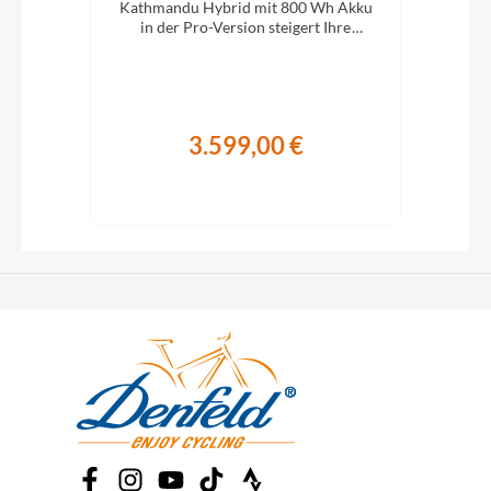
XC-
Kathmandu Hybrid mit 800 Wh Akku
Kat
ung.
in der Pro-Version steigert Ihre
i
Abenteuerlust auf zwei Rädern.
A
3.599,00 €