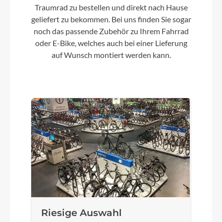
Traumrad zu bestellen und direkt nach Hause
Shimano Deore CS-M6100, 10-51T
geliefert zu bekommen. Bei uns finden Sie sogar
noch das passende Zubehör zu Ihrem Fahrrad
oder E-Bike, welches auch bei einer Lieferung
Lenker
auf Wunsch montiert werden kann.
CUBE Comfort Trail Bar, 700mm
Farbe
liquidblack´n´bluedust
Motor
Bosch Drive Unit Performance SX max. 60Nm
(BDU31)
Kette
Riesige Auswahl
KMC e12