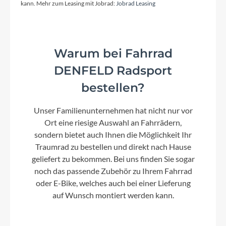
kann. Mehr zum Leasing mit Jobrad:
Jobrad Leasing
Lenker
BGM Pro, Riser Lenker, Kröpfung: 15°, Höhe: 5
mm
Warum bei Fahrrad
DENFELD Radsport
Farbe
bestellen?
matt titanium silver
Unser Familienunternehmen hat nicht nur vor
Ort eine riesige Auswahl an Fahrrädern,
sondern bietet auch Ihnen die Möglichkeit Ihr
Motor
Traumrad zu bestellen und direkt nach Hause
Bosch Performance Line CX, Gen. 4, BES3, 250 W,
geliefert zu bekommen. Bei uns finden Sie sogar
36 V, max. 25 km/h
noch das passende Zubehör zu Ihrem Fahrrad
oder E-Bike, welches auch bei einer Lieferung
Kette
auf Wunsch montiert werden kann.
Shimano Linkglide, CN-LG500