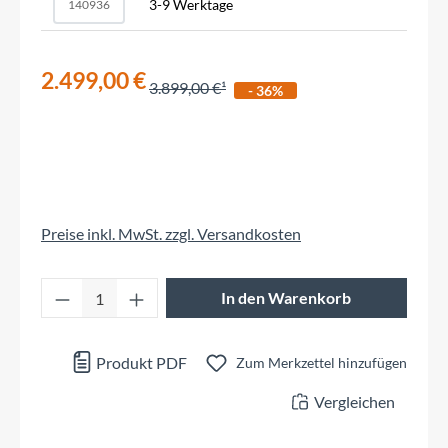
3-9 Werktage
140936
2.499,00 €
3.899,00 €
- 36%
Preise inkl. MwSt. zzgl. Versandkosten
Produkt Anzahl: Gib den gewünschten Wert 
In den Warenkorb
Produkt PDF
Zum Merkzettel hinzufügen
Vergleichen