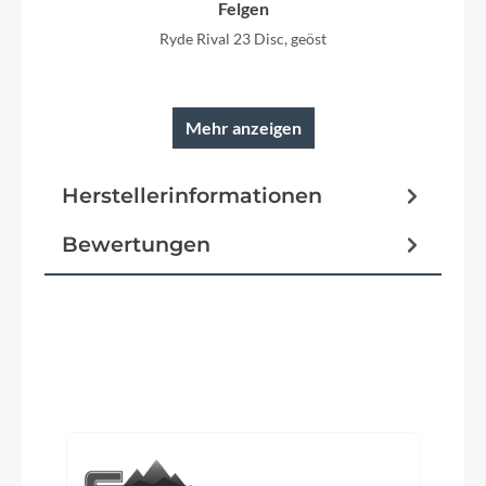
Felgen
Ryde Rival 23 Disc, geöst
Schutzbleche
Curana Apollo, mit Edelstahlstreben
Mehr anzeigen
Herstellerinformationen
Pedale
Marwi SP-890 matt Sandblock
Bewertungen
Vorbau
Satori Python, einstellbar
Produktgalerie überspringen
Rahmentyp
Diamant