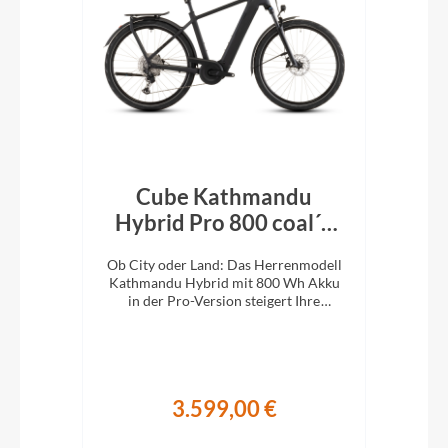
Cube Kathmandu
k´n
Hybrid Pro 800 coal´n
H
´black 2026
En
e
Ob City oder Land: Das Herrenmodell
Ob 
XC-
Kathmandu Hybrid mit 800 Wh Akku
Kat
ung.
in der Pro-Version steigert Ihre
i
Abenteuerlust auf zwei Rädern.
A
3.599,00 €