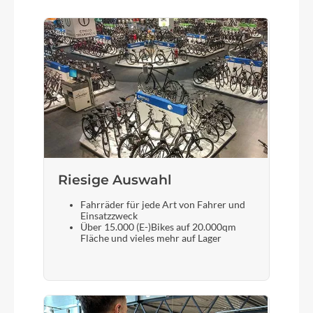
Rücklicht
B&M Toplight 2 C, LED
Vorderrad Nabe
Shimano HB-MT200, Centerlock, Disc,
Schnellspanner
Scheinwerfer
Riesige Auswahl
B&M Dopp, 35 Lux, LED
Fahrräder für jede Art von Fahrer und
Einsatzzweck
Akku
Über 15.000 (E-)Bikes auf 20.000qm
Fläche und vieles mehr auf Lager
Bosch PowerTube, 36 V Li Ion, 625 Wh
Laufradgröße