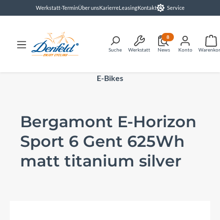
Werkstatt-Termin
Über uns
Karierre
Leasing
Kontakt
Service
alt springen
8
Suche
Werkstatt
News
Konto
Warenko
E-Bikes
Bergamont E-Horizon
Sport 6 Gent 625Wh
matt titanium silver