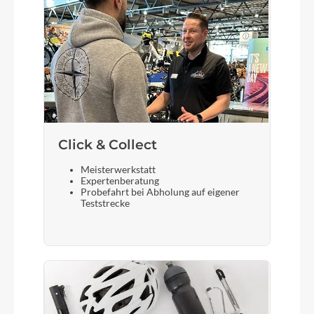
28"
Gepäckträger
Racktime / BGM Trekking Pro, Snapit 2.0 System,
integrierte Schutzblechaufnahme
Schalthebel
Click & Collect
Shimano Deore Linkglide, SL-M5130, 1x10-fach,
Meisterwerkstatt
Rapidfire Plus-Schalthebel
Expertenberatung
Probefahrt bei Abholung auf eigener
Teststrecke
Bremshebel
Shimano BL-MT201, hydraulische
Scheibenbremse
Steuersatz
Acros, A-Headset, semi-integriert, 1.5", mit