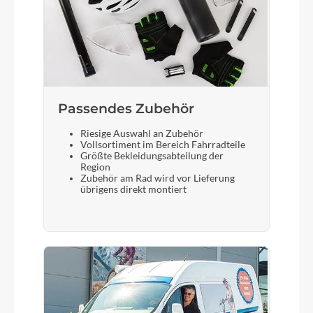
integrierter Kabeldurchführung
Sattel
Syncros Capilano Trekking Memory Foam
Passendes Zubehör
Gabel
Riesige Auswahl an Zubehör
Vollsortiment im Bereich Fahrradteile
Suntour NVX30 DS, 75 mm
Größte Bekleidungsabteilung der
Region
Zubehör am Rad wird vor Lieferung
Display
übrigens direkt montiert
Bosch LED Remote mit Intuvia 100 Display
Vorderreifen
Schwalbe Energizer Plus Tour, Greenguard,
Reflex-Streifen, 55-622 Schlauch: Schwalbe AV19