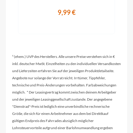
Bosch Standard Charger, 4A
9,99 €
Schaltwerk
Shimano Deore Linkglide, RD-M5130, Shadow
Plus
¹ (ehem.) UVP des Herstellers. Alle unsere Preise verstehen sich in €
Rahmenmaterial
inkl. deutscher MwSt. Einzelheiten zu den individuellen Versandkosten
und Lieferzeiten erfahren Sie auf der jeweiligen Produktdetailseite.
Aluminium
Angebote nur solange der Vorrat reicht. Irrtümer, Tippfehler,
technische und Preis-Änderungen vorbehalten. Farbabweichungen
möglich. * Der Leasingvertrag kommt zwischen deinem Arbeitgeber
Kurbelgarnitur
und der jeweiligen Leasinggesellschaft zustande. Der angegebene
FSA CK-320, 38t
"Dienstrad"-Preis ist lediglich eine unverbindliche rechnerische
Größe, die sich für einen Arbeitnehmer aus dem bei Direktkauf
Kassette
gültigen Endpreis des Fahrrades abzüglich möglicher
Shimano Linkglide, CS-LG600-10, 11-43t
Lohnsteuervorteile aufgrund einer Barlohnumwandlung ergeben