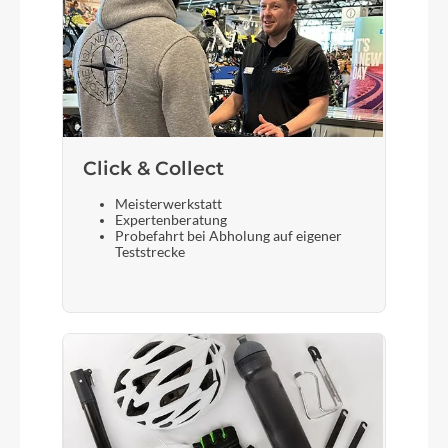
dark petrol matt
Kette
KMC, Z-8.3
Rücklicht
Click & Collect
FUXON RL-Mini Clip
Meisterwerkstatt
Expertenberatung
Probefahrt bei Abholung auf eigener
Teststrecke
Vorderrad Nabe
SHIMANO Hub dynamo mit 6-Loch Aufnahme
Scheinwerfer
FUXON FS-30, 30 Lux LED mit Schalter