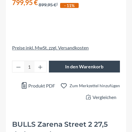
799,95 €
899,95 €
- 11%
Preise inkl. MwSt. zzgl. Versandkosten
Produkt Anzahl: Gib den gewünschten Wert 
In den Warenkorb
Produkt PDF
Zum Merkzettel hinzufügen
Vergleichen
BULLS Zarena Street 2 27,5