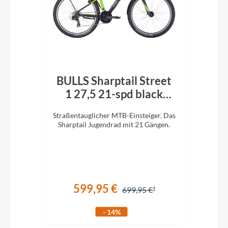
BULLS Sharptail Street
Bu
1 27,5 21-spd black
matt
re).
Straßentauglicher MTB-Einsteiger. Das
Stra
Sharptail Jugendrad mit 21 Gängen.
Sha
e 26
599,95 €
699,95 €
- 14%