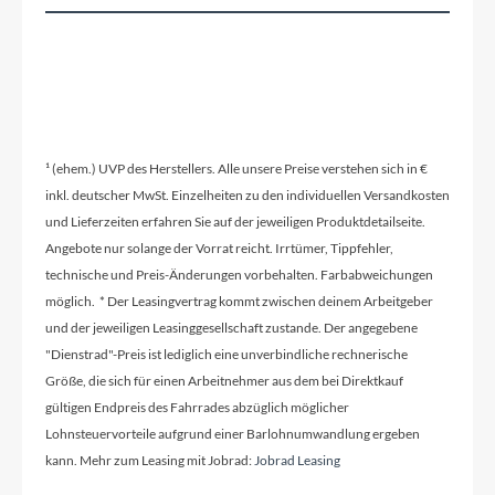
Kunststoffsteckblech
Pedale
BULLS Pedale
¹ (ehem.) UVP des Herstellers. Alle unsere Preise verstehen sich in €
inkl. deutscher MwSt. Einzelheiten zu den individuellen Versandkosten
Ständer
und Lieferzeiten erfahren Sie auf der jeweiligen Produktdetailseite.
Hinterbauständer Ksa 40
Angebote nur solange der Vorrat reicht. Irrtümer, Tippfehler,
technische und Preis-Änderungen vorbehalten. Farbabweichungen
möglich. * Der Leasingvertrag kommt zwischen deinem Arbeitgeber
Glocke
und der jeweiligen Leasinggesellschaft zustande. Der angegebene
inklusive
"Dienstrad"-Preis ist lediglich eine unverbindliche rechnerische
Größe, die sich für einen Arbeitnehmer aus dem bei Direktkauf
Vorbau
gültigen Endpreis des Fahrrades abzüglich möglicher
Lohnsteuervorteile aufgrund einer Barlohnumwandlung ergeben
STYX A-Head Vorbau
kann. Mehr zum Leasing mit Jobrad:
Jobrad Leasing