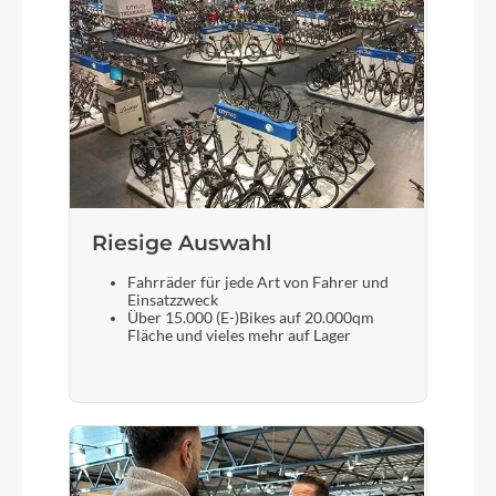
Rahmenmaterial
Aluminium
Kurbelgarnitur
STYX 42/34/24T
Riesige Auswahl
Kassette
Fahrräder für jede Art von Fahrer und
SHIMANO CS-HG200-8, 12-32T
Einsatzzweck
Über 15.000 (E-)Bikes auf 20.000qm
Fläche und vieles mehr auf Lager
Lenker
STYX Riserbar
Farbe