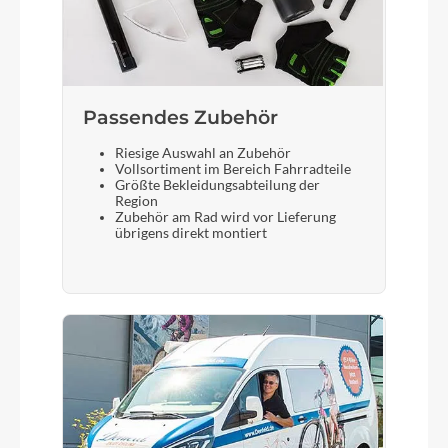
Umwerfer
SHIMANO Tourney FD-TY500
Laufradgröße
Passendes Zubehör
27,5 Zoll
Riesige Auswahl an Zubehör
Vollsortiment im Bereich Fahrradteile
Größte Bekleidungsabteilung der
Schalthebel
Region
Zubehör am Rad wird vor Lieferung
SHIMANO Altus SL-M315 rapidfire plus
übrigens direkt montiert
Bremshebel
TEKTRO
Steuersatz
FSA no.11N