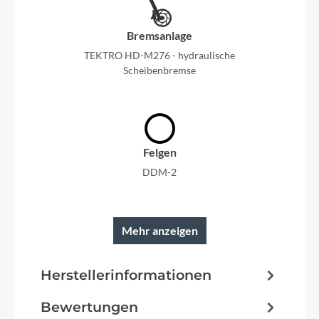
Bremsanlage
TEKTRO HD-M276 - hydraulische
Scheibenbremse
Felgen
DDM-2
Mehr anzeigen
Reifen
Herstellerinformationen
SUPERO Ranger Anti-Puncture 57-584
Bewertungen
Schutzbleche