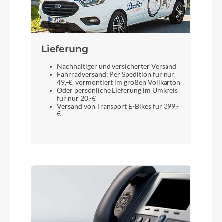
Sattel
BULLS sportive Comfort
Lieferung
Gabel
Nachhaltiger und versicherter Versand
Fahrradversand: Per Spedition für nur
SR SUNTOUR NVX-30
49,-€, vormontiert im großen Vollkarton
Oder persönliche Lieferung im Umkreis
für nur 20,-€
Versand von Transport E-Bikes für 399,-
Sattelstütze
€
STYX Aluminium