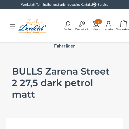
Werkstatt-Termin
Über uns
Karierre
Leasing
Kontakt
Service
alt springen
8
Suche
Werkstatt
News
Konto
Warenko
Fahrräder
BULLS Zarena Street
2 27,5 dark petrol
matt