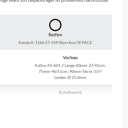
Micro
NC-17
Pegasus
Reifen
Kenda K-1166 57-559 Styx+Ace Of PACE
Powerbar
Vorbau
Racktime
Kalloy AS-601 // Länge 60mm-37/41cm;
75mm-46/51cm; 90mm-56cm /15°/
Lenker-Ø 25,4mm
RIESE & MÜLLER
Schaltwerk
ROTWILD Bikes
Shimano Tourney RD-TY300 6/7 SPD, 21
Gang Kettenschaltung
Scott
Lenker