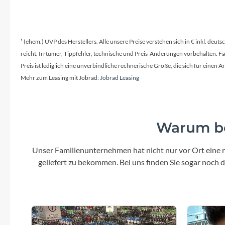
SHIMANO
Aluminium
Samox SA
SKS
Farbe
¹ (ehem.) UVP des Herstellers. Alle unsere Preise verstehen sich in € inkl. deu
Emerald Green Shiny
reicht. Irrtümer, Tippfehler, technische und Preis-Änderungen vorbehalten. 
SRAM
Preis ist lediglich eine unverbindliche rechnerische Größe, die sich für ein
Mehr zum Leasing mit Jobrad:
Jobrad Leasing
Tip Top
Scheinwerfer
Comus FS-30 // 30 LUX LED
Sh
Unleazhed
Warum be
Schalthebel
Voxom
Shimano ST-EF41-L, 3-SPD // Shimano ST-
Se
Unser Familienunternehmen hat nicht nur vor Ort eine r
EF41-7R, 7-SPD
geliefert zu bekommen. Bei uns finden Sie sogar noch
Woom
Zipp