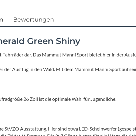
Focus
Ghost
en
Bewertungen
Gudereit
erald Green Shiny
Hercules
ut Fahrräder dar. Das Mammut Manni Sport bietet hier in der Aus
KLICKfix
oder der Ausflug in den Wald. Mit dem Mammut Manni Sport auf se
KTM
radgröße 26 Zoll ist die optimale Wahl für Jugendliche.
Lezyne
Lupine
ine StVZO Ausstattung. Hier sind etwa LED-Scheinwerfer (gespe
die Tektro V-Bremsen. Die 3x7 Gänge bieten für alle Wege die rich