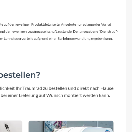
Sigma
-28T
Kalloy HB-RB11 / Breite
660/LenkerØ25,4/Rise 20mm
SQlab
Vorderrad Nabe
Sie auf der jeweiligen Produktdetailseite. Angebote nur solange der Vorrat
mm
Shimano Acera Hub dynamo DH-C3000-
d der jeweiligen Leasinggesellschaft zustande. Der angegebene "Dienstrad"-
Thule
1N
licher Lohnsteuervorteile aufgrund einer Barlohnumwandlung ergeben kann.
Uebler
Gepäckträger
Aluminium
VDO
estellen?
Sattelstütze
Winora
6, 63mm
Kalloy SP-F102, Ø=31,6mm / 300mm L
ichkeit Ihr Traumrad zu bestellen und direkt nach Hause
 bei einer Lieferung auf Wunsch montiert werden kann.
Zefal