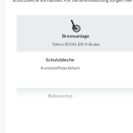
Mavic
MonkeyLink
Ortlieb
Bremsanlage
Tektro 855AL-EN V-Brake
Pitlock
Schutzbleche
Profile Design
Kunststoffsteckblech
Reich
Rahmentyp
Rixen & Kaul
ATB
S'COOL
Rahmenmaterial