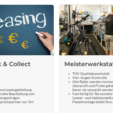
k & Collect
Meisterwerksta
TÜV Qualitätswerkstatt
Vier-Augen-Kontrolle
Alle Räder werden nochm
überprüft und Probe gefa
ene Leasingabteilung
bevor sie verpackt werde
tnahe Bearbeitung von
Fast fertig für Sie montier
singanträgen
Lenker- und Sattelanstell
prechpartner vor Ort
Pedalmontage bleibt Ihre