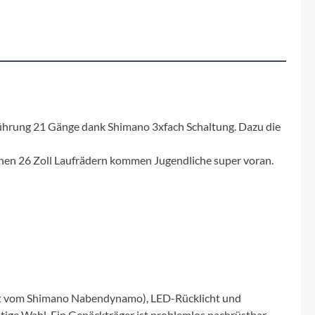
Fuxon
Giro
Haibike
i:SY
führung 21 Gänge dank Shimano 3xfach Schaltung. Dazu die
Knog
inen 26 Zoll Laufrädern kommen Jugendliche super voran.
Kärcher
Litemove
Mammut
ist vom Shimano Nabendynamo), LED-Rücklicht und
tige Wahl. Ein Gepäckträger ist problemlos nachrüstbar.