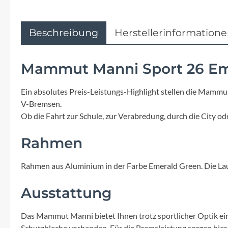
Flyer
Garmin
Beschreibung
Herstellerinformation
Gore
Mammut Manni Sport 26 Em
Hebie
Ein absolutes Preis-Leistungs-Highlight stellen die Mamm
V-Bremsen.
Kettler Alu Rad
Ob die Fahrt zur Schule, zur Verabredung, durch die City 
Rahmen
Koga
Rahmen aus Aluminium in der Farbe Emerald Green. Die Lauf
Lapierre
Ausstattung
Lizard Skins
Das Mammut Manni bietet Ihnen trotz sportlicher Optik e
Schutzbleche vorhanden. Für die Bremsleistung sorgen hier 