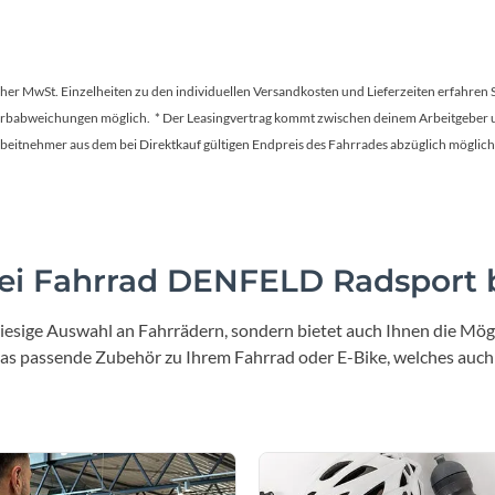
Sigg
C26-536-P, 170mm , 42/34/24 T
Shimano MF-TZ500-7, 14
(Zähne)
Sportourer
Kette
Rücklicht
tscher MwSt. Einzelheiten zu den individuellen Versandkosten und Lieferzeiten erfahren 
KMC, Z-7
Comus RZ-60 LED 50
Farbabweichungen möglich. * Der Leasingvertrag kommt zwischen deinem Arbeitgeber un
Tenways
en Arbeitnehmer aus dem bei Direktkauf gültigen Endpreis des Fahrrades abzüglich mög
Topeak
Umwerfer
Laufradgröße
imano FD-TY600 3x6/7/8
26"
Uvex
i Fahrrad DENFELD Radsport b
Sattel
Gabel
Widek
lle Royal Vivo Ergo Sport
Suntour M3010-P 26 Ø=28.
iesige Auswahl an Fahrrädern, sondern bietet auch Ihnen die Mögl
 das passende Zubehör zu Ihrem Fahrrad oder E-Bike, welches auch
Yazoo