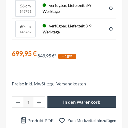
verfügbar, Lieferzeit 3-9
56 cm
Werktage
146761
verfügbar, Lieferzeit 3-9
60 cm
Werktage
146762
699,95 €
849,95 €
- 18%
Preise inkl. MwSt. zzgl. Versandkosten
Produkt Anzahl: Gib den gewünschten Wert 
In den Warenkorb
Produkt PDF
Zum Merkzettel hinzufügen