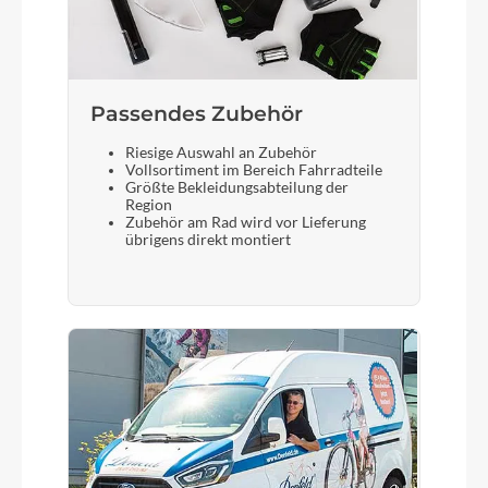
Schalthebel
Shimano ST-EF41 EZ fire plus, Schalt/Bremshebel
Passendes Zubehör
Bremshebel
Tektro
Riesige Auswahl an Zubehör
Vollsortiment im Bereich Fahrradteile
Größte Bekleidungsabteilung der
Region
Steuersatz
Zubehör am Rad wird vor Lieferung
übrigens direkt montiert
FSA no.11N
Sattel
Selle Royal Vivo Ergo Sport
Gabel
SR Suntour NVX-30, 100mm