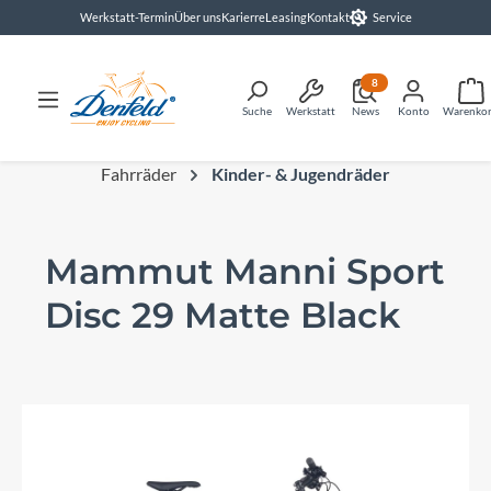
Werkstatt-Termin
Über uns
Karierre
Leasing
Kontakt
Service
alt springen
8
Suche
Werkstatt
News
Konto
Warenko
Fahrräder
Kinder- & Jugendräder
Mammut Manni Sport
Disc 29 Matte Black