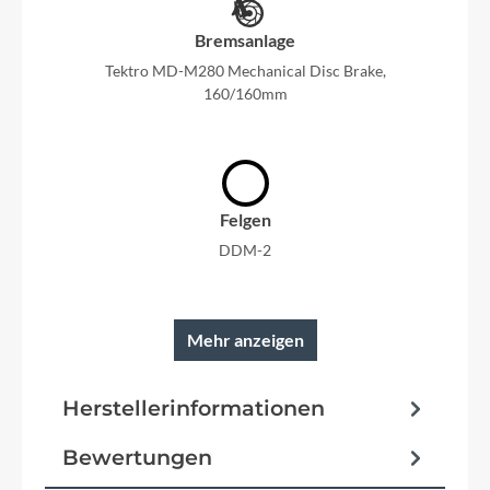
Bremsanlage
Tektro MD-M280 Mechanical Disc Brake,
160/160mm
Felgen
DDM-2
Mehr anzeigen
Reifen
Herstellerinformationen
Supero Ranger Anti-Puncture
Bewertungen
Schutzbleche