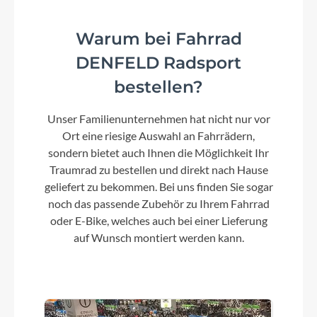
Modelljahr
2024
Warum bei Fahrrad
DENFELD Radsport
Hinterrad Nabe
bestellen?
6-Loch Aufnahme und Schnellspanner
Unser Familienunternehmen hat nicht nur vor
Ort eine riesige Auswahl an Fahrrädern,
Schaltwerk
sondern bietet auch Ihnen die Möglichkeit Ihr
Shimano Tourney RD-TY300
Traumrad zu bestellen und direkt nach Hause
geliefert zu bekommen. Bei uns finden Sie sogar
noch das passende Zubehör zu Ihrem Fahrrad
Rahmenmaterial
oder E-Bike, welches auch bei einer Lieferung
6061 Aluminium
auf Wunsch montiert werden kann.
Kurbelgarnitur
Samox SAC26-536-P, 170mm , 42/34/24 T
(Zähne)