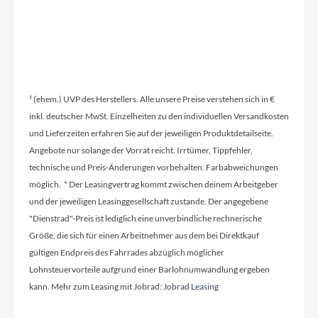
Kunststoffsteckblech
Ständer
Hinterbauständer KSA 40
¹ (ehem.) UVP des Herstellers. Alle unsere Preise verstehen sich in €
inkl. deutscher MwSt. Einzelheiten zu den individuellen Versandkosten
Glocke
und Lieferzeiten erfahren Sie auf der jeweiligen Produktdetailseite.
Inklusive
Angebote nur solange der Vorrat reicht. Irrtümer, Tippfehler,
technische und Preis-Änderungen vorbehalten. Farbabweichungen
möglich. * Der Leasingvertrag kommt zwischen deinem Arbeitgeber
Vorbau
und der jeweiligen Leasinggesellschaft zustande. Der angegebene
Kalloy AS-601
"Dienstrad"-Preis ist lediglich eine unverbindliche rechnerische
Größe, die sich für einen Arbeitnehmer aus dem bei Direktkauf
Rahmentyp
gültigen Endpreis des Fahrrades abzüglich möglicher
Lohnsteuervorteile aufgrund einer Barlohnumwandlung ergeben
Diamant
kann. Mehr zum Leasing mit Jobrad:
Jobrad Leasing