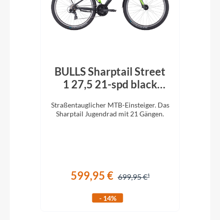
ra
BULLS Sharptail Street
Bu
1 27,5 21-spd black
matt
(10
Straßentauglicher MTB-Einsteiger. Das
Stra
 und
Sharptail Jugendrad mit 21 Gängen.
Sha
599,95 €
699,95 €
- 14%