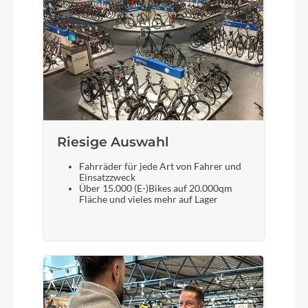
Kassette
Shimano MF-TZ500-7, 14-28T
Lenker
Styx Riserbar
Riesige Auswahl
Farbe
Fahrräder für jede Art von Fahrer und
Einsatzzweck
Matte Black
Über 15.000 (E-)Bikes auf 20.000qm
Fläche und vieles mehr auf Lager
Kette
KMC, Z-7
Rücklicht