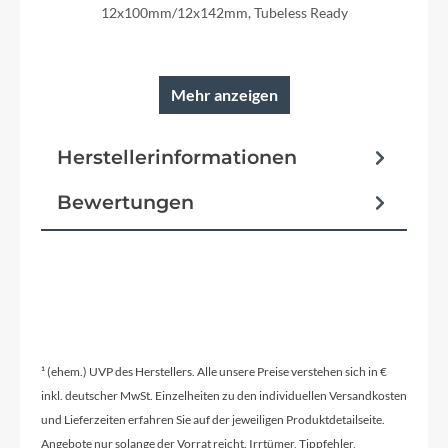
12x100mm/12x142mm, Tubeless Ready
Mehr anzeigen
Rahmen
Herstellerinformationen
Aluminium 6061 T6 Superlite, Gravel Comfort
Geometry, Flat Mount Disc, Fender & Rack
Option, 12x142mm, AXH
Bewertungen
Reifen
Schwalbe G-One Allround, Kevlar, 40-584
¹ (ehem.) UVP des Herstellers. Alle unsere Preise verstehen sich in €
Schalt-/ Bremsgriffeinheit
inkl. deutscher MwSt. Einzelheiten zu den individuellen Versandkosten
Microshift Sword SB-G7000
und Lieferzeiten erfahren Sie auf der jeweiligen Produktdetailseite.
Angebote nur solange der Vorrat reicht. Irrtümer, Tippfehler,