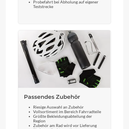
Probefahrt bei Abholung auf eigener
Teststrecke
Gabel
CUBE Nuroad Flat Mount Disc, Full Carbon, 1
1/8" - 1 1/4" Tapered, Fender & Lowrider Mounts,
QR
Sattelstütze
CUBE Performance Post, 27.2mm
Passendes Zubehör
Riesige Auswahl an Zubehör
Vollsortiment im Bereich Fahrradteile
Größte Bekleidungsabteilung der
Region
Zubehör am Rad wird vor Lieferung