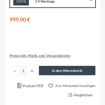
3-9 Werktage
155978
999,00 €
Preise inkl. MwSt. zzgl. Versandkosten
Produkt Anzahl: Gib den gewünschten Wert 
In den Warenkorb
Produkt PDF
Zum Merkzettel hinzufügen
Vergleichen