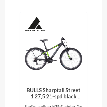
Produktgalerie überspringen
BULLS Sharptail Street
Bu
1 27,5 21-spd black
matt
re).
Straßentauglicher MTB-Einsteiger. Das
Stra