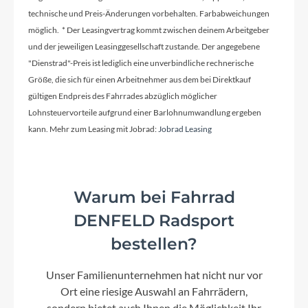
technische und Preis-Änderungen vorbehalten. Farbabweichungen
Lenkerband
möglich. * Der Leasingvertrag kommt zwischen deinem Arbeitgeber
und der jeweiligen Leasinggesellschaft zustande. Der angegebene
ACID Bartape CC 3.0
"Dienstrad"-Preis ist lediglich eine unverbindliche rechnerische
Größe, die sich für einen Arbeitnehmer aus dem bei Direktkauf
gültigen Endpreis des Fahrrades abzüglich möglicher
Vorbau
Lohnsteuervorteile aufgrund einer Barlohnumwandlung ergeben
CUBE Performance Stem, 31.8mm
kann. Mehr zum Leasing mit Jobrad:
Jobrad Leasing
Modelljahr
2026
Warum bei Fahrrad
DENFELD Radsport
Schaltwerk
bestellen?
Microshift Sword RD-G7005M, 10-Speed
Unser Familienunternehmen hat nicht nur vor
Ort eine riesige Auswahl an Fahrrädern,
Rahmenmaterial
sondern bietet auch Ihnen die Möglichkeit Ihr