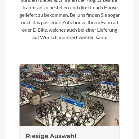
Aluminium Lite 6061
Traumrad zu bestellen und direkt nach Hause
geliefert zu bekommen. Bei uns finden Sie sogar
noch das passende Zubehör zu Ihrem Fahrrad
Kurbelgarnitur
oder E-Bike, welches auch bei einer Lieferung
ACID Gravel Pro, 40T
auf Wunsch montiert werden kann.
Kassette
Microshift CS-H104, 11-48T
Lenker
CUBE Gravel Race Bar
Farbe
tealgrey´n´teal
Riesige Auswahl