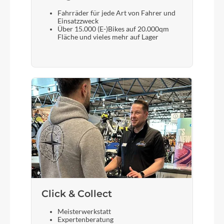
Kette
Fahrräder für jede Art von Fahrer und
KMC X10
Einsatzzweck
Über 15.000 (E-)Bikes auf 20.000qm
Fläche und vieles mehr auf Lager
Gewicht
10,1 kg
Laufradgröße
27.5": XXS
Steuersatz
VP Z-t, Top Zero-Stack 1 1/8" (OD 44mm),
Bottom Integrated 1 1/4"
Click & Collect
Sattel
Meisterwerkstatt
ACID Venec Lite
Expertenberatung