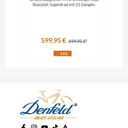
Sharptail Jugendrad mit 21 Gängen.
Sha
e 26
599,95 €
699,95 €
- 14%