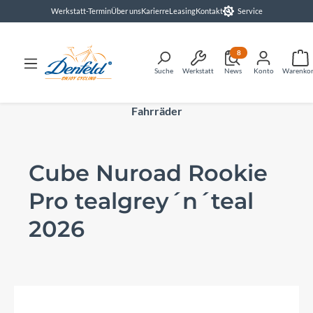
Werkstatt-Termin
Über uns
Karierre
Leasing
Kontakt
Service
alt springen
8
Suche
Werkstatt
News
Konto
Warenko
Fahrräder
Cube Nuroad Rookie
Pro tealgrey´n´teal
2026