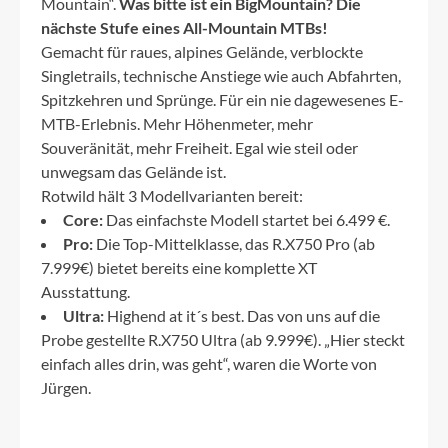
Mountain“.
Was bitte ist ein BigMountain? Die
nächste Stufe eines All-Mountain MTBs!
Gemacht für raues, alpines Gelände, verblockte
Singletrails, technische Anstiege wie auch Abfahrten,
Spitzkehren und Sprünge. Für ein nie dagewesenes E-
MTB-Erlebnis. Mehr Höhenmeter, mehr
Souveränität, mehr Freiheit. Egal wie steil oder
unwegsam das Gelände ist.
Rotwild hält 3 Modellvarianten bereit:
Core:
Das einfachste Modell startet bei 6.499 €.
Pro:
Die Top-Mittelklasse, das R.X750 Pro (ab
7.999€) bietet bereits eine komplette XT
Ausstattung.
Ultra:
Highend at it´s best. Das von uns auf die
Probe gestellte R.X750 Ultra (ab 9.999€). „Hier steckt
einfach alles drin, was geht“, waren die Worte von
Jürgen.