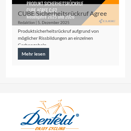
CUBE Sicherheitsrückruf Agree
C:62 2025/2026
Redaktion | 5. Dezember 2025
Produktsicherheitsrückruf aufgrund von
möglicher Rissbildungen an einzelnen
Carbongabeln
Mehr lesen