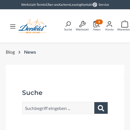
Werkstatt-Termin
Über uns
Karierre
Leasing
Kontakt
Service
alt springen
8
Suche
Werkstatt
News
Konto
Warenko
Blog
News
Suche