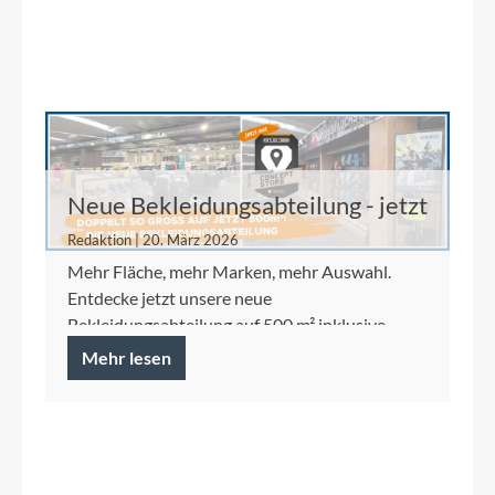
Neue Bekleidungsabteilung - jetzt
auf 500 m²
Redaktion | 20. März 2026
Mehr Fläche, mehr Marken, mehr Auswahl.
Entdecke jetzt unsere neue
Bekleidungsabteilung auf 500 m² inklusive
Ortlieb Concept Store.
Mehr lesen