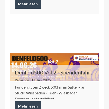
Mehr lesen
Denfeld500 Vol.2 - Spendenfahrt
2026 für die Kinderkrebshilfe
Redaktion | 17. Juni 2026
Frankfurt
Für den guten Zweck 500km im Sattel – am
Stück! Wiesbaden - Trier - Wiesbaden.
Spendenkonto geöffnet.
Mehr lesen