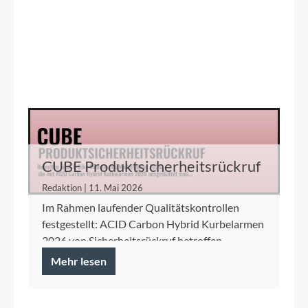
CUBE Produktsicherheitsrückruf
ACID Carbon Hybrid Kurbelarme
Redaktion | 11. Mai 2026
Im Rahmen laufender Qualitätskontrollen
festgestellt: ACID Carbon Hybrid Kurbelarmen
2026 von Sicherheitsrückruf betroffen.
Mehr lesen