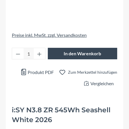
Preise inkl. MwSt. zzgl. Versandkosten
Produkt Anzahl: Gib den gewünschten Wert 
In den Warenkorb
Produkt PDF
Zum Merkzettel hinzufügen
Vergleichen
i:SY N3.8 ZR 545Wh Seashell
White 2026