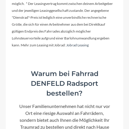
Aluminium
möglich. * Der Leasingvertrag kommt zwischen deinem Arbeitgeber
und der jeweiligen Leasinggesellschaft zustande. Der angegebene
"Dienstrad"-Preis ist lediglich eine unverbindliche rechnerische
Kurbelgarnitur
Größe, die sich für einen Arbeitnehmer aus dem bei Direktkauf
Enviolo Twist Display Pro
gültigen Endpreis des Fahrrades abzüglich möglicher
Lohnsteuervorteile aufgrund einer Barlohnumwandlung ergeben
Kassette
kann. Mehr zum Leasing mit Jobrad:
Jobrad Leasing
55/22T
Warum bei Fahrrad
Lenker
DENFELD Radsport
i:SY Lenker 30°
bestellen?
Farbe
Unser Familienunternehmen hat nicht nur vor
Seashell White
Ort eine riesige Auswahl an Fahrrädern,
sondern bietet auch Ihnen die Möglichkeit Ihr
Traumrad zu bestellen und direkt nach Hause