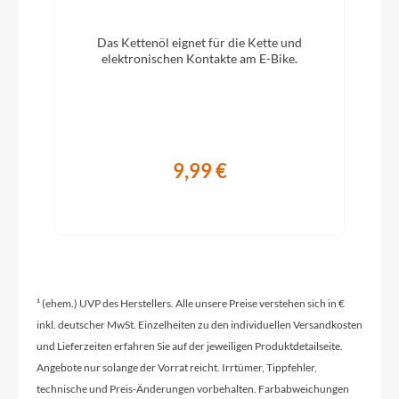
Modelljahr
Das Kettenöl eignet für die Kette und
elektronischen Kontakte am E-Bike.
2026
Griffe
Ergon GC10 ERGONomische Griffe
9,99 €
Ladegerät
Bosch 4A Charger
Schaltwerk
¹ (ehem.) UVP des Herstellers. Alle unsere Preise verstehen sich in €
Enviolo Nabenschaltung | stufenlos
inkl. deutscher MwSt. Einzelheiten zu den individuellen Versandkosten
und Lieferzeiten erfahren Sie auf der jeweiligen Produktdetailseite.
Angebote nur solange der Vorrat reicht. Irrtümer, Tippfehler,
Rahmenmaterial
technische und Preis-Änderungen vorbehalten. Farbabweichungen