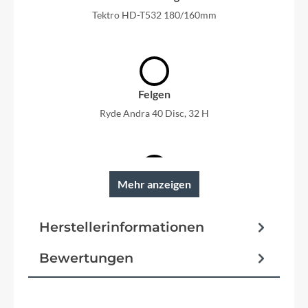
Tektro HD-T532 180/160mm
Felgen
Ryde Andra 40 Disc, 32 H
Mehr anzeigen
Reifen
Schwalbe Pick Up, Super Defense
Herstellerinformationen
Schutzbleche
Bewertungen
SKS Bluemels 20 Zoll, Breite 65mm