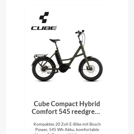
Produktgalerie überspringen
T
Cube Compact Hybrid
t
Comfort 545 reedgreen
´n´reflex 2026
kte
Kompaktes 20 Zoll E-Bike mit Bosch
Ko
Power, 545 Wh Akku, komfortable
sch