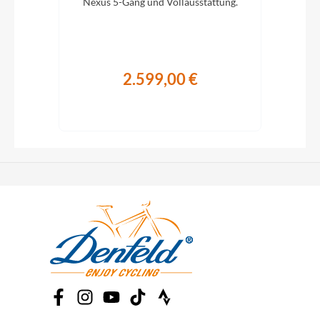
.
Nexus 5-Gang und Vollausstattung.
10-G
2.599,00 €
€