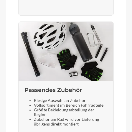
Schloss
Abus i:SY-Set gleichschließend, bestehend aus
Akku- und Rahmenschloss (BLO BOS DT3 +
4750SL NR)
Steuersatz
i:SY Steuersatz
Sattel
Passendes Zubehör
Zecure Trekking, Hydro Foam Gr. L
Riesige Auswahl an Zubehör
Vollsortiment im Bereich Fahrradteile
Gabel
Größte Bekleidungsabteilung der
Region
Original i:SY Starrgabel
Zubehör am Rad wird vor Lieferung
übrigens direkt montiert