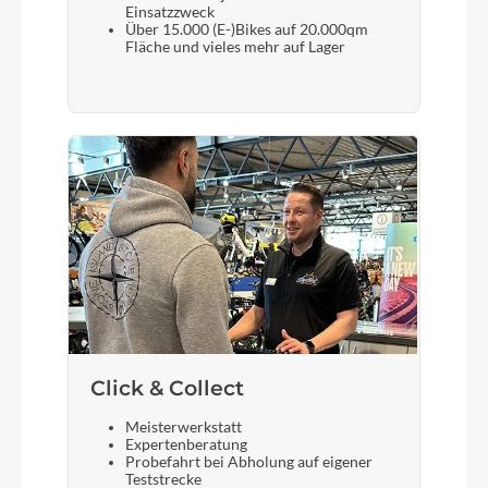
Einsatzzweck
Akku
Über 15.000 (E-)Bikes auf 20.000qm
Fläche und vieles mehr auf Lager
Bosch PowerPack 545
Laufradgröße
20 Zoll
Gepäckträger
i:SY Carrier MonkeyLoad ready
Schalthebel
Enviolo Twist Display Pro
Click & Collect
Meisterwerkstatt
Bremshebel
Expertenberatung
Probefahrt bei Abholung auf eigener
Tektro HD-T532
Teststrecke