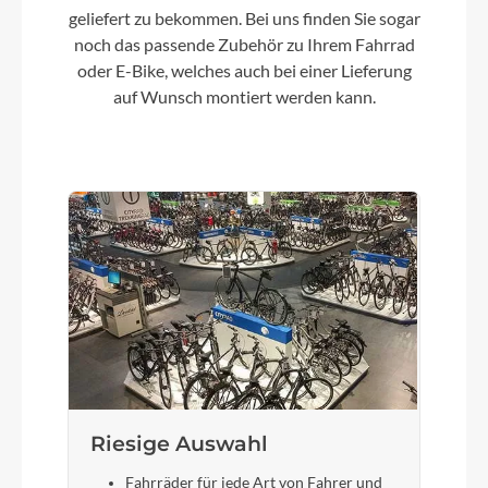
Motor
geliefert zu bekommen. Bei uns finden Sie sogar
Bosch Performance Line 25/75Nm
noch das passende Zubehör zu Ihrem Fahrrad
oder E-Bike, welches auch bei einer Lieferung
Rücklicht
auf Wunsch montiert werden kann.
Fuxon FF-100HB, 100 Lux LED mit Fernlicht
Vorderrad Nabe
Shimano Deore HB-M6000, Centerlock
Gewicht
25 kg
Scheinwerfer
Riesige Auswahl
Fuxon FF-100HB, 100 Lux LED mit Fernlicht
Fahrräder für jede Art von Fahrer und