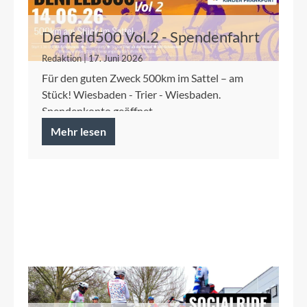
Denfeld500 Vol.2 - Spendenfahrt
2026 für die Kinderkrebshilfe
Redaktion | 17. Juni 2026
Frankfurt
Für den guten Zweck 500km im Sattel – am
Stück! Wiesbaden - Trier - Wiesbaden.
Spendenkonto geöffnet.
Mehr lesen