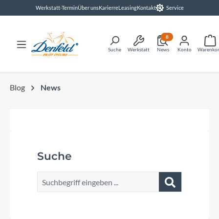
Werkstatt-Termin
Über uns
Karierre
Leasing
Kontakt
Service
alt springen
8
Suche
Werkstatt
News
Konto
Warenko
Blog
News
Suche