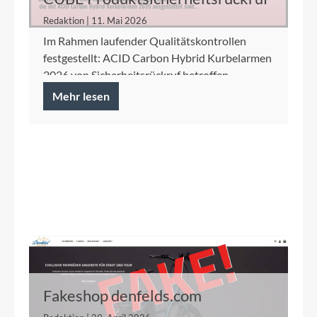
ACID Carbon Hybrid Kurbelarme
Redaktion | 11. Mai 2026
Im Rahmen laufender Qualitätskontrollen
festgestellt: ACID Carbon Hybrid Kurbelarmen
2026 von Sicherheitsrückruf betroffen.
Mehr lesen
Fakeshop denfelds.com