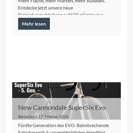
Mehr Fläche, mehr Marken, mehr Auswahl.
Entdecke jetzt unsere neue
Bekleidungsabteilung auf 500 m² inklusive
Ortlieb Concept Store.
Mehr lesen
New Cannondale SuperSix Evo
Redaktion | 17. Februar 2026
Fünfte Generation des EVO. Bahnbrechende
Fahrdynamik & unvergleichliches Handling.