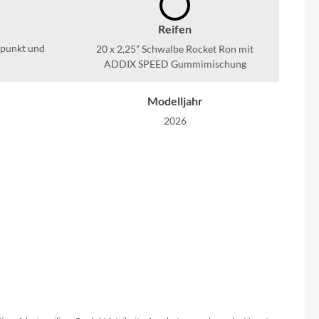
Sigma
Reifen
SQlab
erpunkt und
20 x 2,25” Schwalbe Rocket Ron mit
ADDIX SPEED Gummimischung
Thule
Modelljahr
Uebler
2026
VDO
Winora
Rahmenmaterial
Gang
Leichtes, hochwertig verarbeitetes 6061-
T6-Aluminium mit konifizierten und
Zefal
hydrogeformten Rohren
Farbe
uminium mit
terra coppa