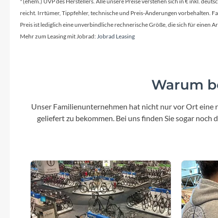
¹ (ehem.) UVP des Herstellers. Alle unsere Preise verstehen sich in € inkl. deu
Aluminium mit 110 mm Länge
reicht. Irrtümer, Tippfehler, technische und Preis-Änderungen vorbehalten. 
Preis ist lediglich eine unverbindliche rechnerische Größe, die sich für ein
Mehr zum Leasing mit Jobrad:
Jobrad Leasing
Vorderrad Nabe
Alu-Nabe mit gedichteten Industrielagern
Bremshebel
Warum be
ergonomisch passender Bremshebel für
vollinte
kleine Kinderhände
g
Unser Familienunternehmen hat nicht nur vor Ort eine r
geliefert zu bekommen. Bei uns finden Sie sogar noch
Sattelstütze
27,2 x 250 mm anodisierte Alu-
Sattelstütze