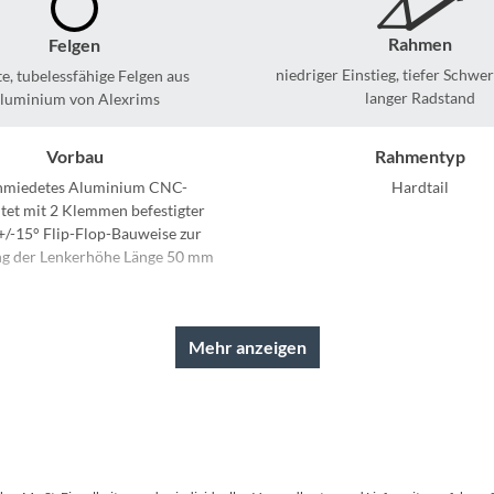
Sigg
Rahmen
Felgen
Sportourer
niedriger Einstieg, tiefer Schw
te, tubelessfähige Felgen aus
langer Radstand
luminium von Alexrims
Tenways
Vorbau
Rahmentyp
Topeak
hmiedetes Aluminium CNC-
Hardtail
itet mit 2 Klemmen befestigter
+/-15° Flip-Flop-Bauweise zur
Uvex
g der Lenkerhöhe Länge 50 mm
Widek
Griffe
Schaltwerk
ig aus Silikon für sicheren Halt
SRAM X5 Schaltwerk, 9-
Mehr anzeigen
Yazoo
Kassette
Lenker
11 bis 32 Zähnen
breiter, leichter Lenker aus Al