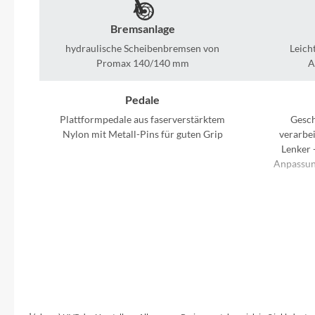
SHIMANO
Bremsanlage
SKS
hydraulische Scheibenbremsen von
Leich
Promax 140/140 mm
A
SRAM
Pedale
Tip Top
Plattformpedale aus faserverstärktem
Gesc
Nylon mit Metall-Pins für guten Grip
verarbe
Lenker 
Unleazhed
Anpassun
Voxom
Hinterrad Nabe
Alu-Nabe mit gedichteten Industrielagern
Vollständ
Woom
Zipp
Kurbelgarnitur
Leichte, geschmiedete Kurbeln aus