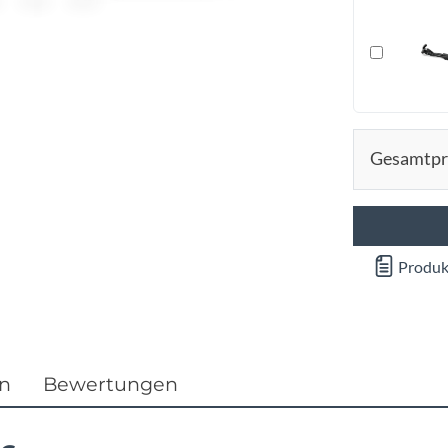
Focus
Ghost
Gudereit
Gesamtpr
Hercules
KLICKfix
Produk
KTM
Lezyne
en
Bewertungen
Lupine