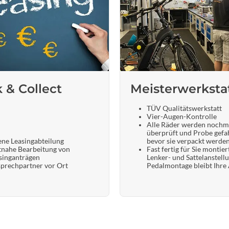
k & Collect
Meisterwerksta
TÜV Qualitätswerkstatt
Vier-Augen-Kontrolle
Alle Räder werden nochm
überprüft und Probe gefa
ene Leasingabteilung
bevor sie verpackt werde
tnahe Bearbeitung von
Fast fertig für Sie montier
singanträgen
Lenker- und Sattelanstell
prechpartner vor Ort
Pedalmontage bleibt Ihre