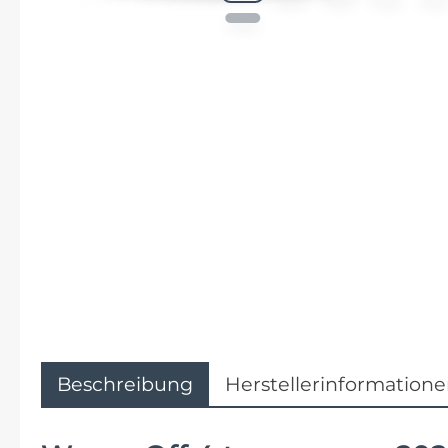
Flyer
Garmin
Gore
Hebie
Kettler Alu Rad
Koga
Lapierre
Beschreibung
Herstellerinformation
Lizard Skins