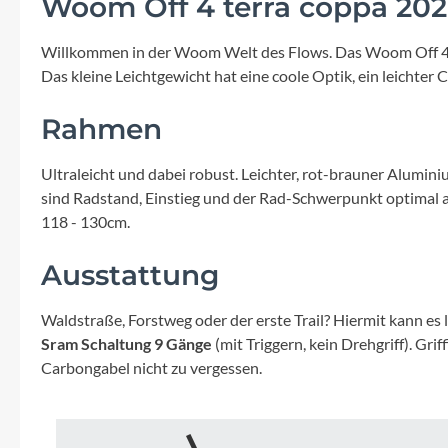
Woom Off 4 terra coppa 20
Mavic
Willkommen in der Woom Welt des Flows. Das Woom Off 4 (zw
MonkeyLink
Das kleine Leichtgewicht hat eine coole Optik, ein leichte
Ortlieb
Rahmen
Pitlock
Ultraleicht und dabei robust. Leichter, rot-brauner Alum
sind Radstand, Einstieg und der Rad-Schwerpunkt optimal an
118 - 130cm.
Profile Design
Ausstattung
Reich
Waldstraße, Forstweg oder der erste Trail? Hiermit kann es 
Rixen & Kaul
Sram Schaltung 9 Gänge
(mit Triggern, kein Drehgriff). Gri
Carbongabel nicht zu vergessen.
S'COOL