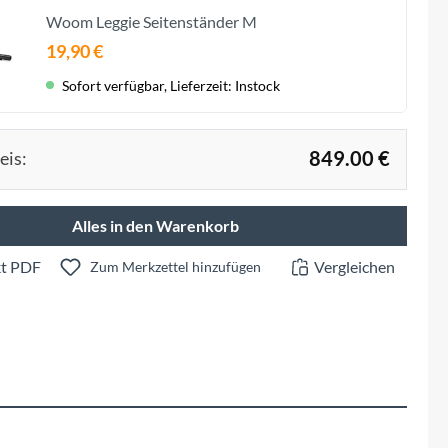
Fuxon
Woom Leggie Seitenständer M
19,90 €
Giro
Sofort verfügbar, Lieferzeit: Instock
Haibike
849.00 €
eis:
i:SY
Alles in den Warenkorb
Knog
t PDF
Vergleichen
Zum Merkzettel hinzufügen
Kärcher
Litemove
Mammut