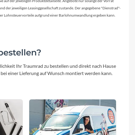
Sie auf der jeweiligen Produktdetailseite. Angebote nur solange der Vorrat
reite: 570
d der jeweiligen Leasinggesellschaft zustande. Der angegebene "Dienstrad"-
licher Lohnsteuervorteile aufgrund einer Barlohnumwandlung ergeben kann.
Schalthebel
SRAM X5 Trigger-Schalthebel
Gabel
estellen?
Leichte woom Carbon-Gabel besonders
verwindungssteif durch multidirektional
ichkeit Ihr Traumrad zu bestellen und direkt nach Hause
ausgerichtete Carbon-Fasern
 bei einer Lieferung auf Wunsch montiert werden kann.