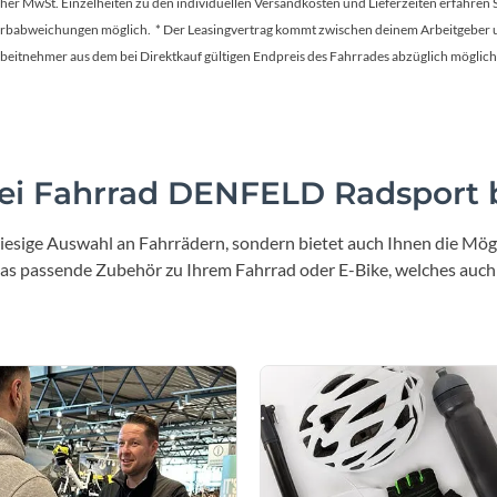
tscher MwSt. Einzelheiten zu den individuellen Versandkosten und Lieferzeiten erfahren 
konisch geformten Griffenden B
Farbabweichungen möglich. * Der Leasingvertrag kommt zwischen deinem Arbeitgeber un
mm
en Arbeitnehmer aus dem bei Direktkauf gültigen Endpreis des Fahrrades abzüglich mög
Gewicht
Laufradgröße
8,1 kg (ohne Pedale)
20"
Steuersatz
Sattel
i Fahrrad DENFELD Radsport b
grierter 1 1/8″ – 1″ Steuersatz
MTB-Sattel
edichtete Industrielager
iesige Auswahl an Fahrrädern, sondern bietet auch Ihnen die Mögl
 das passende Zubehör zu Ihrem Fahrrad oder E-Bike, welches auch