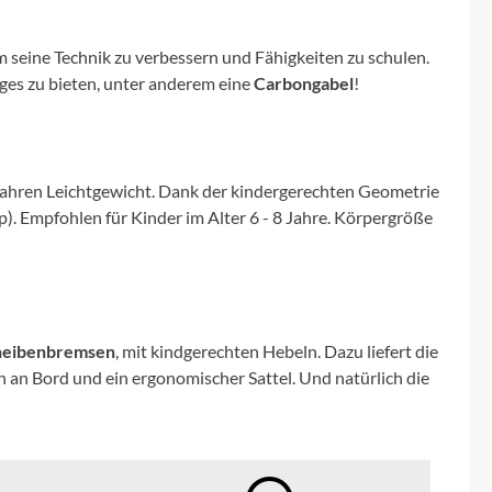
Micro
seine Technik zu verbessern und Fähigkeiten zu schulen.
NC-17
iges zu bieten, unter anderem eine
Carbongabel
!
Pegasus
Powerbar
wahren Leichtgewicht. Dank der kindergerechten Geometrie
p). Empfohlen für Kinder im Alter 6 - 8 Jahre. Körpergröße
Racktime
RIESE & MÜLLER
heibenbremsen
, mit kindgerechten Hebeln. Dazu liefert die
ROTWILD Bikes
uch an Bord und ein ergonomischer Sattel. Und natürlich die
Scott