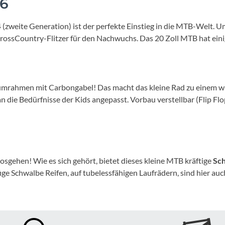
26
Mcfk
eite Generation) ist der perfekte Einstieg in die MTB-Welt. Um 
Mounty
r CrossCountry-Flitzer für den Nachwuchs. Das 20 Zoll MTB hat ein
Park Tool
POC
iniumrahmen mit Carbongabel! Das macht das kleine Rad zu einem 
 die Bedürfnisse der Kids angepasst. Vorbau verstellbar (Flip Flo
PUKY
RFR
losgehen! Wie es sich gehört, bietet dieses kleine MTB kräftige
Sc
RockShox
ffige Schwalbe Reifen, auf tubelessfähigen Laufrädern, sind hier a
Schwalbe