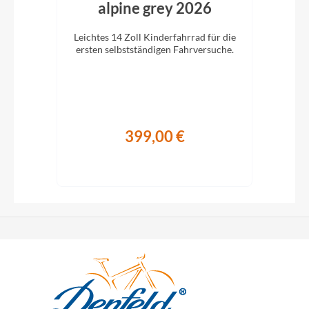
alpine grey 2026
en
Leichtes 14 Zoll Kinderfahrrad für die
Da
s
ersten selbstständigen Fahrversuche.
Felg
hre.
Ei
399,00 €