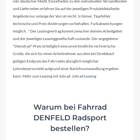
inkl. deutscher MwSt. Einzelheiten zu den individuellen Versandkosten
und Lieferzeiten erfahren Sie auf der jeweiligen Produktdetailseite.
Extras
Angebote nur solange der Vorrat reicht. Irrtümer, Tippfehler,
Lenkerkorb
technische und Preis-Änderungen vorbehalten. Farbabweichungen
möglich. * Der Leasingvertrag kommt zwischen deinem Arbeitgeber
und der jeweiligen Leasinggesellschaft zustande. Der angegebene
Rahmenmaterial
"Dienstrad"-Preis ist lediglich eine unverbindliche rechnerische
Aluminium
Größe, die sich für einen Arbeitnehmer aus dem bei Direktkauf
gültigen Endpreis des Fahrrades abzüglich möglicher
Farbe
Lohnsteuervorteile aufgrund einer Barlohnumwandlung ergeben
kann. Mehr zum Leasing mit Jobrad:
retro green
Jobrad Leasing
Gewicht
Warum bei Fahrrad
7,2kg
DENFELD Radsport
bestellen?
Laufradgröße
12"