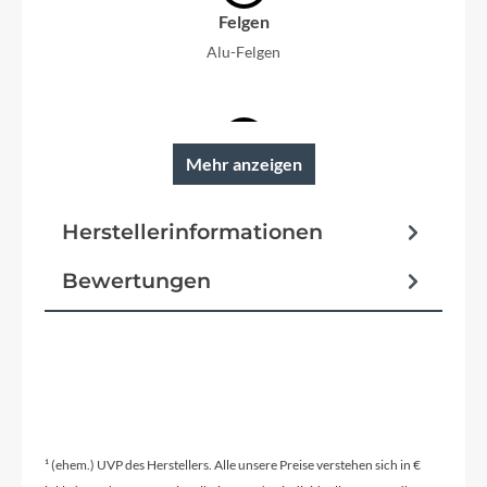
Felgen
Alu-Felgen
Mehr anzeigen
Reifen
Creme farbene 12 x 1,75 Reifen mit guter
Herstellerinformationen
Dämpfungseigenschaft und geringem
Rollwiderstand
Bewertungen
Rahmentyp
Tiefeinstieg
Modelljahr
2026
¹ (ehem.) UVP des Herstellers. Alle unsere Preise verstehen sich in €