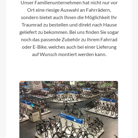
Unser Familienunternehmen hat nicht nur vor
Ort eine riesige Auswahl an Fahrrädern,
sondern bietet auch Ihnen die Möglichkeit Ihr
Bremshebel
Traumrad zu bestellen und direkt nach Hause
Kindgerechter Bremsgriff, verstellbar
geliefert zu bekommen. Bei uns finden Sie sogar
noch das passende Zubehör zu Ihrem Fahrrad
Sattel
oder E-Bike, welches auch bei einer Lieferung
auf Wunsch montiert werden kann.
Speziell entwickelter, komfortabler und sehr
leichter Kindersattel mit integrierter Sattelstütze
mit Anzeige des maximalen Auszuges
Gabel
Unicrown-Gabel