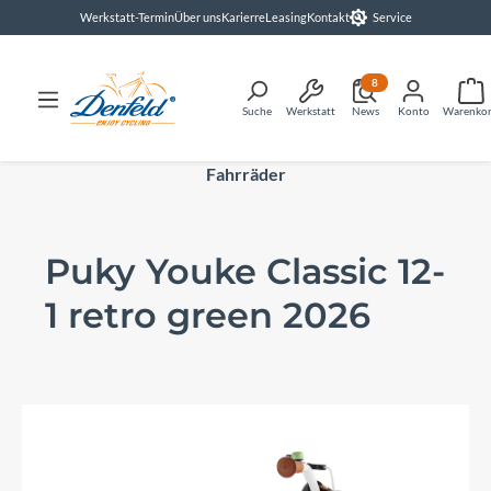
Werkstatt-Termin
Über uns
Karierre
Leasing
Kontakt
Service
alt springen
8
Suche
Werkstatt
News
Konto
Warenko
Fahrräder
Puky Youke Classic 12-
1 retro green 2026