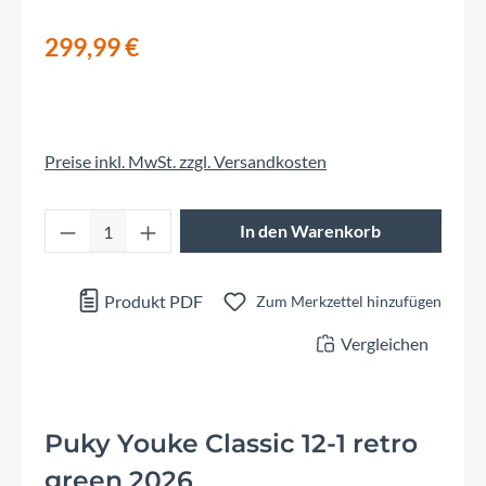
299,99 €
Preise inkl. MwSt. zzgl. Versandkosten
Produkt Anzahl: Gib den gewünschten Wert 
In den Warenkorb
Produkt PDF
Zum Merkzettel hinzufügen
Vergleichen
Puky Youke Classic 12-1 retro
green 2026