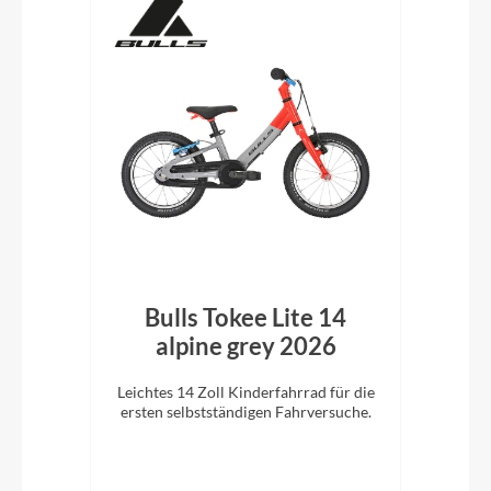
Red
Bulls Tokee Lite 14
alpine grey 2026
en
Leichtes 14 Zoll Kinderfahrrad für die
Da
s
ersten selbstständigen Fahrversuche.
Felg
hre.
Ei