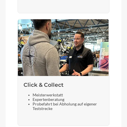
5 kg
Laufradgröße
14"
Steuersatz
CUBE
Sattel
Click & Collect
Cube Kid incl Seatpost
Meisterwerkstatt
Expertenberatung
Probefahrt bei Abholung auf eigener
Gabel
Teststrecke
Aluminium Lite 6061