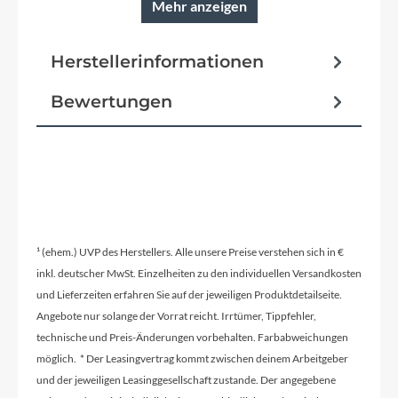
Mehr anzeigen
Reifen
Schwalbe Little Joe 14 x 14
Herstellerinformationen
Pedale
Bewertungen
CUBE PP MTB
Vorbau
CUBE KIDS 450mm, Ø 16mm
¹ (ehem.) UVP des Herstellers. Alle unsere Preise verstehen sich in €
Rahmentyp
inkl. deutscher MwSt. Einzelheiten zu den individuellen Versandkosten
Diamant
und Lieferzeiten erfahren Sie auf der jeweiligen Produktdetailseite.
Angebote nur solange der Vorrat reicht. Irrtümer, Tippfehler,
technische und Preis-Änderungen vorbehalten. Farbabweichungen
Modelljahr
möglich. * Der Leasingvertrag kommt zwischen deinem Arbeitgeber
2026
und der jeweiligen Leasinggesellschaft zustande. Der angegebene