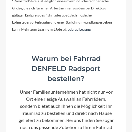
"Dienstrad"-Preis ist lediglich eine unverbindliche rechnerische
Größe, die sich für einen Arbeitnehmer aus dem bei Direktkauf
Hinterrad Nabe
gültigen Endpreis des Fahrrades abzüglich möglicher
KT-5JIR, 15T
Lohnsteuervorteile aufgrund einer Barlohnumwandlung ergeben
kann. Mehr zum Leasing mit Jobrad:
Jobrad Leasing
Sattelklemme
CUBE Varioclose, 318mm
Warum bei Fahrrad
DENFELD Radsport
Griffe
Natural Fit Kids 160
bestellen?
Unser Familienunternehmen hat nicht nur vor
Rahmenmaterial
Ort eine riesige Auswahl an Fahrrädern,
sondern bietet auch Ihnen die Möglichkeit Ihr
Aluminium Lite 6061
Traumrad zu bestellen und direkt nach Hause
geliefert zu bekommen. Bei uns finden Sie sogar
Größen Optionen des Herstellers
noch das passende Zubehör zu Ihrem Fahrrad
14