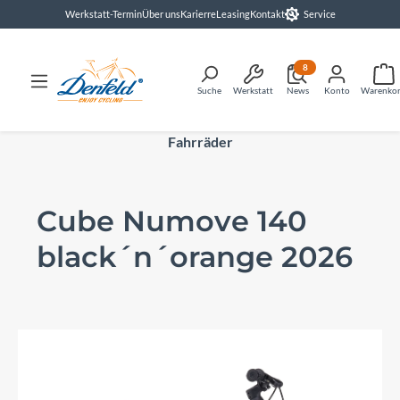
Werkstatt-Termin
Über uns
Karierre
Leasing
Kontakt
Service
alt springen
8
Suche
Werkstatt
News
Konto
Warenko
Fahrräder
Cube Numove 140
black´n´orange 2026