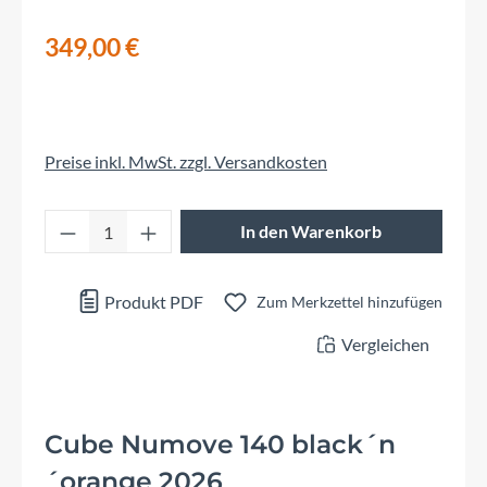
349,00 €
Preise inkl. MwSt. zzgl. Versandkosten
Produkt Anzahl: Gib den gewünschten Wert 
In den Warenkorb
Produkt PDF
Zum Merkzettel hinzufügen
Vergleichen
Cube Numove 140 black´n
´orange 2026