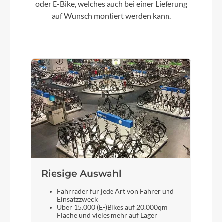
oder E-Bike, welches auch bei einer Lieferung
auf Wunsch montiert werden kann.
Kurbelgarnitur
ACID Numove 30T, 89mm, narrow Q-factor
Farbe
black´n´orange
Kette
KMC HV500
Vorderrad Nabe
Riesige Auswahl
Novatec SL
Fahrräder für jede Art von Fahrer und
Einsatzzweck
Über 15.000 (E-)Bikes auf 20.000qm
Fläche und vieles mehr auf Lager
Gewicht