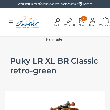
Werkstatt-Termin
Über uns
Karierre
Leasing
Kontakt
Service
alt springen
8
Suche
Werkstatt
News
Konto
Warenko
Fahrräder
Puky LR XL BR Classic
retro-green