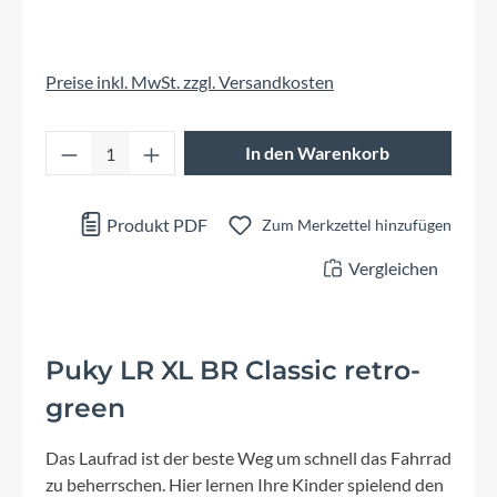
Preise inkl. MwSt. zzgl. Versandkosten
Produkt Anzahl: Gib den gewünschten Wert 
In den Warenkorb
Produkt PDF
Zum Merkzettel hinzufügen
Vergleichen
Puky LR XL BR Classic retro-
green
Das Laufrad ist der beste Weg um schnell das Fahrrad
zu beherrschen. Hier lernen Ihre Kinder spielend den