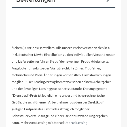
Reifen
Luftbereifte Speichenräder (50-203 bzw. 12,5 x
2.00)
Ständer
¹ (ehem.) UVP des Herstellers. Alle unsere Preise verstehen sich in €
Inklusive
inkl. deutscher MwSt. Einzelheiten zu den individuellen Versandkosten
und Lieferzeiten erfahren Sie auf der jeweiligen Produktdetailseite.
Angebote nur solange der Vorrat reicht. Irrtümer, Tippfehler,
Glocke
technische und Preis-Änderungen vorbehalten. Farbabweichungen
Kindgerechte Drehring-Glocke
möglich. * Der Leasingvertrag kommt zwischen deinem Arbeitgeber
und der jeweiligen Leasinggesellschaft zustande. Der angegebene
"Dienstrad"-Preis ist lediglich eine unverbindliche rechnerische
Rahmentyp
Größe, die sich für einen Arbeitnehmer aus dem bei Direktkauf
Laufrad
gültigen Endpreis des Fahrrades abzüglich möglicher
Lohnsteuervorteile aufgrund einer Barlohnumwandlung ergeben
kann. Mehr zum Leasing mit Jobrad:
Jobrad Leasing
Modelljahr