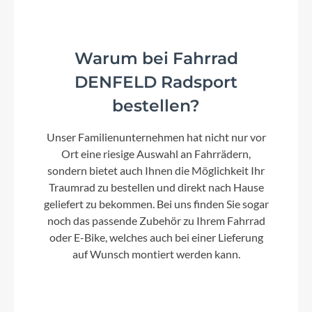
2025
Warum bei Fahrrad
Griffe
Sicherheitslenkergriffe
DENFELD Radsport
bestellen?
Rahmenmaterial
Unser Familienunternehmen hat nicht nur vor
Stahl
Ort eine riesige Auswahl an Fahrrädern,
sondern bietet auch Ihnen die Möglichkeit Ihr
Traumrad zu bestellen und direkt nach Hause
Farbe
geliefert zu bekommen. Bei uns finden Sie sogar
retro-green
noch das passende Zubehör zu Ihrem Fahrrad
oder E-Bike, welches auch bei einer Lieferung
auf Wunsch montiert werden kann.
Bremshebel
Kindgerechter Bremsgriff