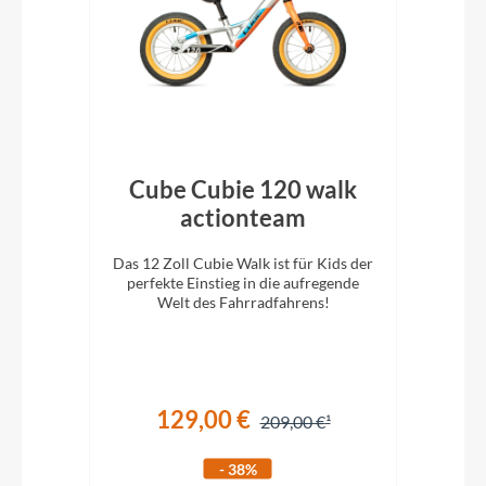
nk
Cube Cubie 120 walk
C
actionteam
n und
Das 12 Zoll Cubie Walk ist für Kids der
Das 
schon
perfekte Einstieg in die aufregende
pe
Welt des Fahrradfahrens!
129,00 €
209,00 €
- 38%