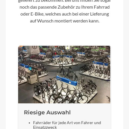
CUBE KIDS 450mm, Ø16mm
noch das passende Zubehör zu Ihrem Fahrrad
oder E-Bike, welches auch bei einer Lieferung
auf Wunsch montiert werden kann.
Farbe
topasblue´n´nebula
Kette
KMC HV500
Gewicht
5,2 kg
Laufradgröße
Riesige Auswahl
14"
Fahrräder für jede Art von Fahrer und
Einsatzzweck