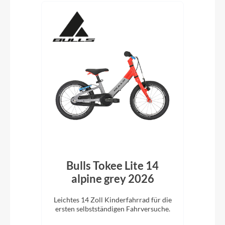
Red
Bulls Tokee Lite 14
alpine grey 2026
en
Leichtes 14 Zoll Kinderfahrrad für die
Da
s
ersten selbstständigen Fahrversuche.
Felg
hre.
Ei