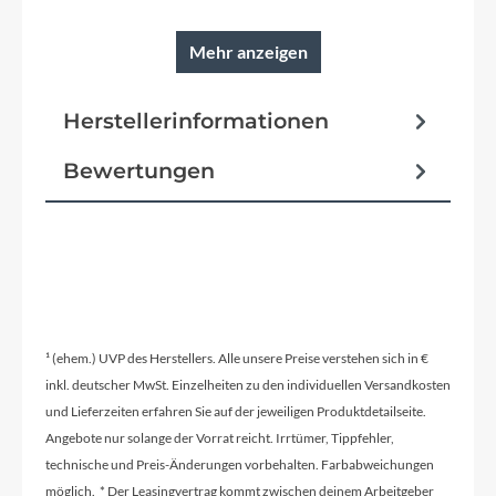
Mehr anzeigen
Rahmen
Herstellerinformationen
Aluminium Lite 6061
Bewertungen
Reifen
Schwalbe Smart Sam, 14 x 1.5
Pedale
¹ (ehem.) UVP des Herstellers. Alle unsere Preise verstehen sich in €
ACID PP Rookie small
inkl. deutscher MwSt. Einzelheiten zu den individuellen Versandkosten
und Lieferzeiten erfahren Sie auf der jeweiligen Produktdetailseite.
Angebote nur solange der Vorrat reicht. Irrtümer, Tippfehler,
Vorbau
technische und Preis-Änderungen vorbehalten. Farbabweichungen
CUBE Aluminium Lite
möglich. * Der Leasingvertrag kommt zwischen deinem Arbeitgeber