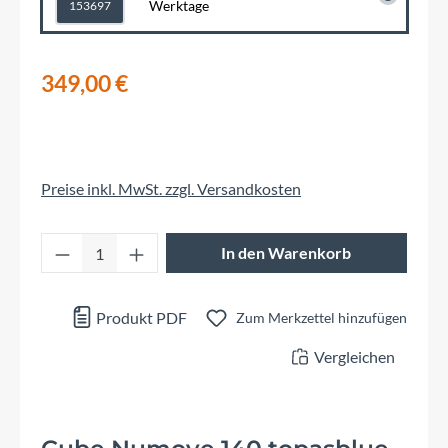
Werktage
153697
349,00 €
Preise inkl. MwSt. zzgl. Versandkosten
Produkt Anzahl: Gib den gewünschten Wert 
In den Warenkorb
Produkt PDF
Zum Merkzettel hinzufügen
Vergleichen