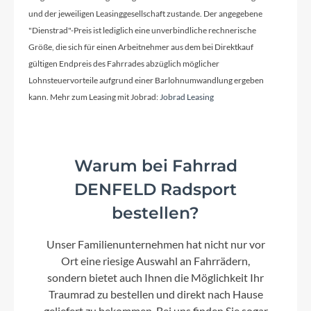
und der jeweiligen Leasinggesellschaft zustande. Der angegebene
"Dienstrad"-Preis ist lediglich eine unverbindliche rechnerische
Modelljahr
Größe, die sich für einen Arbeitnehmer aus dem bei Direktkauf
2026
gültigen Endpreis des Fahrrades abzüglich möglicher
Lohnsteuervorteile aufgrund einer Barlohnumwandlung ergeben
kann. Mehr zum Leasing mit Jobrad:
Jobrad Leasing
Griffe
Natural Fit Kids 16.0
Warum bei Fahrrad
Rahmenmaterial
Aluminium Lite 6061
DENFELD Radsport
bestellen?
Kurbelgarnitur
Unser Familienunternehmen hat nicht nur vor
ACID Numove 25T, 84mm, narrow Q-factor
Ort eine riesige Auswahl an Fahrrädern,
sondern bietet auch Ihnen die Möglichkeit Ihr
Traumrad zu bestellen und direkt nach Hause
Lenker
geliefert zu bekommen. Bei uns finden Sie sogar