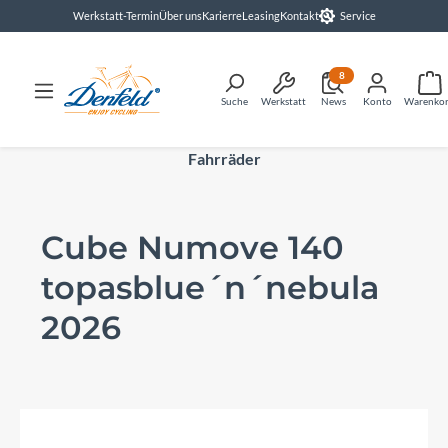
Werkstatt-Termin
Über uns
Karierre
Leasing
Kontakt
Service
alt springen
8
Suche
Werkstatt
News
Konto
Warenko
Fahrräder
Cube Numove 140
topasblue´n´nebula
2026