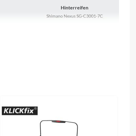
Sigma
Hinterreifen
Shimano Nexus SG-C3001-7C
SQlab
Kurbelgarnitur
Thule
SR Suntour CW17-SCX 38T
Uebler
Kette
VDO
KMC Z-1
Winora
Gepäckträger
MonkeyLoad ready
Zefal
Sattel
Selle Royal Essenza Plus