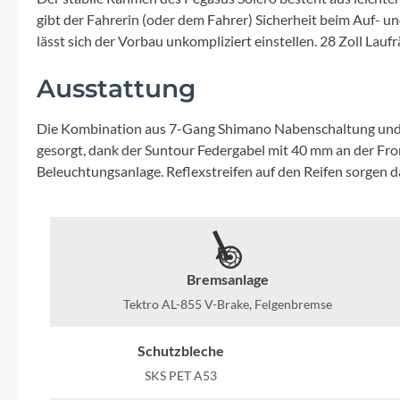
Mavic
gibt der Fahrerin (oder dem Fahrer) Sicherheit beim Auf- und
lässt sich der Vorbau unkompliziert einstellen. 28 Zoll Laufr
MonkeyLink
Ausstattung
Ortlieb
Die Kombination aus 7-Gang Shimano Nabenschaltung und kra
gesorgt, dank der Suntour Federgabel mit 40 mm an der Fr
Pitlock
Beleuchtungsanlage. Reflexstreifen auf den Reifen sorgen
Profile Design
Reich
Bremsanlage
Rixen & Kaul
Tektro AL-855 V-Brake, Felgenbremse
Schutzbleche
S'COOL
SKS PET A53