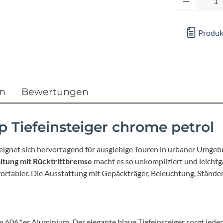
Focus
Ghost
Produk
Gudereit
Hercules
en
Bewertungen
KLICKfix
 Tiefeinsteiger chrome petrol
KTM
 eignet sich hervorragend für ausgiebige Touren in urbaner Umgeb
tung mit Rücktrittbremse
macht es so unkompliziert und leichtg
Lezyne
ortabler. Die Ausstattung mit Gepäckträger, Beleuchtung, Ständer
Lupine
 6061er Aluminium. Der elegante blaue Tiefeinsteiger sorgt jeder