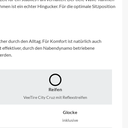
Micro
ahmen ist ein echter Hingucker. Für die optimale Sitzposition
NC-17
Pegasus
er durch den Alltag. Für Komfort ist natürlich auch
mt effektiver, durch den Nabendynamo betriebene
Powerbar
erden.
Racktime
RIESE & MÜLLER
Reifen
ROTWILD Bikes
VeeTire City Cruz mit Reflexstreifen
Glocke
Scott
inklusive