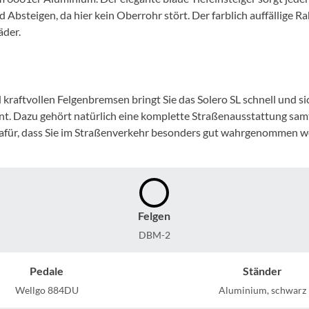
Mcfk
 Absteigen, da hier kein Oberrohr stört. Der farblich auffällige R
äder.
Mounty
Park Tool
ftvollen Felgenbremsen bringt Sie das Solero SL schnell und sich
ont. Dazu gehört natürlich eine komplette Straßenausstattung sa
POC
 dafür, dass Sie im Straßenverkehr besonders gut wahrgenommen w
PUKY
RFR
Felgen
RockShox
DBM-2
Pedale
Ständer
Schwalbe
Wellgo 884DU
Aluminium, schwarz