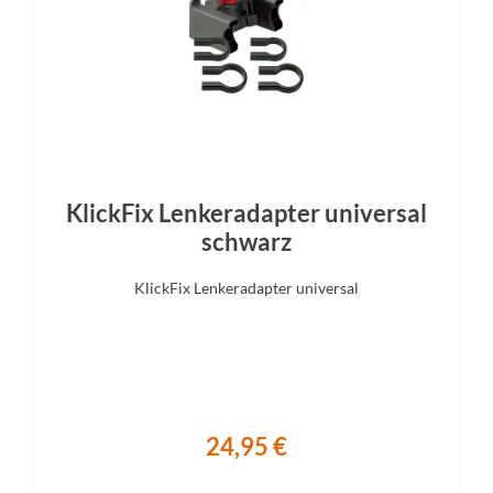
Shimano DH-C3000-1N
Aluminium, 10 mm Offs
KlickFix Lenkeradapter universal
schwarz
KlickFix Lenkeradapter universal
24,95 €