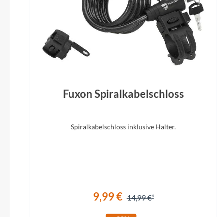
SR Suntour CR-8V-P, 40 mm
Fuxon Spiralkabelschloss
Spiralkabelschloss inklusive Halter.
9,99 €
14,99 €