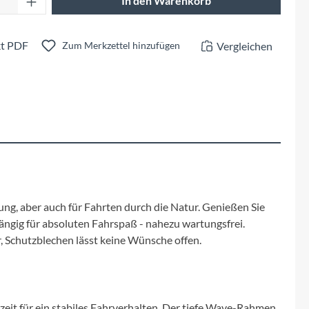
In den Warenkorb
Fuxon
Giro
t PDF
Vergleichen
Zum Merkzettel hinzufügen
Haibike
i:SY
Knog
Kärcher
ung, aber auch für Fahrten durch die Natur. Genießen Sie
ängig für absoluten Fahrspaß - nahezu wartungsfrei.
Litemove
, Schutzblechen lässt keine Wünsche offen.
Mammut
zeit für ein stabiles Fahrverhalten. Der tiefe Wave-Rahmen