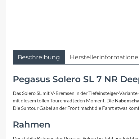
Flyer
Garmin
Gore
Hebie
Beschreibung
Herstellerinformation
Kettler Alu Rad
Pegasus Solero SL 7 NR Deep
Koga
Das Solero SL mit V-Bremsen in der Tiefeinsteiger-Variante
mit diesem tollen Tourenrad jeden Moment. Die
Nabenschal
Lapierre
Die Suntour Gabel an der Front macht die Fahrt etwas komf
Rahmen
Lizard Skins
Der stabile Rahmen des Pegasus Solero besteht aus leichtem