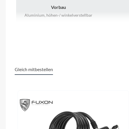
SHIMANO
Vorbau
Aluminium, höhen-/ winkelverstellbar
SKS
Griffe
SRAM
PEGASUS
Shima
Nab
Tip Top
Kassette
Unleazhed
Shimano SM-7C25 18T
Gleich mitbestellen
Voxom
Rücklicht
Produktgalerie überspringen
Fuxon R-121, LED mit Standlicht
Fuxon F
Woom
Schalthebel
Zipp
Shimano Nexus SL-C3000-7 Revo Shifter
Gabel