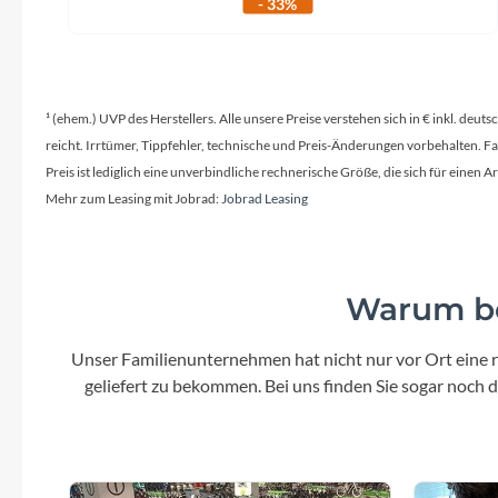
- 33%
¹ (ehem.) UVP des Herstellers. Alle unsere Preise verstehen sich in € inkl. deu
reicht. Irrtümer, Tippfehler, technische und Preis-Änderungen vorbehalten. 
Preis ist lediglich eine unverbindliche rechnerische Größe, die sich für ein
Mehr zum Leasing mit Jobrad:
Jobrad Leasing
Warum be
Unser Familienunternehmen hat nicht nur vor Ort eine r
geliefert zu bekommen. Bei uns finden Sie sogar noch