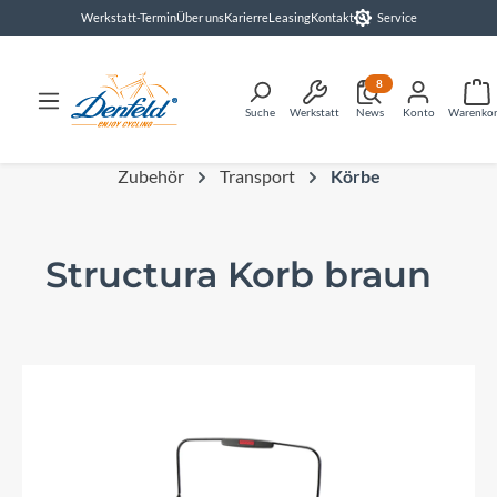
Werkstatt-Termin
Über uns
Karierre
Leasing
Kontakt
Service
alt springen
8
Suche
Werkstatt
News
Konto
Warenko
Zubehör
Transport
Körbe
Structura Korb braun