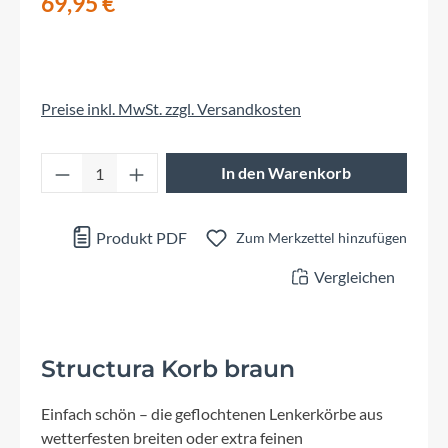
69,95 €
Preise inkl. MwSt. zzgl. Versandkosten
Produkt Anzahl: Gib den gewünschten Wert 
In den Warenkorb
Produkt PDF
Zum Merkzettel hinzufügen
Vergleichen
Structura Korb braun
Einfach schön – die geflochtenen Lenkerkörbe aus
wetterfesten breiten oder extra feinen