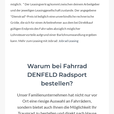
möglich. * Der Leasingvertrag kommt zwischen deinem Arbeitgeber
und der jeweiligen Leasinggesellschaft zustande. Der angegebene
"Dienstrad"-Preis ist lediglich eine unverbindliche rechnerische
Größe, die sich für einen Arbeitnehmer aus dem bei Direktkauf
gültigen Endpreis des Fahrrades abzüglich möglicher
Lohnsteuervorteile aufgrund einer Barlohnumwandlung ergeben
kann. Mehr zum Leasing mit Jobrad:
Jobrad Leasing
Warum bei Fahrrad
DENFELD Radsport
bestellen?
Unser Familienunternehmen hat nicht nur vor
Ort eine riesige Auswahl an Fahrrädern,
sondern bietet auch Ihnen die Möglichkeit Ihr
Traumrad zu bestellen und direkt nach Hause