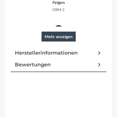
Felgen
DBM-2
Mehr anzeigen
Reifen
VeeTire City Cruz mit Reflexstreifen
Herstellerinformationen
Schutzbleche
Bewertungen
SKS PET A53
Pedale
Wellgo 884DU
Produktgalerie überspringen
Ständer