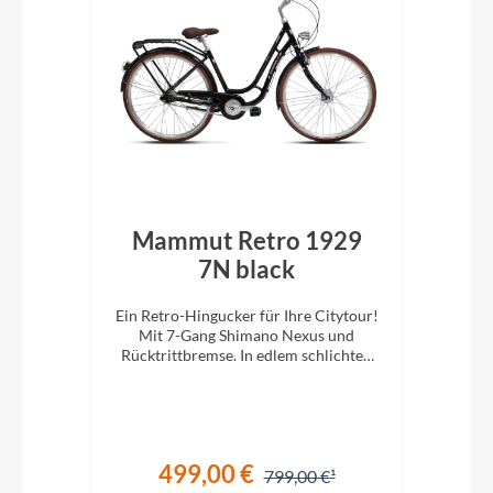
 RT
Mammut Retro 1929
M
7N black
z
it 8-
Ein Retro-Hingucker für Ihre Citytour!
Ein 
 mit
Mit 7-Gang Shimano Nexus und
M
 mehr
Rücktrittbremse. In edlem schlichten
Rüc
Schwarz.
499,00 €
799,00 €