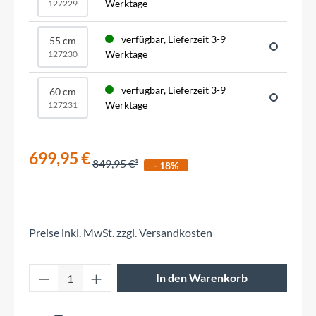
Werktage
127229
verfügbar, Lieferzeit 3-9
55 cm
Werktage
127230
verfügbar, Lieferzeit 3-9
60 cm
Werktage
127231
699,95 €
849,95 €
- 18%
Preise inkl. MwSt. zzgl. Versandkosten
Produkt Anzahl: Gib den gewünschten Wert 
In den Warenkorb