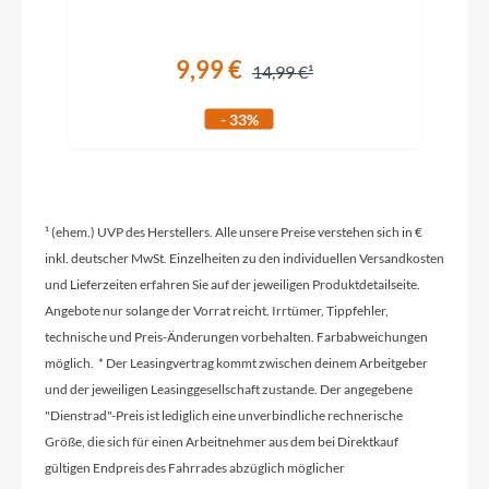
Hinterreifen
Shimano Nexus SG-C3001-7C
9,99 €
14,99 €
Griffe
- 33%
PEGASUS
Schaltwerk
¹ (ehem.) UVP des Herstellers. Alle unsere Preise verstehen sich in €
Shimano Nexus SG-C3001, 7 Gang
inkl. deutscher MwSt. Einzelheiten zu den individuellen Versandkosten
Nabenschaltung mit Rücktritt
und Lieferzeiten erfahren Sie auf der jeweiligen Produktdetailseite.
Angebote nur solange der Vorrat reicht. Irrtümer, Tippfehler,
technische und Preis-Änderungen vorbehalten. Farbabweichungen
Rahmenmaterial
möglich. * Der Leasingvertrag kommt zwischen deinem Arbeitgeber
Aluminium 6061
und der jeweiligen Leasinggesellschaft zustande. Der angegebene
"Dienstrad"-Preis ist lediglich eine unverbindliche rechnerische
Größe, die sich für einen Arbeitnehmer aus dem bei Direktkauf
Kurbelgarnitur
gültigen Endpreis des Fahrrades abzüglich möglicher
SR Suntour CW17-SCX 38T