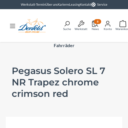
Werkstatt-Termin
Über uns
Karierre
Leasing
Kontakt
Service
alt springen
8
Suche
Werkstatt
News
Konto
Warenko
Fahrräder
Pegasus Solero SL 7
NR Trapez chrome
crimson red