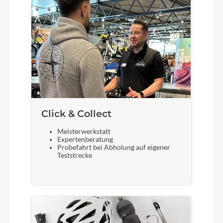
Bremshebel
Tektro
Steuersatz
semi-integrated
Sattel
Click & Collect
Selle Royal Essenza Plus
Meisterwerkstatt
Expertenberatung
Gabel
Probefahrt bei Abholung auf eigener
Teststrecke
SR Suntour CR-8V-P, 40 mm
Vorderreifen
Shimano DH-C3000-1N