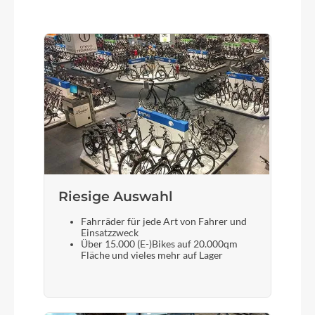
Fuxon R-121, LED mit Standlicht
Scheinwerfer
Fuxon FS-50, 50 Lux LED mit Schalter
Laufradgröße
28"
Riesige Auswahl
Gepäckträger
MonkeyLoad ready
Fahrräder für jede Art von Fahrer und
Einsatzzweck
Über 15.000 (E-)Bikes auf 20.000qm
Schalthebel
Fläche und vieles mehr auf Lager
Shimano Nexus SL-C3000-7 Revo Shifter