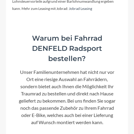
Lohnsteuervorteile aufgrund einer Barlohnumwandlung ergeben
kann. Mehr zum Leasing mit Jobrad:
Jobrad Leasing
Kassette
Shimano SM-7C25 18T
Warum bei Fahrrad
Lenker
DENFELD Radsport
Aluminium
bestellen?
Unser Familienunternehmen hat nicht nur vor
Farbe
Ort eine riesige Auswahl an Fahrrädern,
chrome crimson red
sondern bietet auch Ihnen die Möglichkeit Ihr
Traumrad zu bestellen und direkt nach Hause
geliefert zu bekommen. Bei uns finden Sie sogar
Kette
noch das passende Zubehör zu Ihrem Fahrrad
KMC Z-1
oder E-Bike, welches auch bei einer Lieferung
auf Wunsch montiert werden kann.
Rücklicht