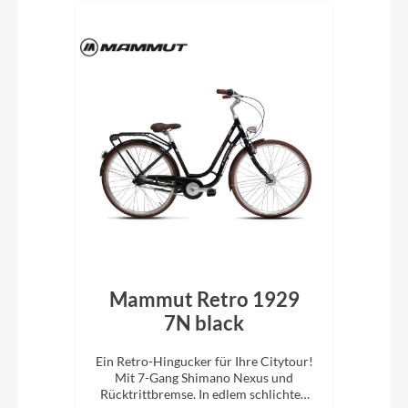
 RT
Mammut Retro 1929
M
7N black
z
it 8-
Ein Retro-Hingucker für Ihre Citytour!
Ein 
 mit
Mit 7-Gang Shimano Nexus und
M
 mehr
Rücktrittbremse. In edlem schlichten
Rüc