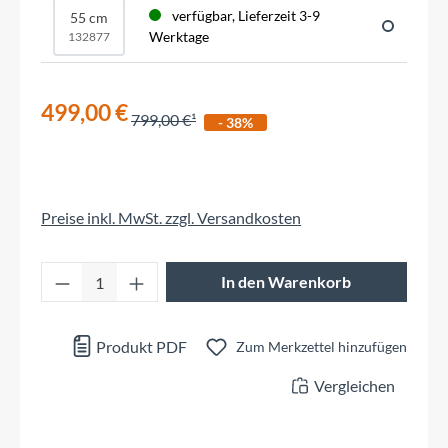
verfügbar, Lieferzeit 3-9
55 cm
Werktage
132877
499,00 €
799,00 €
- 38%
Preise inkl. MwSt. zzgl. Versandkosten
Produkt Anzahl: Gib den gewünschten Wert 
In den Warenkorb
Produkt PDF
Zum Merkzettel hinzufügen
Vergleichen