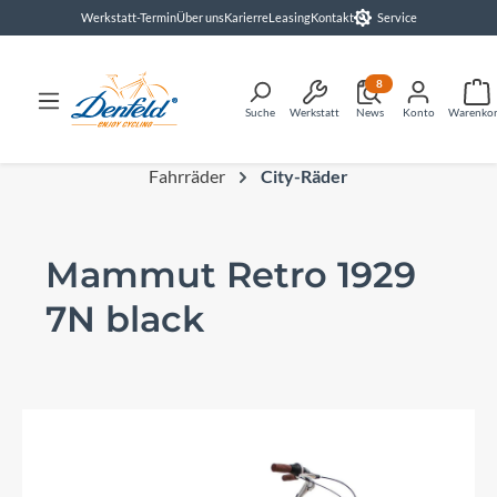
Werkstatt-Termin
Über uns
Karierre
Leasing
Kontakt
Service
alt springen
8
Suche
Werkstatt
News
Konto
Warenko
Fahrräder
City-Räder
Mammut Retro 1929
7N black