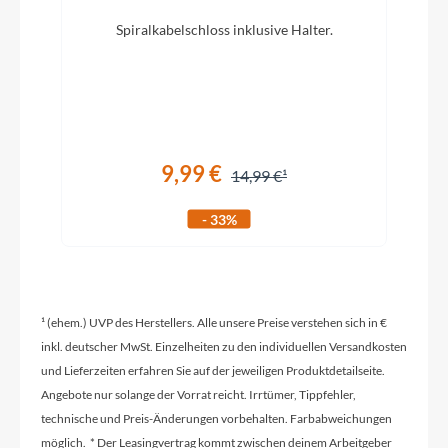
Modelljahr
Spiralkabelschloss inklusive Halter.
2024
Hinterrad Nabe
Shimano Nexus 7-Gang Rücktrittnabe
9,99 €
14,99 €
Schaltwerk
- 33%
Shimano Nexus 7-Gang Rücktritt
Rahmenmaterial
¹ (ehem.) UVP des Herstellers. Alle unsere Preise verstehen sich in €
Aluminium
inkl. deutscher MwSt. Einzelheiten zu den individuellen Versandkosten
und Lieferzeiten erfahren Sie auf der jeweiligen Produktdetailseite.
Angebote nur solange der Vorrat reicht. Irrtümer, Tippfehler,
Lenker
technische und Preis-Änderungen vorbehalten. Farbabweichungen
Trekking Lenker
möglich. * Der Leasingvertrag kommt zwischen deinem Arbeitgeber