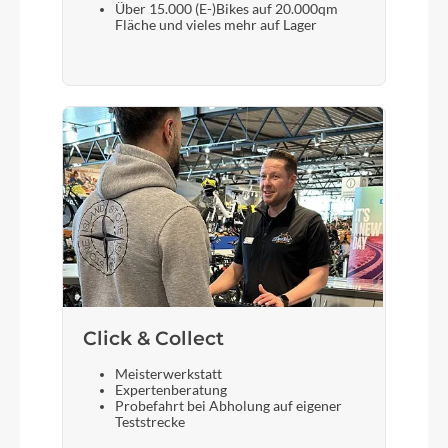
Gabel
Über 15.000 (E-)Bikes auf 20.000qm
Fläche und vieles mehr auf Lager
Unicrown Gabel
Sattelstütze
Aluminium Kerze
Click & Collect
Meisterwerkstatt
Expertenberatung
Probefahrt bei Abholung auf eigener
Teststrecke