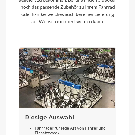
28 Zoll
noch das passende Zubehör zu Ihrem Fahrrad
oder E-Bike, welches auch bei einer Lieferung
Gepäckträger
auf Wunsch montiert werden kann.
Aluminium
Schalthebel
Shimano Drehgriffschalter
Bremshebel
Aluminium Bremshebel
Sattel
Riesige Auswahl
Selle Royal-Sattel
Fahrräder für jede Art von Fahrer und
Einsatzzweck