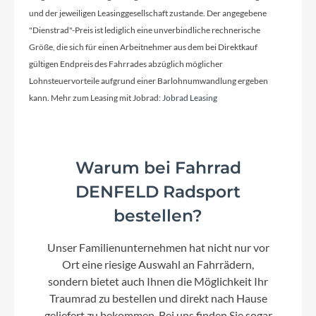
und der jeweiligen Leasinggesellschaft zustande. Der angegebene
"Dienstrad"-Preis ist lediglich eine unverbindliche rechnerische
Farbe
Größe, die sich für einen Arbeitnehmer aus dem bei Direktkauf
black
gültigen Endpreis des Fahrrades abzüglich möglicher
Lohnsteuervorteile aufgrund einer Barlohnumwandlung ergeben
Rücklicht
kann. Mehr zum Leasing mit Jobrad:
Jobrad Leasing
LED Rücklicht
Warum bei Fahrrad
Vorderrad Nabe
DENFELD Radsport
Shimano Nabendynamo
bestellen?
Scheinwerfer
Unser Familienunternehmen hat nicht nur vor
LED-Scheinwerfer
Ort eine riesige Auswahl an Fahrrädern,
sondern bietet auch Ihnen die Möglichkeit Ihr
Traumrad zu bestellen und direkt nach Hause
Laufradgröße
geliefert zu bekommen. Bei uns finden Sie sogar