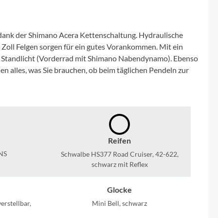
Micro
NC-17
 dank der Shimano Acera Kettenschaltung. Hydraulische
Zoll Felgen sorgen für ein gutes Vorankommen. Mit ein
Pegasus
it Standlicht (Vorderrad mit Shimano Nabendynamo). Ebenso
en alles, was Sie brauchen, ob beim täglichen Pendeln zur
Powerbar
Racktime
RIESE & MÜLLER
Reifen
NS
Schwalbe HS377 Road Cruiser, 42-622,
ROTWILD Bikes
schwarz mit Reflex
Glocke
Scott
rstellbar,
Mini Bell, schwarz