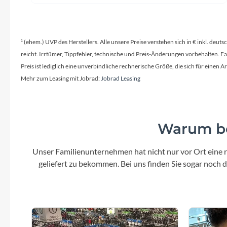
¹ (ehem.) UVP des Herstellers. Alle unsere Preise verstehen sich in € inkl. deu
reicht. Irrtümer, Tippfehler, technische und Preis-Änderungen vorbehalten. 
Preis ist lediglich eine unverbindliche rechnerische Größe, die sich für ein
Mehr zum Leasing mit Jobrad:
Jobrad Leasing
Warum be
Unser Familienunternehmen hat nicht nur vor Ort eine r
geliefert zu bekommen. Bei uns finden Sie sogar noch