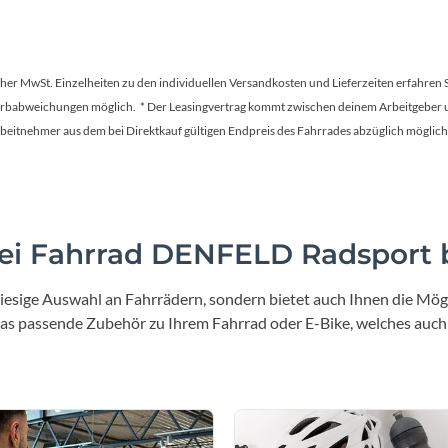
tscher MwSt. Einzelheiten zu den individuellen Versandkosten und Lieferzeiten erfahren 
Farbabweichungen möglich. * Der Leasingvertrag kommt zwischen deinem Arbeitgeber un
en Arbeitnehmer aus dem bei Direktkauf gültigen Endpreis des Fahrrades abzüglich mög
i Fahrrad DENFELD Radsport b
iesige Auswahl an Fahrrädern, sondern bietet auch Ihnen die Mögl
 das passende Zubehör zu Ihrem Fahrrad oder E-Bike, welches auch