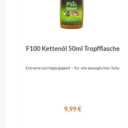
Laufradgröße
28"
2-Bein, U
Steuersatz
Ahead 1 1/8" IT
Selle
F100 Kettenöl 50ml Tropfflasche
Extreme Leichtgängigkeit – für alle beweglichen Teile.
9,99 €