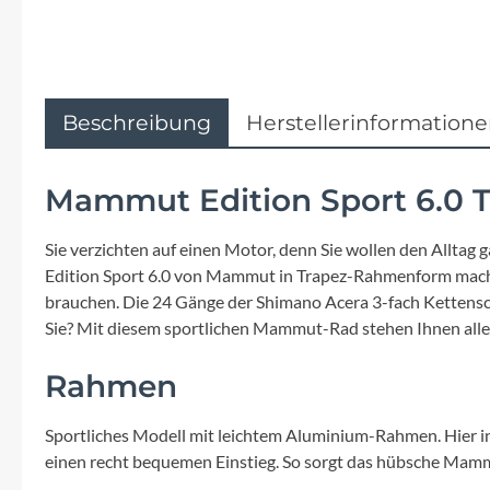
Flyer
Garmin
Beschreibung
Herstellerinformation
Gore
Hebie
Mammut Edition Sport 6.0 T
Kettler Alu Rad
Sie verzichten auf einen Motor, denn Sie wollen den Alltag
Edition Sport 6.0 von Mammut in Trapez-Rahmenform machen 
brauchen. Die 24 Gänge der Shimano Acera 3-fach Kettenscha
Koga
Sie? Mit diesem sportlichen Mammut-Rad stehen Ihnen alle
Lapierre
Rahmen
Lizard Skins
Sportliches Modell mit leichtem Aluminium-Rahmen. Hier i
einen recht bequemen Einstieg. So sorgt das hübsche Mammut