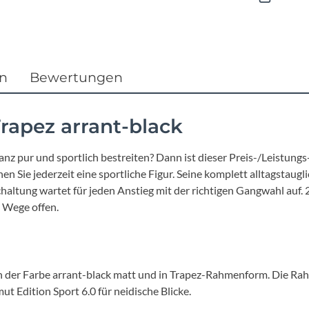
Focus
Ghost
en
Bewertungen
Gudereit
Hercules
rapez arrant-black
KLICKfix
 ganz pur und sportlich bestreiten? Dann ist dieser Preis-/Leist
Sie jederzeit eine sportliche Figur. Seine komplett alltagstaugl
ltung wartet für jeden Anstieg mit der richtigen Gangwahl auf. 2
KTM
 Wege offen.
Lezyne
Lupine
n der Farbe arrant-black matt und in Trapez-Rahmenform. Die Rah
 Edition Sport 6.0 für neidische Blicke.