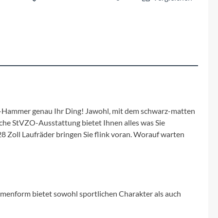
Fuxon
Giro
Haibike
i:SY
Knog
ungs-Hammer genau Ihr Ding! Jawohl, mit dem schwarz-matten
iche StVZO-Ausstattung bietet Ihnen alles was Sie
8 Zoll Laufräder bringen Sie flink voran. Worauf warten
Kärcher
Litemove
Mammut
menform bietet sowohl sportlichen Charakter als auch