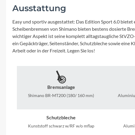
Mavic
Ausstattung
MonkeyLink
Easy und sportiv ausgestattet: Das Edition Sport 6.0 biet
Scheibenbremsen von Shimano bieten bestens dosierte Brems
Ortlieb
wichtiger Aspekt ist seine komplett alltagstaugliche StV
ein Gepäckträger, Seitenständer, Schutzbleche sowie eine K
Arbeit oder in der Freizeit. Legen Sie los!
Pitlock
Profile Design
Reich
Bremsanlage
Shimano BR-MT200 (180/ 160 mm)
Aluminiu
Rixen & Kaul
Schutzbleche
S'COOL
Kunststoff schwarz w/RF w/o mflap
Alumi