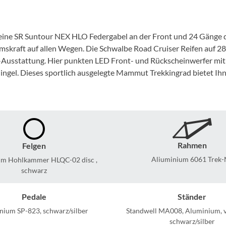
Mcfk
Mounty
et eine SR Suntour NEX HLO Federgabel an der Front und 24 Gänge
kraft auf allen Wegen. Die Schwalbe Road Cruiser Reifen auf 28 
Park Tool
ZO-Ausstattung. Hier punkten LED Front- und Rückscheinwerfer m
lingel. Dieses sportlich ausgelegte Mammut Trekkingrad bietet Ihn
POC
PUKY
RFR
Rahmen
Felgen
Aliuminium 6061 Trek-
m Hohlkammer HLQC-02 disc ,
RockShox
schwarz
Pedale
Ständer
Schwalbe
nium SP-823, schwarz/silber
Standwell MA008, Aluminium, ve
schwarz/silber