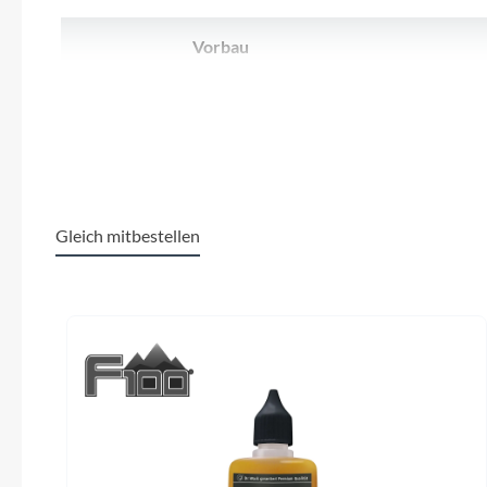
SHIMANO
Vorbau
SKS
Aluminium 31,8mm Ahead TDSC269-
8FOV Adj , Ext 90mmfuer
RH45/48/50/53,Ext 110mm 58,61
SRAM
Sattelklemme
Tip Top
Aluminium schwarz QR 31,8
Herr
Gleich mitbestellen
Unleazhed
Kassette
Produktgalerie überspringen
Voxom
Cassette CSHG200-8 11-32Z,schwarz
MTB A
Woom
Rücklicht
Zipp
AXA Blueline Rcklicht
Shima