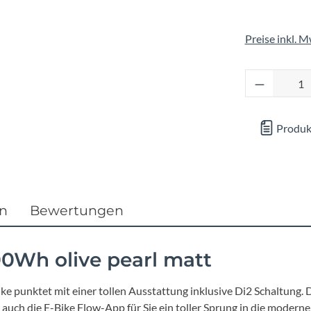
Focus
Preise inkl. 
Ghost
Produkt 
Gudereit
Hercules
Produk
KLICKfix
KTM
en
Bewertungen
Lezyne
0Wh olive pearl matt
Lupine
ke punktet mit einer tollen Ausstattung inklusive Di2 Schaltung.
auch die E-Bike Flow-App für Sie ein toller Sprung in die moderne