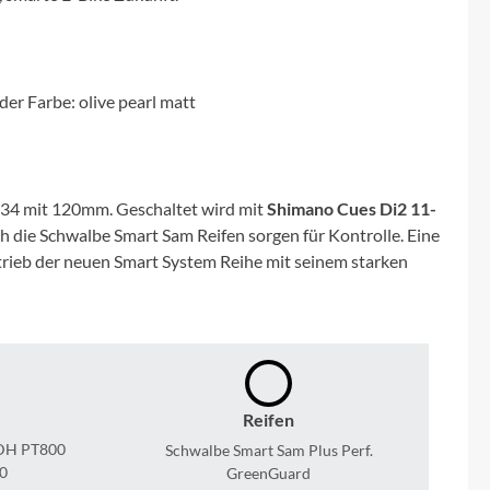
Micro
NC-17
r Farbe: olive pearl matt
Pegasus
Powerbar
R 34 mit 120mm. Geschaltet wird mit
Shimano Cues Di2 11-
h die Schwalbe Smart Sam Reifen sorgen für Kontrolle. Eine
Racktime
trieb der neuen Smart System Reihe mit seinem starken
RIESE & MÜLLER
ROTWILD Bikes
Reifen
Scott
UDH PT800
Schwalbe Smart Sam Plus Perf.
0
GreenGuard