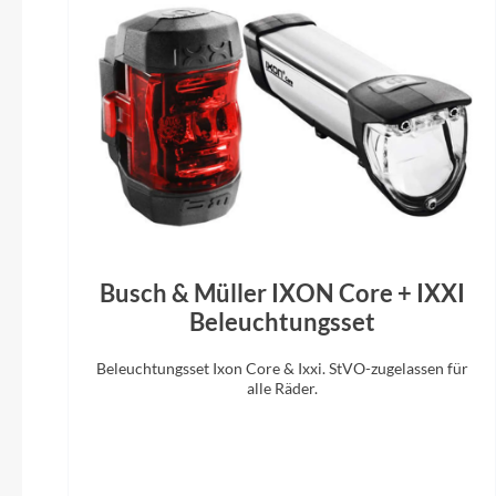
Schalthebel
Shimano Di2 EN605 wireless
Gabel
Suntour XCR 34 air 29" LOR 120mm
Bosch LE
15x110 taper
Busch & Müller IXON Core + IXXI
Beleuchtungsset
Beleuchtungsset Ixon Core & Ixxi. StVO-zugelassen für
alle Räder.