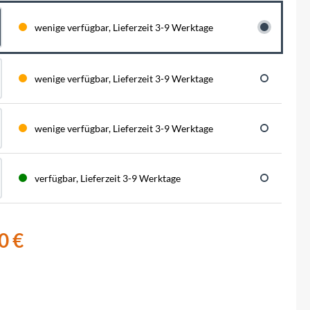
BySchulz
schnell...
schauen auf eine lange ...
haben wir für diese Notfälle eine riesen
Menge der wichtigsten Fahrrad-Ersatzteile
wenige verfügbar, Lieferzeit 3-9 Werktage
direkt auf Lager. Sowohl für Rennräder,
Contec
Mountainbikes, Trekking-Räder oder...
Crane Bell
wenige verfügbar, Lieferzeit 3-9 Werktage
Deuter
wenige verfügbar, Lieferzeit 3-9 Werktage
Dynamic
verfügbar, Lieferzeit 3-9 Werktage
Ergon
F100
0 €
Finish Line