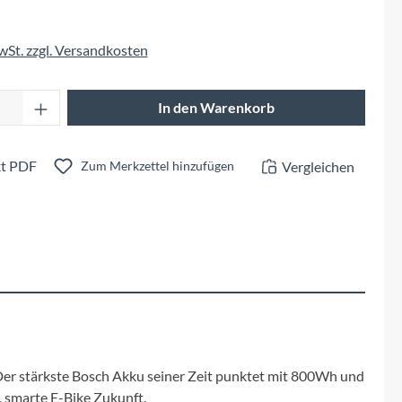
Fuxon
MwSt. zzgl. Versandkosten
Giro
Anzahl: Gib den gewünschten Wert ein oder 
Haibike
In den Warenkorb
i:SY
t PDF
Vergleichen
Zum Merkzettel hinzufügen
Knog
Kärcher
Litemove
Mammut
 Der stärkste Bosch Akku seiner Zeit punktet mit 800Wh und
, smarte E-Bike Zukunft.