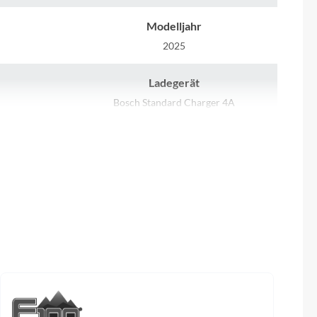
Sigma
Modelljahr
SQlab
2025
Thule
Ladegerät
Bosch Standard Charger 4A
Uebler
Kassette
m Q8
Shimano LG400-11 / 11-50
VDO
Kette
Winora
 (Smart
KMC e11 Sport EPT e-bike
Zefal
Laufradgröße
0
29 Zoll