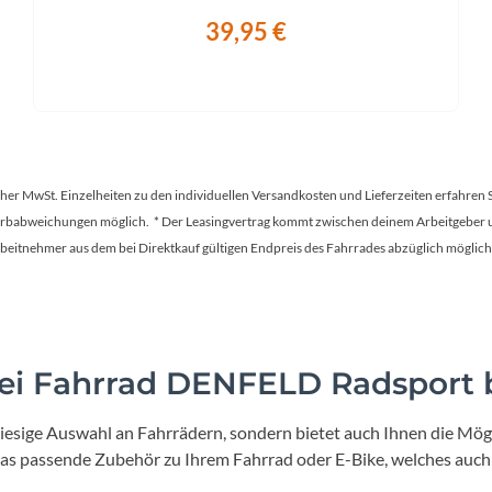
39,95 €
tscher MwSt. Einzelheiten zu den individuellen Versandkosten und Lieferzeiten erfahren 
Farbabweichungen möglich. * Der Leasingvertrag kommt zwischen deinem Arbeitgeber un
en Arbeitnehmer aus dem bei Direktkauf gültigen Endpreis des Fahrrades abzüglich mög
i Fahrrad DENFELD Radsport b
iesige Auswahl an Fahrrädern, sondern bietet auch Ihnen die Mögl
 das passende Zubehör zu Ihrem Fahrrad oder E-Bike, welches auch