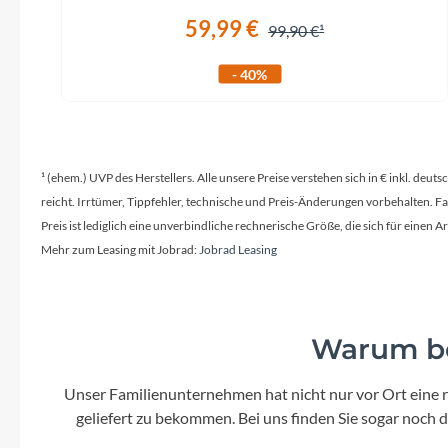
59,99 €
99,90 €
- 40%
¹ (ehem.) UVP des Herstellers. Alle unsere Preise verstehen sich in € inkl. deu
reicht. Irrtümer, Tippfehler, technische und Preis-Änderungen vorbehalten. 
Preis ist lediglich eine unverbindliche rechnerische Größe, die sich für ein
Mehr zum Leasing mit Jobrad:
Jobrad Leasing
Warum be
Unser Familienunternehmen hat nicht nur vor Ort eine r
geliefert zu bekommen. Bei uns finden Sie sogar noch