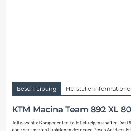
Flyer
Garmin
Gore
Hebie
Kettler Alu Rad
Koga
Beschreibung
Herstellerinformation
Lapierre
KTM Macina Team 892 XL 80
Lizard Skins
Toll gewählte Komponenten, tolle Fahreigenschaften Das Bi
dank der smarten Funktionen des neuen Bosch Antriebs, ist 