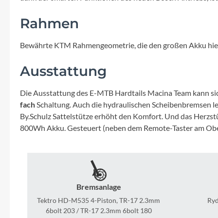
Mavic
Rahmen
MonkeyLink
Bewährte KTM Rahmengeometrie, die den großen Akku hier s
Ortlieb
Ausstattung
Pitlock
Die Ausstattung des E-MTB Hardtails Macina Team kann sich
fach
Schaltung. Auch die hydraulischen Scheibenbremsen lei
Profile Design
By.Schulz Sattelstütze erhöht den Komfort. Und das Herzst
800Wh Akku. Gesteuert (neben dem Remote-Taster am Oberr
Reich
Rixen & Kaul
Bremsanlage
S'COOL
Tektro HD-M535 4-Piston, TR-17 2.3mm
Ry
6bolt 203 / TR-17 2.3mm 6bolt 180