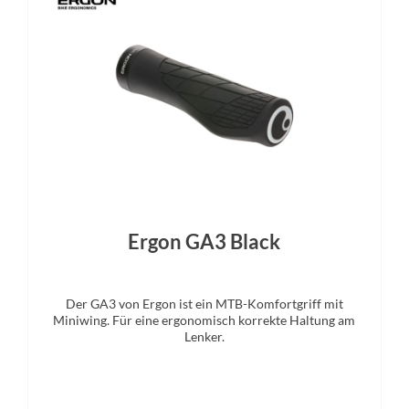
Bremshebel
Steuersatz
Tektro
Acros AICR internal 1.1/8"-1.5" 
Display
Sattelstütze
D remote / Bosch Kiox 500 TFT
by.Schulz G.2 ST suspension 
Display
Ergon GA3 Black
Der GA3 von Ergon ist ein MTB-Komfortgriff mit
Miniwing. Für eine ergonomisch korrekte Haltung am
Lenker.