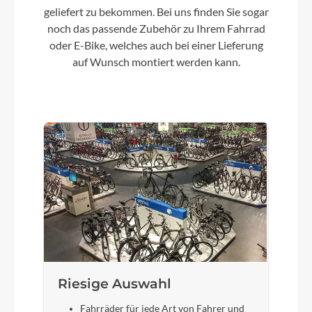
geliefert zu bekommen. Bei uns finden Sie sogar
noch das passende Zubehör zu Ihrem Fahrrad
oder E-Bike, welches auch bei einer Lieferung
Kassette
auf Wunsch montiert werden kann.
Shimano LG400-10 / 11-43
Lenker
KTM Line rizer20 640mm
Farbe
Black Matt (Grey+Green)
Motor
Bosch Performance Line CX (Smart System)
25/85 Nm
Riesige Auswahl
Fahrräder für jede Art von Fahrer und