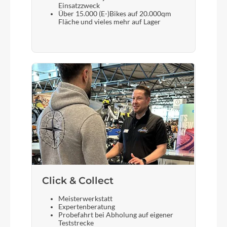
Einsatzzweck
Kette
Über 15.000 (E-)Bikes auf 20.000qm
Fläche und vieles mehr auf Lager
Shimano LG500
Rücklicht
Fuxon R-20EB LED
Vorderrad Nabe
Shimano Deore M6000 CL 32H 100-5QR
Gewicht
26,9 kg
Click & Collect
Meisterwerkstatt
Scheinwerfer
Expertenberatung
Probefahrt bei Abholung auf eigener
Fuxon FF 100 EB LED 100Lux
Teststrecke