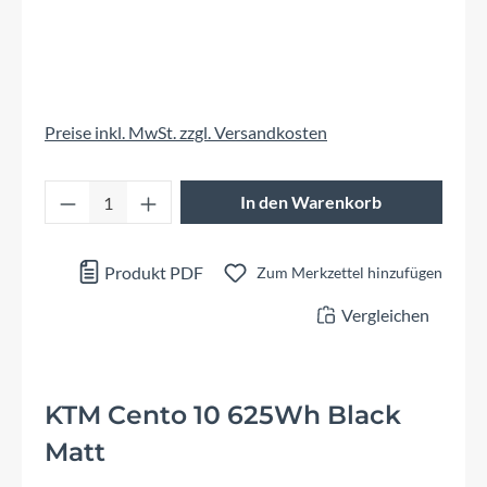
Preise inkl. MwSt. zzgl. Versandkosten
Produkt Anzahl: Gib den gewünschten Wert 
In den Warenkorb
Produkt PDF
Zum Merkzettel hinzufügen
Vergleichen
KTM Cento 10 625Wh Black
Matt