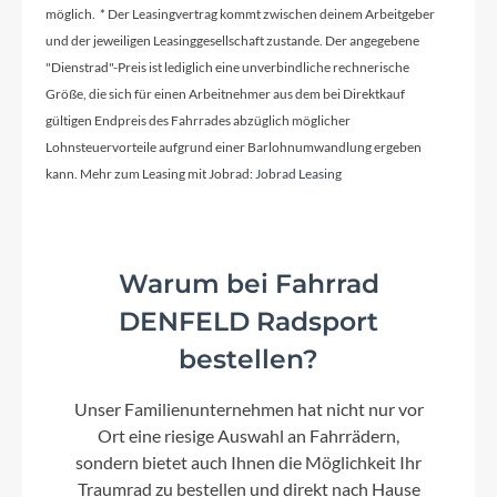
möglich. * Der Leasingvertrag kommt zwischen deinem Arbeitgeber
und der jeweiligen Leasinggesellschaft zustande. Der angegebene
Griffe
"Dienstrad"-Preis ist lediglich eine unverbindliche rechnerische
Ergon GP30 SD with Barend
Größe, die sich für einen Arbeitnehmer aus dem bei Direktkauf
gültigen Endpreis des Fahrrades abzüglich möglicher
Lohnsteuervorteile aufgrund einer Barlohnumwandlung ergeben
Ladegerät
kann. Mehr zum Leasing mit Jobrad:
Jobrad Leasing
Bosch Standard Charger 4A Smart System
Schaltwerk
Warum bei Fahrrad
Shimano Deore M5130-10 LG shadow+
DENFELD Radsport
bestellen?
Rahmenmaterial
Aluminium
Unser Familienunternehmen hat nicht nur vor
Ort eine riesige Auswahl an Fahrrädern,
sondern bietet auch Ihnen die Möglichkeit Ihr
Kurbelgarnitur
Traumrad zu bestellen und direkt nach Hause
KTM E-Comp ISIS 170mm Q16