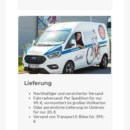
Shimano
Steuersatz
Acros AICR internal 1.1/8"-1.5" angle limit
Sattel
Selle Royal Lookin
Gabel
Lieferung
SR Suntour NCX32-D Air LO 63mm
Nachhaltiger und versicherter Versand
Fahrradversand: Per Spedition für nur
49,-€, vormontiert im großen Vollkarton
Display
Oder persönliche Lieferung im Umkreis
für nur 20,-€
Bosch LED remote Smart System / Bosch Intuvia
Versand von Transport E-Bikes für 399,-
100 LCD Display Smart System
€