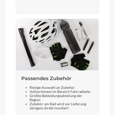
Akku
Bosch PowerTube (Smart System) 625
Laufradgröße
28"
Gepäckträger
KTM tour (carry more)
Passendes Zubehör
Schalthebel
Riesige Auswahl an Zubehör
Vollsortiment im Bereich Fahrradteile
Shimano Deore M5130-10 LG display
Größte Bekleidungsabteilung der
Region
Zubehör am Rad wird vor Lieferung
übrigens direkt montiert
Bremshebel