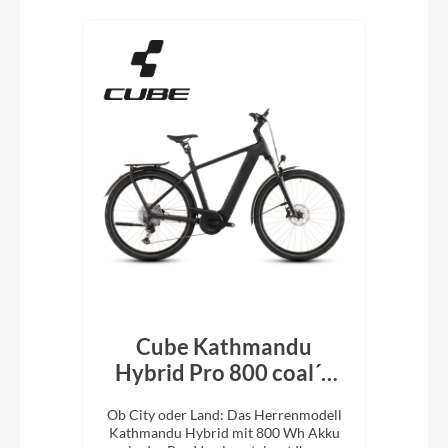
Produktgalerie überspringen
Cube Kathmandu
k´n
Hybrid Pro 800 coal´n
H
´black 2026
En
e
Ob City oder Land: Das Herrenmodell
Ob 
XC-
Kathmandu Hybrid mit 800 Wh Akku
Kat