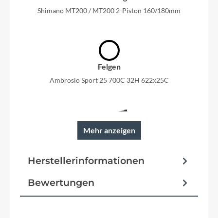
Shimano MT200 / MT200 2-Piston 160/180mm
Felgen
Ambrosio Sport 25 700C 32H 622x25C
Mehr anzeigen
Rahmen
Macina Trekking Onroad Alloy6061 PT750Wh
Herstellerinformationen
Bosch Gen.4 / T-2940
Bewertungen
Reifen