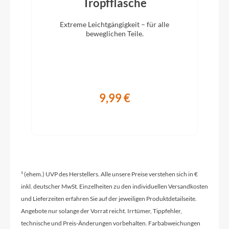
)
Tropfflasche
Vorbau
KTM adjust. 0-60° ICR
Extreme Leichtgängigkeit – für alle
beweglichen Teile.
Rahmentyp
Diamant
9,99 €
Modelljahr
2024
Hinterrad Nabe
Shimano Deore M6000 CL 32H 135-5QR
¹ (ehem.) UVP des Herstellers. Alle unsere Preise verstehen sich in €
inkl. deutscher MwSt. Einzelheiten zu den individuellen Versandkosten
Sattelklemme
und Lieferzeiten erfahren Sie auf der jeweiligen Produktdetailseite.
Angebote nur solange der Vorrat reicht. Irrtümer, Tippfehler,
KTM Line JD-SC99 - 34,9mm
technische und Preis-Änderungen vorbehalten. Farbabweichungen