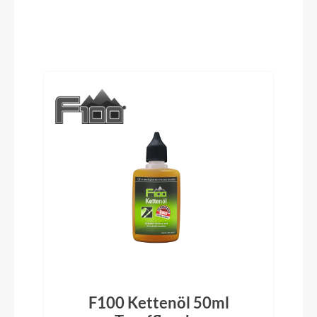
Schwalbe Energizer Plus Perf. GreenGuard
Schutzbleche
Produktgalerie überspringen
SKS A55K 55mm black matt
Pedale
Trekking-Pedal VP-616 anti-slip
Ständer
KTM 28" adjustable
Glocke
Black
F100 Kettenöl 50ml