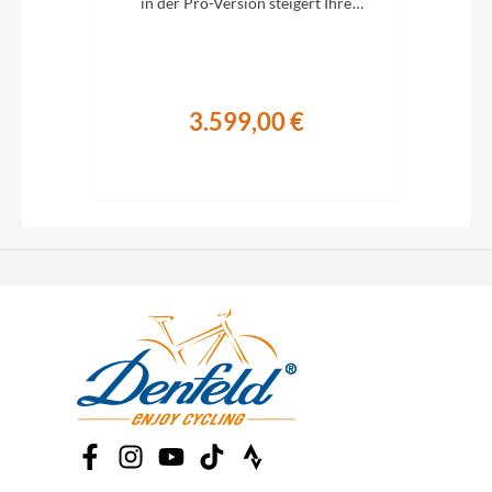
ung.
in der Pro-Version steigert Ihre
i
Abenteuerlust auf zwei Rädern.
A
3.599,00 €