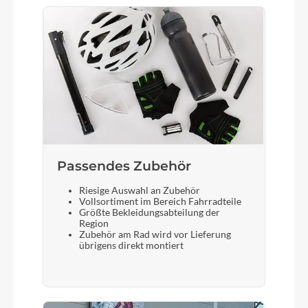
Acros AIF-558 HT60 w/o Star
Sattel
Fizik Aidon
Gabel
Fox 36, 150 mm travel, 15 x 110 mm Boost
Passendes Zubehör
Display
Riesige Auswahl an Zubehör
Vollsortiment im Bereich Fahrradteile
FIT 2.0 Compact
Größte Bekleidungsabteilung der
Region
Zubehör am Rad wird vor Lieferung
übrigens direkt montiert
Sattelstütze
KS LEV Integra, 125 (S) / 150 (M) / 175 (L-XL) mm
travel, 34.9 mm