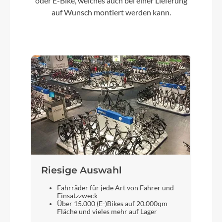
oder E-Bike, welches auch bei einer Lieferung
auf Wunsch montiert werden kann.
Dämpfer
Fox Float X Performance, 230 x 60 mm, 150mm
Motor
Panasonic GX Ultimate FIT 25/90Nm
Kette
Shimano CN-M6100
Vorderrad Nabe
Shimano XT, 12 Gang, 10-51t
Riesige Auswahl
Fahrräder für jede Art von Fahrer und
Einsatzzweck
Gewicht
Über 15.000 (E-)Bikes auf 20.000qm
Fläche und vieles mehr auf Lager
26 kg