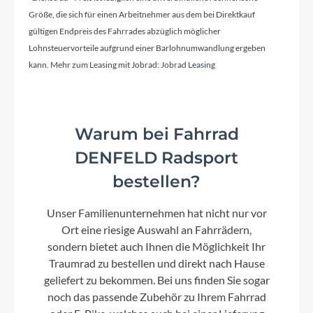
Größe, die sich für einen Arbeitnehmer aus dem bei Direktkauf
Carbon
gültigen Endpreis des Fahrrades abzüglich möglicher
Lohnsteuervorteile aufgrund einer Barlohnumwandlung ergeben
kann. Mehr zum Leasing mit Jobrad:
Jobrad Leasing
Kurbelgarnitur
Samox EC40, 160 mm
Warum bei Fahrrad
Kassette
DENFELD Radsport
Shimano XT CS-M8100, 12 speed, 10-51t
bestellen?
Lenker
Unser Familienunternehmen hat nicht nur vor
Lenker mit Vorbau 780mm
Ort eine riesige Auswahl an Fahrrädern,
sondern bietet auch Ihnen die Möglichkeit Ihr
Traumrad zu bestellen und direkt nach Hause
Farbe
geliefert zu bekommen. Bei uns finden Sie sogar
Black Shading Satin
noch das passende Zubehör zu Ihrem Fahrrad