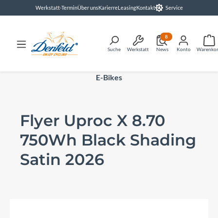
Werkstatt-Termin
Über uns
Karierre
Leasing
Kontakt
Service
alt springen
8
Suche
Werkstatt
News
Konto
Warenko
E-Bikes
Flyer Uproc X 8.70
750Wh Black Shading
Satin 2026