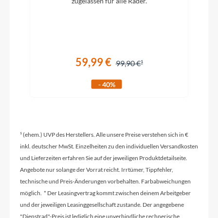
zugelassen für alle Räder.
m
Sattelklemme
Laminar UR6 34.9 mm
59,99 €
99,90 €
Griffe
- 40%
VPG-122A
Ladegerät
¹ (ehem.) UVP des Herstellers. Alle unsere Preise verstehen sich in €
FIT Fast Charger 36V 6A
inkl. deutscher MwSt. Einzelheiten zu den individuellen Versandkosten
und Lieferzeiten erfahren Sie auf der jeweiligen Produktdetailseite.
Schaltwerk
Angebote nur solange der Vorrat reicht. Irrtümer, Tippfehler,
Shimano XT, 12 Gang, 10-51t
technische und Preis-Änderungen vorbehalten. Farbabweichungen
möglich. * Der Leasingvertrag kommt zwischen deinem Arbeitgeber
und der jeweiligen Leasinggesellschaft zustande. Der angegebene
Rahmenmaterial
"Dienstrad"-Preis ist lediglich eine unverbindliche rechnerische