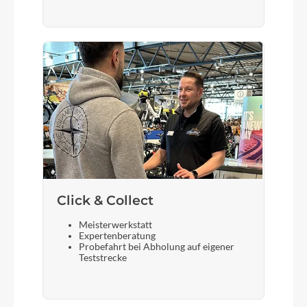
Akku
Flyer FIB-750 FIT
Laufradgröße
29 / 27,5 Zoll
Schalthebel
Shimano XT SL-M8100-R, 12 speed
Click & Collect
Meisterwerkstatt
Bremshebel
Expertenberatung
Probefahrt bei Abholung auf eigener
Shimano XT BR-M8120
Teststrecke
Steuersatz