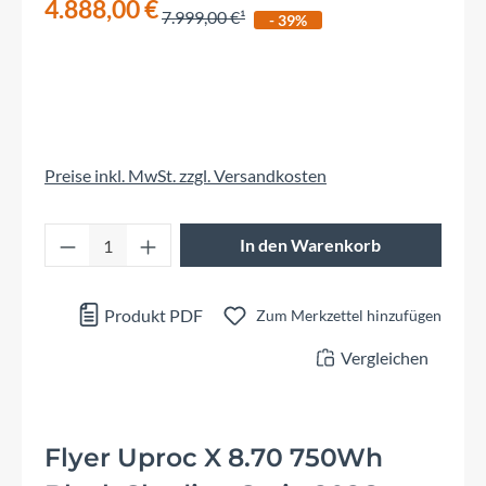
4.888,00 €
7.999,00 €
- 39%
Preise inkl. MwSt. zzgl. Versandkosten
Produkt Anzahl: Gib den gewünschten Wert 
In den Warenkorb
Produkt PDF
Zum Merkzettel hinzufügen
Vergleichen
Flyer Uproc X 8.70 750Wh