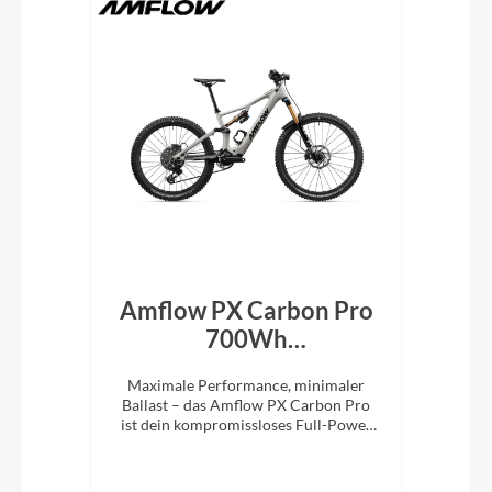
id
Amflow PX Carbon Pro
Bu
n
700Wh
7
Mondstein‑Grau 2027
Spaß
Maximale Performance, minimaler
Mit 
ger
Ballast – das Amflow PX Carbon Pro
Lei
ist dein kompromissloses Full-Power
m
E-MTB für richtig Tempo im Gelände.