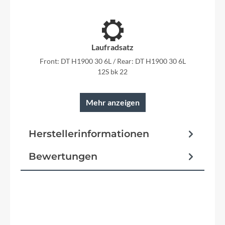
Laufradsatz
Front: DT H1900 30 6L / Rear: DT H1900 30 6L
12S bk 22
Mehr anzeigen
Felgen
Herstellerinformationen
DT Swiss H 1900 Spline 30
Bewertungen
Reifen
Front: Onza Porcupine TRC