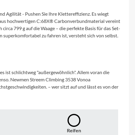
Micro
Agilität - Pushen Sie Ihre Klettereffizienz. Es wiegt
NC-17
aus hochwertigen C:68X® Carbonverbundmaterial vereint
irca 799 g auf die Waage – die perfekte Basis für das Set-
Pegasus
 superkomfortabel zu fahren ist, versteht sich von selbst.
Powerbar
Racktime
 ist schlichtweg "außergewöhnlich". Allem voran die
ebenso. Newmen Streem Climbing 3538 Vonoa
RIESE & MÜLLER
stgeschwindigkeiten. – wer sitzt auf und lässt es von der
ROTWILD Bikes
Scott
Reifen