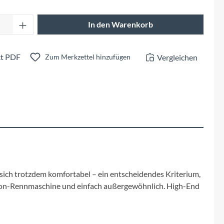
Fuxon
Anzahl: Gib den gewünschten Wert ein oder 
In den Warenkorb
Giro
Haibike
t PDF
Vergleichen
Zum Merkzettel hinzufügen
i:SY
Knog
Kärcher
Litemove
t sich trotzdem komfortabel – ein entscheidendes Kriterium,
Carbon-Rennmaschine und einfach außergewöhnlich. High-End
Mammut