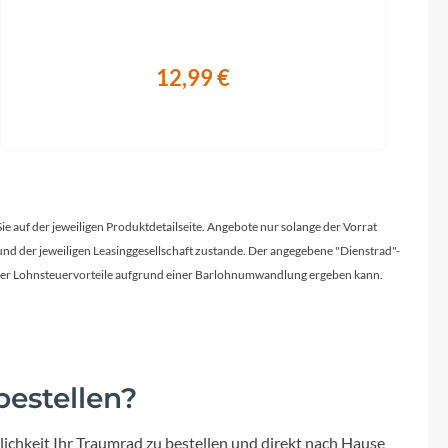
12,99 €
Sie auf der jeweiligen Produktdetailseite. Angebote nur solange der Vorrat
d der jeweiligen Leasinggesellschaft zustande. Der angegebene "Dienstrad"-
licher Lohnsteuervorteile aufgrund einer Barlohnumwandlung ergeben kann.
estellen?
ichkeit Ihr Traumrad zu bestellen und direkt nach Hause