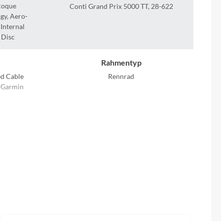
Sigma
coque
Conti Grand Prix 5000 TT, 28-622
gy, Aero-
Internal
SQlab
 Disc
Thule
Rahmentyp
ed Cable
Rennrad
Uebler
, Garmin
VDO
Größen Optionen des Herstellers
50cm, 52cm, 54cm, 56cm, 58cm, 60cm
Winora
Farbe
Zefal
ed Cable
chromeblue´n´carbon
, Garmin