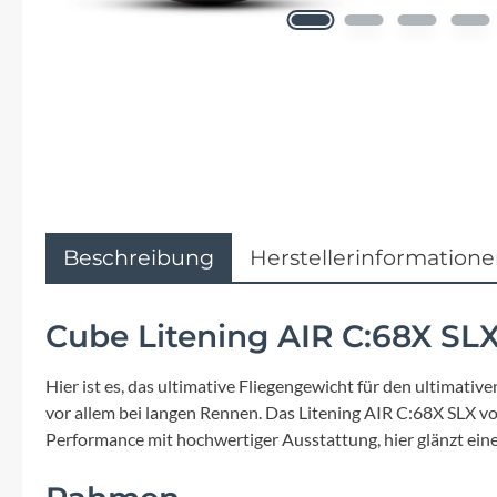
Flyer
Garmin
Gore
Hebie
Kettler Alu Rad
Beschreibung
Herstellerinformation
Koga
Cube Litening AIR C:68X S
Lapierre
Hier ist es, das ultimative Fliegengewicht für den ultimati
vor allem bei langen Rennen. Das Litening AIR C:68X SLX v
Lizard Skins
Performance mit hochwertiger Ausstattung, hier glänzt ein