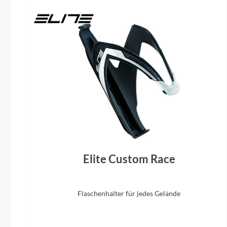
Kette
Sram Red E1
Sattel
ACID Nuance SLT Carbon
Litenin
R
Elite Custom Race
Flaschenhalter für jedes Gelände