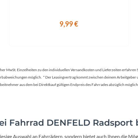
9,99 €
tscher MwSt. Einzelheiten zu den individuellen Versandkosten und Lieferzeiten erfahren 
Farbabweichungen möglich. * Der Leasingvertrag kommt zwischen deinem Arbeitgeber un
en Arbeitnehmer aus dem bei Direktkauf gültigen Endpreis des Fahrrades abzüglich mög
i Fahrrad DENFELD Radsport b
iesige Auswahl an Fahrrädern, sondern bietet auch Ihnen die Mögl