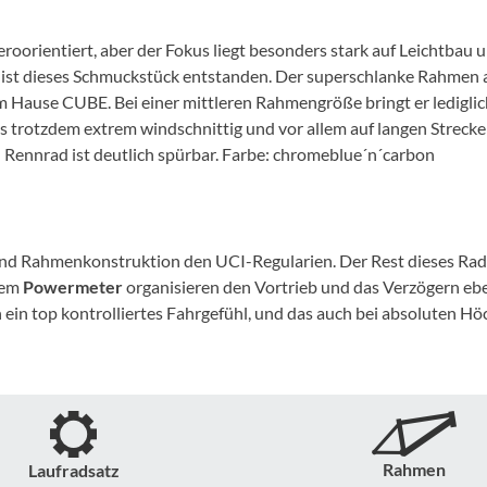
Mcfk
rientiert, aber der Fokus liegt besonders stark auf Leichtbau und 
Mounty
st dieses Schmuckstück entstanden. Der superschlanke Rahmen 
Hause CUBE. Bei einer mittleren Rahmengröße bringt er lediglich c
Park Tool
is trotzdem extrem windschnittig und vor allem auf langen Strecken
Rennrad ist deutlich spürbar. Farbe: chromeblue´n´carbon
POC
PUKY
nd Rahmenkonstruktion den UCI-Regularien. Der Rest dieses Rades
tem
Powermeter
organisieren den Vortrieb und das Verzögern 
RFR
in top kontrolliertes Fahrgefühl, und das auch bei absoluten Höch
RockShox
Schwalbe
Rahmen
Laufradsatz