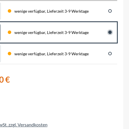
BySchulz
schnell...
schauen auf eine lange ...
haben wir für diese Notfälle eine riesen
Menge der wichtigsten Fahrrad-Ersatzteile
wenige verfügbar, Lieferzeit 3-9 Werktage
direkt auf Lager. Sowohl für Rennräder,
Contec
Mountainbikes, Trekking-Räder oder...
Crane Bell
wenige verfügbar, Lieferzeit 3-9 Werktage
Deuter
wenige verfügbar, Lieferzeit 3-9 Werktage
Dynamic
0 €
Ergon
F100
Finish Line
MwSt. zzgl. Versandkosten