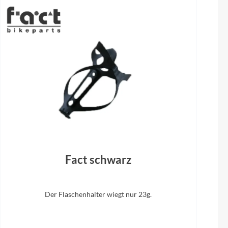
Steuersatz
ACROS, Top Integrated 1 12 w Integrated
Cable Routing, Bottom Integrated 1 14
rt Flex
Fact schwarz
Der Flaschenhalter wiegt nur 23g.