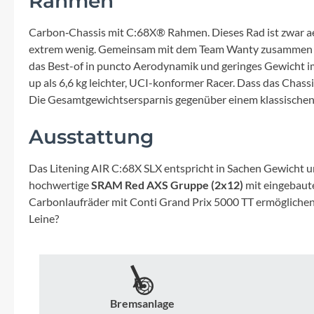
Rahmen
Mavic
Carbon‑Chassis mit C:68X® Rahmen. Dieses Rad ist zwar aeroo
MonkeyLink
extrem wenig. Gemeinsam mit dem Team Wanty zusammen i
das Best-of in puncto Aerodynamik und geringes Gewicht im 
Ortlieb
up als 6,6 kg leichter, UCI-konformer Racer. Dass das Chass
Die Gesamtgewichtsersparnis gegenüber einem klassischen 
Pitlock
Ausstattung
Profile Design
Das Litening AIR C:68X SLX entspricht in Sachen Gewicht u
hochwertige
SRAM Red AXS Gruppe (2x12)
mit eingebau
Reich
Carbonlaufräder mit Conti Grand Prix 5000 TT ermöglichen e
Leine?
Rixen & Kaul
S'COOL
Bremsanlage