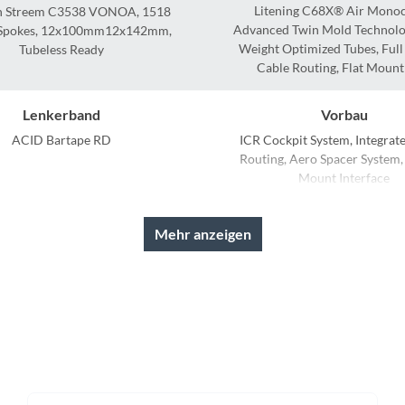
Sigg
Litening C68X® Air Mono
 Streem C3538 VONOA, 1518
Advanced Twin Mold Technolo
Spokes, 12x100mm12x142mm,
Weight Optimized Tubes, Full 
Tubeless Ready
Sportourer
Cable Routing, Flat Mount
Tenways
Lenkerband
Vorbau
ACID Bartape RD
ICR Cockpit System, Integrat
Topeak
Routing, Aero Spacer System
Mount Interface
Uvex
Schaltwerk
Rahmenmaterial
Mehr anzeigen
ram Red AXS™, 12-Speed
Carbon
Widek
Kassette
Lenker
Yazoo
am Red XG-1290, 10-33T
ICR Cockpit System, Integrat
Routing, Aero Spacer System
Mount Interface