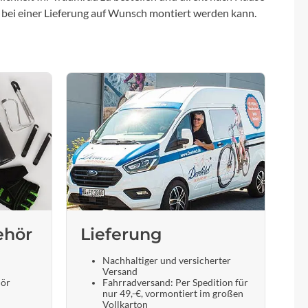
 bei einer Lieferung auf Wunsch montiert werden kann.
ehör
Lieferung
Nachhaltiger und versicherter
Versand
hör
Fahrradversand: Per Spedition für
nur 49,-€, vormontiert im großen
Vollkarton