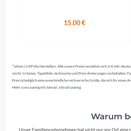
15,00 €
¹ (ehem.) UVP des Herstellers. Alle unsere Preise verstehen sich in € inkl. deu
reicht. Irrtümer, Tippfehler, technische und Preis-Änderungen vorbehalten. 
Preis ist lediglich eine unverbindliche rechnerische Größe, die sich für ein
Mehr zum Leasing mit Jobrad:
Jobrad Leasing
Warum be
Unser Familienunternehmen hat nicht nur vor Ort eine r