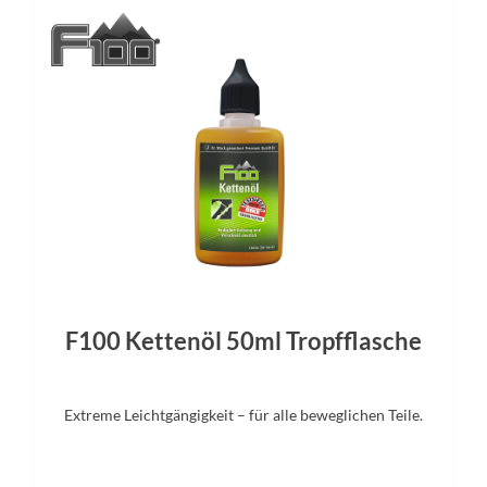
Gewicht
Umwerfer
6,6 kg
Sram Red AXS™
Gabel
Sattelstütze
g C68X® Air, Integrated Cable
Litening C68X® Aero, Comfo
outing, Flat Mount Disc
F100 Kettenöl 50ml Tropfflasche
Extreme Leichtgängigkeit – für alle beweglichen Teile.