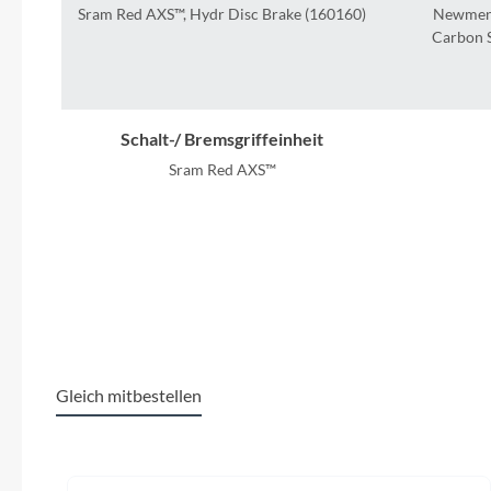
SHIMANO
Sram Red AXS™, Hydr Disc Brake (160160)
Newmen
Carbon 
SKS
SRAM
Schalt-/ Bremsgriffeinheit
Sram Red AXS™
Tip Top
Unleazhed
Modelljahr
2025
S
Voxom
Kurbelgarnitur
Woom
Sram Red Carbon Power Meter, 50x37T
Sr
Gleich mitbestellen
Zipp
Produktgalerie überspringen