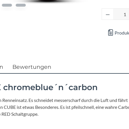
Focus
Produkt 
Ghost
Gudereit
Produk
Hercules
KLICKfix
en
Bewertungen
KTM
LX chromeblue´n´carbon
Lezyne
ven Renneinsatz. Es schneidet messerscharf durch die Luft und fähr
on CUBE ist etwas Besonderes. Es ist pfeilschnell, eine wahre 
Lupine
e RED Schaltgruppe.