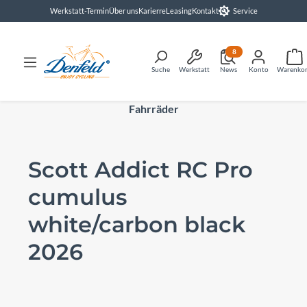
Werkstatt-Termin
Über uns
Karierre
Leasing
Kontakt
Service
alt springen
8
Suche
Werkstatt
News
Konto
Warenko
Fahrräder
Scott Addict RC Pro
cumulus
white/carbon black
2026