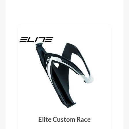
Reifen
Produktgalerie überspringen
Schwalbe PRO ONE, TL-Easy, Fold, 700x30C
Schwalbe Aerothan Tube
Schalt-/ Bremsgriffeinheit
Shimano Dura-Ace ST-R9270 Dual control 24
Speed Electronic Shift System
Rahmentyp
Rennrad
Modelljahr
2026
Elite Custom Race