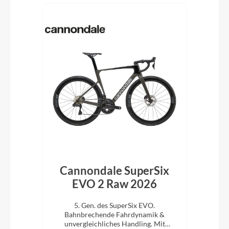
ke
Cannondale SuperSix
C
lack
EVO 2 Raw 2026
en
5. Gen. des SuperSix EVO.
cht,
Bahnbrechende Fahrdynamik &
B
l Ihr
unvergleichliches Handling. Mit
u