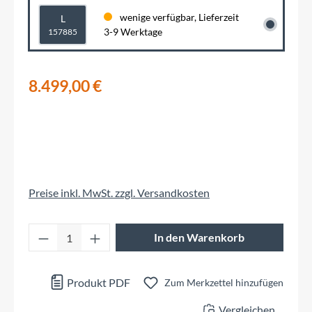
wenige verfügbar, Lieferzeit
L
3-9 Werktage
157885
8.499,00 €
Preise inkl. MwSt. zzgl. Versandkosten
Produkt Anzahl: Gib den gewünschten Wert 
In den Warenkorb
Produkt PDF
Zum Merkzettel hinzufügen
Vergleichen