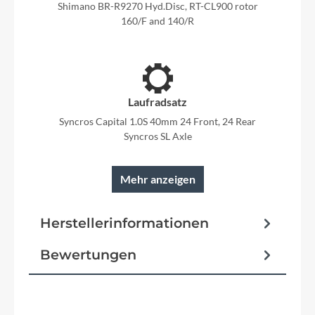
Shimano BR-R9270 Hyd.Disc, RT-CL900 rotor
160/F and 140/R
Laufradsatz
Syncros Capital 1.0S 40mm 24 Front, 24 Rear
Syncros SL Axle
Mehr anzeigen
Rahmen
Herstellerinformationen
Addict RC HMX Road Race geometry,
Replaceable Derailleur Hanger Internal cable
Bewertungen
routing