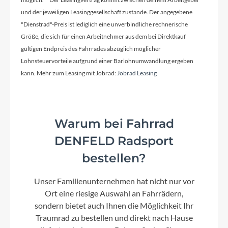
Syncros IC-R100-SL Carbon combo
und der jeweiligen Leasinggesellschaft zustande. Der angegebene
"Dienstrad"-Preis ist lediglich eine unverbindliche rechnerische
Farbe
Größe, die sich für einen Arbeitnehmer aus dem bei Direktkauf
gültigen Endpreis des Fahrrades abzüglich möglicher
cumulus white/carbon black
Lohnsteuervorteile aufgrund einer Barlohnumwandlung ergeben
kann. Mehr zum Leasing mit Jobrad:
Jobrad Leasing
Kette
Shimano Dura-Ace CN-M9100-12
Warum bei Fahrrad
DENFELD Radsport
Gewicht
6.7 kg
bestellen?
Unser Familienunternehmen hat nicht nur vor
Umwerfer
Ort eine riesige Auswahl an Fahrrädern,
Shimano Dura-Ace FD-R9250 Electronic Shift
sondern bietet auch Ihnen die Möglichkeit Ihr
System
Traumrad zu bestellen und direkt nach Hause