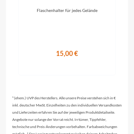
Schaltwerk
Flaschenhalter für jedes Gelände
Shimano Dura-Ace RD-R9250 24 Speed
Electronic Shift System
Rahmenmaterial
Carbon
15,00 €
Kurbelgarnitur
Shimano Dura-Ace FC-R9200 Hollowtech II
52x36
¹ (ehem.) UVP des Herstellers. Alle unsere Preise verstehen sich in €
Kassette
inkl. deutscher MwSt. Einzelheiten zu den individuellen Versandkosten
Shimano Dura Ace CS-R9200-12 11-34
und Lieferzeiten erfahren Sie auf der jeweiligen Produktdetailseite.
Angebote nur solange der Vorrat reicht. Irrtümer, Tippfehler,
technische und Preis-Änderungen vorbehalten. Farbabweichungen
Lenker
möglich. * Der Leasingvertrag kommt zwischen deinem Arbeitgeber