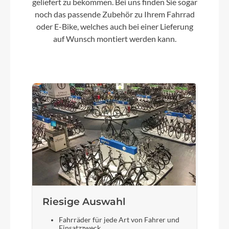
geliefert zu bekommen. Bei uns finden Sie sogar
Steuersatz
noch das passende Zubehör zu Ihrem Fahrrad
oder E-Bike, welches auch bei einer Lieferung
Acros AIF-1317S
auf Wunsch montiert werden kann.
Sattel
Syncros Belcarra Regular 1.0
Gabel
Addict RC HMX Flatmount Disc 27.2mm
Eccentric Carbon steerer
Sattelstütze
Syncros SP-R100-SL
Riesige Auswahl
Fahrräder für jede Art von Fahrer und
Einsatzzweck