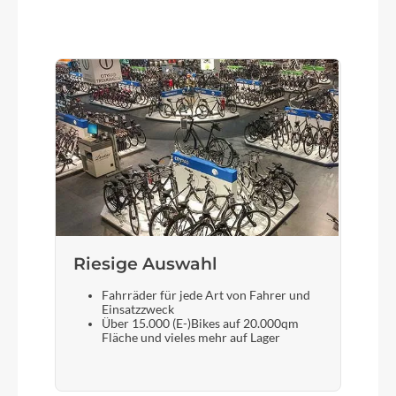
Schalthebel
Shimano Dura Ace Di2 SW-R9160 TT
Steuersatz
ACROS integrated, Top 1 18, Bottom 1 14
Sattel
Selle Italia Watt SF Magnesium
Riesige Auswahl
Fahrräder für jede Art von Fahrer und
Gabel
Einsatzzweck
Über 15.000 (E-)Bikes auf 20.000qm
Aerium C68X®, Integrated Cable Routing, Flat
Fläche und vieles mehr auf Lager
Mount Disc, 12x100mm