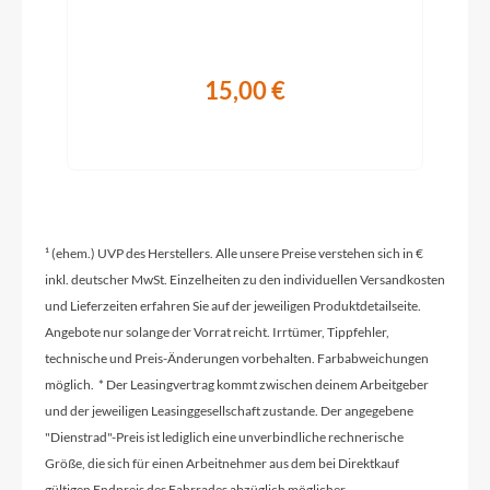
2026
15,00 €
Schaltwerk
Shimano Dura Ace Di2 RD-R9250-D, 12-Speed
Rahmenmaterial
Carbon
¹ (ehem.) UVP des Herstellers. Alle unsere Preise verstehen sich in €
inkl. deutscher MwSt. Einzelheiten zu den individuellen Versandkosten
und Lieferzeiten erfahren Sie auf der jeweiligen Produktdetailseite.
Größen Optionen des Herstellers
Angebote nur solange der Vorrat reicht. Irrtümer, Tippfehler,
XS, S, M, L
technische und Preis-Änderungen vorbehalten. Farbabweichungen
möglich. * Der Leasingvertrag kommt zwischen deinem Arbeitgeber
Kurbelgarnitur
und der jeweiligen Leasinggesellschaft zustande. Der angegebene
Shimano Dura Ace FC-R9200P Power Meter,
"Dienstrad"-Preis ist lediglich eine unverbindliche rechnerische
54x40T
Größe, die sich für einen Arbeitnehmer aus dem bei Direktkauf
gültigen Endpreis des Fahrrades abzüglich möglicher