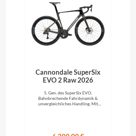
ke
Cannondale SuperSix
C
lack
EVO 2 Raw 2026
en
5. Gen. des SuperSix EVO.
cht,
Bahnbrechende Fahrdynamik &
B
l Ihr
unvergleichliches Handling. Mit
u
Ultegra Di2.