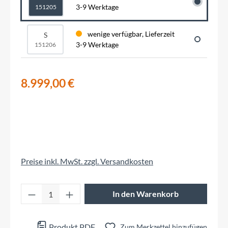
3-9 Werktage
151205
wenige verfügbar, Lieferzeit
S
3-9 Werktage
151206
8.999,00 €
Preise inkl. MwSt. zzgl. Versandkosten
Produkt Anzahl: Gib den gewünschten Wert 
In den Warenkorb
Produkt PDF
Zum Merkzettel hinzufügen