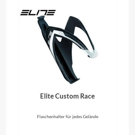
Schalt-/ Bremsgriffeinheit
Shimano Dura Ace Di2 ST-R9180
Lenkerband
ACID Bartape RD
Vorbau
CUBE Aerium C:68X® Cockpit System
Elite Custom Race
Rahmentyp
Triathlonrad
Flaschenhalter für jedes Gelände
Modelljahr