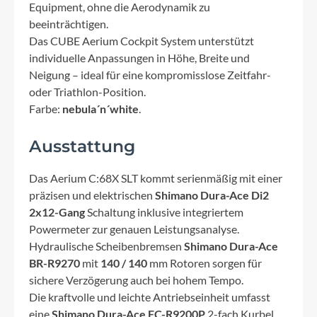
Equipment, ohne die Aerodynamik zu
beeinträchtigen.
Das CUBE Aerium Cockpit System unterstützt
individuelle Anpassungen in Höhe, Breite und
Neigung – ideal für eine kompromisslose Zeitfahr-
oder Triathlon-Position.
Farbe:
nebula´n´white
.
Ausstattung
Das Aerium C:68X SLT kommt serienmäßig mit einer
präzisen und elektrischen
Shimano Dura-Ace Di2
2x12-Gang
Schaltung inklusive integriertem
Powermeter zur genauen Leistungsanalyse.
Hydraulische Scheibenbremsen
Shimano Dura-Ace
BR-R9270
mit
140 / 140
mm Rotoren sorgen für
sichere Verzögerung auch bei hohem Tempo.
Die kraftvolle und leichte Antriebseinheit umfasst
eine
Shimano Dura-Ace FC-R9200P
2-fach Kurbel