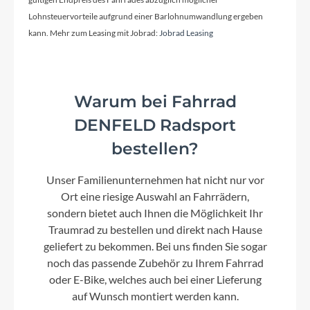
Lohnsteuervorteile aufgrund einer Barlohnumwandlung ergeben
Kassette
kann. Mehr zum Leasing mit Jobrad:
Jobrad Leasing
Shimano Dura Ace CS-R9200, 11-30T
Farbe
Warum bei Fahrrad
nebula´n´white
DENFELD Radsport
bestellen?
Kette
Unser Familienunternehmen hat nicht nur vor
Shimano CN-M9100
Ort eine riesige Auswahl an Fahrrädern,
sondern bietet auch Ihnen die Möglichkeit Ihr
Gewicht
Traumrad zu bestellen und direkt nach Hause
9,9 kg
geliefert zu bekommen. Bei uns finden Sie sogar
noch das passende Zubehör zu Ihrem Fahrrad
oder E-Bike, welches auch bei einer Lieferung
Umwerfer
auf Wunsch montiert werden kann.
Shimano Dura Ace Di2 FD-R9250-F, Braze-On