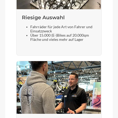
Integrated, 1-1/8" - 1-1/4"
Sattel
Riesige Auswahl
Fizik Vento Antares R7, 140mm
Fahrräder für jede Art von Fahrer und
Einsatzzweck
Über 15.000 (E-)Bikes auf 20.000qm
Fläche und vieles mehr auf Lager
Gabel
SuperSix EVO Carbon, Gen 5, integrated crown
race, 12x100mm thru-axle, flat mount disc,
internal routing, 1-1/8" to 1-1/4" Delta steerer,
55mm offset (44-54cm), 45mm offset (56-61cm)
Sattelstütze
Cannondale C1 Aero 40 Carbon V2, 0mm offset
(44-54cm), 15mm offset (56-61cm)