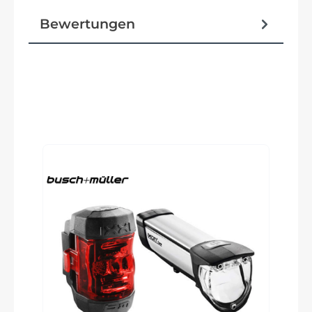
SuperSix EVO Carbon, Gen 5, integrated cable
routing, 12x142 thru-axle, BSA 68mm threaded
Bewertungen
BB, flat mount disc, integrated seat binder, UDH
Reifen
Produktgalerie überspringen
Schwalbe One TLR, 700x28c, tubeless ready
Schalt-/ Bremsgriffeinheit
Shimano 105 Di2 R7170
Vorbau
Cannondale C1 Conceal, Alloy, 31.8, -6°: 80mm
(44cm), 90mm (48-52cm), 100mm (54-56cm),
110mm (58-61cm)