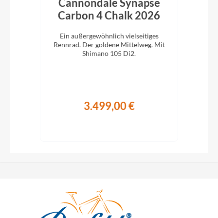
bon
Cannondale Synapse
C
Carbon 4 Chalk 2026
C
 für
Ein außergewöhnlich vielseitiges
E
ano
Rennrad. Der goldene Mittelweg. Mit
Ren
Shimano 105 Di2.
3.499,00 €