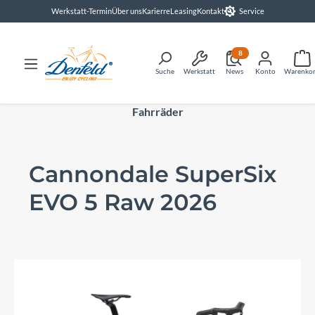
Werkstatt-Termin
Über uns
Karierre
Leasing
Kontakt
Service
alt springen
8
Suche
Werkstatt
News
Konto
Warenko
Fahrräder
Cannondale SuperSix
EVO 5 Raw 2026