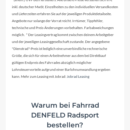
inkl. deutscher MwSt. Einzelheiten zu den individuellen Versandkosten
und Lieferzeiten erfahren Sie auf der jeweiligen Produktdetailseite.
Rahmenmaterial
Angebote nur solange der Vorrat reicht. Irrtümer, Tippfehler,
technische und Preis-Änderungen vorbehalten. Farbabweichungen
Carbon
möglich. * Der Leasingvertrag kommt zwischen deinem Arbeitgeber
und der jeweiligen Leasinggesellschaft zustande. Der angegebene
Kurbelgarnitur
"Dienstrad"-Preis ist lediglich eine unverbindliche rechnerische
Shimano 105 7100, 50/34: 165mm (44-50cm),
Größe, die sich für einen Arbeitnehmer aus dem bei Direktkauf
170mm (52-56cm), 172.5 (58-61cm)
gültigen Endpreis des Fahrrades abzüglich möglicher
Lohnsteuervorteile aufgrund einer Barlohnumwandlung ergeben
kann. Mehr zum Leasing mit Jobrad:
Jobrad Leasing
Kassette
Shimano 105 R7100, 11-34, 12-speed
Warum bei Fahrrad
Lenker
DENFELD Radsport
Vision Trimax Carbon Aero: 380mm (44-56),
400mm (58-61)
bestellen?