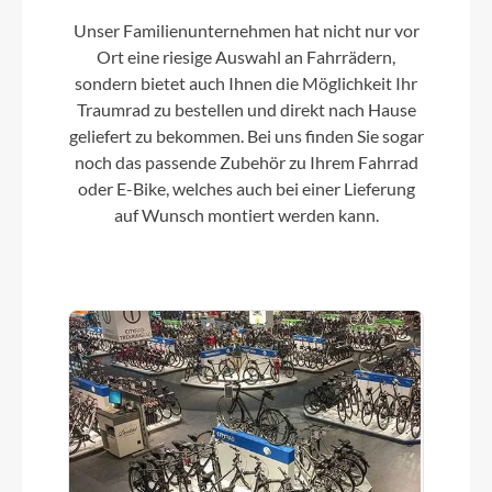
Unser Familienunternehmen hat nicht nur vor
Farbe
Ort eine riesige Auswahl an Fahrrädern,
Raw
sondern bietet auch Ihnen die Möglichkeit Ihr
Traumrad zu bestellen und direkt nach Hause
geliefert zu bekommen. Bei uns finden Sie sogar
Kette
noch das passende Zubehör zu Ihrem Fahrrad
Shimano 105, 12-speed
oder E-Bike, welches auch bei einer Lieferung
auf Wunsch montiert werden kann.
Vorderrad Nabe
Vision, centerlock, 12x100mm
Umwerfer
Shimano 105 Di2 R7170
Steuersatz