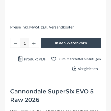
Preise inkl. MwSt. zzgl. Versandkosten
Produkt Anzahl: Gib den gewünschten Wert 
In den Warenkorb
Produkt PDF
Zum Merkzettel hinzufügen
Vergleichen
Cannondale SuperSix EVO 5
Raw 2026
Das SuperSix EVO! Es hat schon den Anschein einer