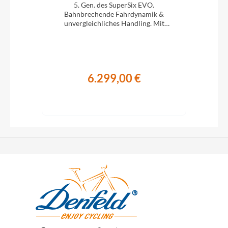
en
5. Gen. des SuperSix EVO.
cht,
Bahnbrechende Fahrdynamik &
B
l Ihr
unvergleichliches Handling. Mit
u
Ultegra Di2.
6.299,00 €