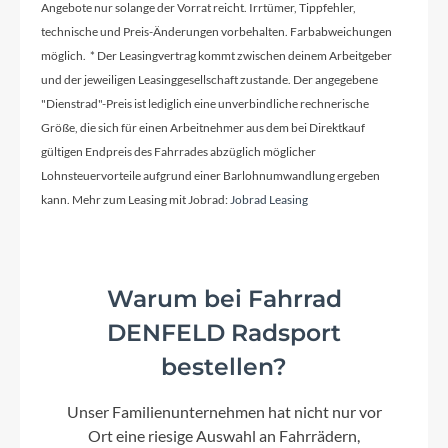
Angebote nur solange der Vorrat reicht. Irrtümer, Tippfehler,
Rahmenmaterial
technische und Preis-Änderungen vorbehalten. Farbabweichungen
Carbon
möglich. * Der Leasingvertrag kommt zwischen deinem Arbeitgeber
und der jeweiligen Leasinggesellschaft zustande. Der angegebene
"Dienstrad"-Preis ist lediglich eine unverbindliche rechnerische
Kurbelgarnitur
Größe, die sich für einen Arbeitnehmer aus dem bei Direktkauf
Sram Red E1 AXS, Powermeter, Dub, 50x37T
gültigen Endpreis des Fahrrades abzüglich möglicher
Lohnsteuervorteile aufgrund einer Barlohnumwandlung ergeben
kann. Mehr zum Leasing mit Jobrad:
Jobrad Leasing
Kassette
Sram Red XG-1290, 10-36T
Warum bei Fahrrad
Lenker
DENFELD Radsport
ICR Aero Cockpit System, Integrated Cable
Routing, Aero Spacer System, Garmin/Wahoo
bestellen?
Mount Interface
Unser Familienunternehmen hat nicht nur vor
Ort eine riesige Auswahl an Fahrrädern,