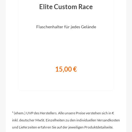
Routing, Aero Spacer System, Garmin/Wahoo
Elite Custom Race
Mount Interface
Flaschenhalter für jedes Gelände
Rahmentyp
Rennrad
Modelljahr
2026
15,00 €
Sattelklemme
CUBE Full Integrated Aero Clamp
Schaltwerk
¹ (ehem.) UVP des Herstellers. Alle unsere Preise verstehen sich in €
Sram Red AXS™, 12-Speed
inkl. deutscher MwSt. Einzelheiten zu den individuellen Versandkosten
und Lieferzeiten erfahren Sie auf der jeweiligen Produktdetailseite.