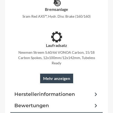
Bremsanlage
Sram Red AXS™, Hydr. Disc Brake (160/160)
Laufradsatz
Newmen Streem S.60/66 VONOA Carbon, 15/18
Carbon Spokes, 12x100mm/12x142mm, Tubeless
Ready
Mehr anzeigen
Rahmen
Herstellerinformationen
Litening C:68X® Aero Monocoque Advanced
Twin Mold Technology, Aero Optimized Tubes,
Bewertungen
Full Internal Cable Routing, Flat Mount Disc