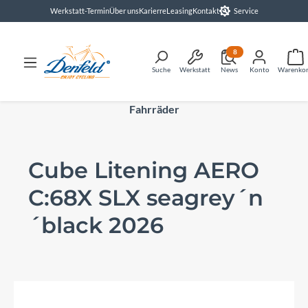
Werkstatt-Termin
Über uns
Karierre
Leasing
Kontakt
Service
alt springen
8
Suche
Werkstatt
News
Konto
Warenko
Fahrräder
Cube Litening AERO
C:68X SLX seagrey´n
´black 2026