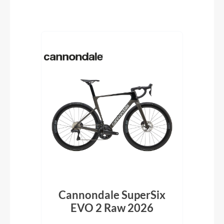
Produktgalerie überspringen
ke
Cannondale SuperSix
C
lack
EVO 2 Raw 2026