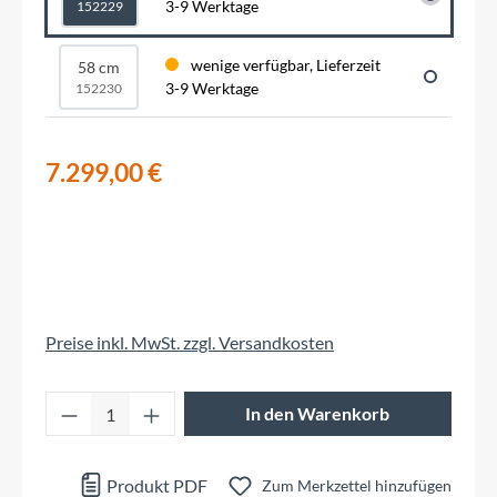
3-9 Werktage
152229
wenige verfügbar, Lieferzeit
58 cm
3-9 Werktage
152230
7.299,00 €
Preise inkl. MwSt. zzgl. Versandkosten
Produkt Anzahl: Gib den gewünschten Wert 
In den Warenkorb
Produkt PDF
Zum Merkzettel hinzufügen