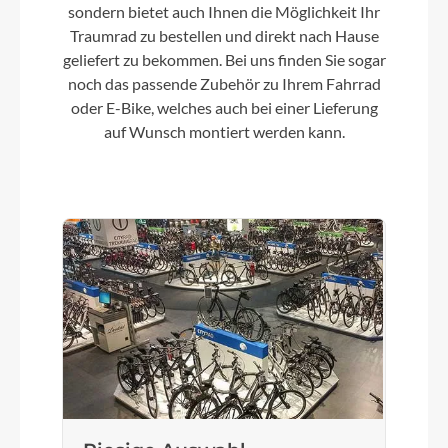
Farbe
sondern bietet auch Ihnen die Möglichkeit Ihr
seagrey´n´black
Traumrad zu bestellen und direkt nach Hause
geliefert zu bekommen. Bei uns finden Sie sogar
Kette
noch das passende Zubehör zu Ihrem Fahrrad
oder E-Bike, welches auch bei einer Lieferung
Sram Red E1
auf Wunsch montiert werden kann.
Gewicht
7,3 kg
Umwerfer
Sram Red AXS™
Steuersatz
ACROS, Top Integrated 1 1/8", Bottom Integrated
1 1/4"