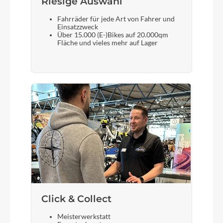
Riesige Auswahl
Sattel
Fahrräder für jede Art von Fahrer und
Einsatzzweck
ACID Nuance SLT Carbon
Über 15.000 (E-)Bikes auf 20.000qm
Fläche und vieles mehr auf Lager
Gabel
Litening C:68X® Aero, Integrated Cable Routing,
Flat Mount Disc
Sattelstütze
Litening C:68X® Aero, Comfort Flex
Click & Collect
Meisterwerkstatt