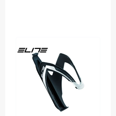
Reifen
Produktgalerie überspringen
Conti Grand Prix 5000 S-TR, Kevlar, 28-622,
Tubeless Ready
Schalt-/ Bremsgriffeinheit
Sram Red AXS™
Lenkerband
ACID Bartape RC 2.5
Vorbau
ICR Aero Cockpit System, Integrated Cable