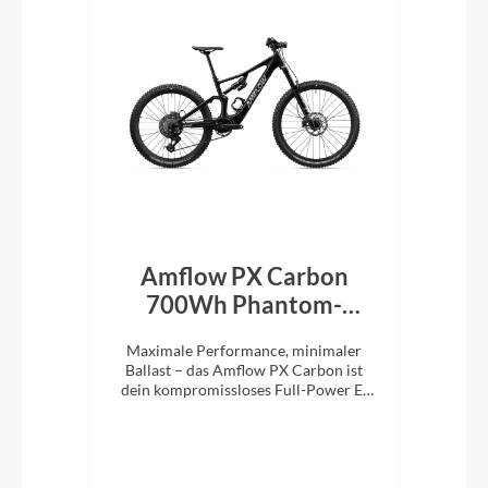
rid
Amflow PX Carbon
Am
een
700Wh Phantom-
Schwarz 2027
M
die
Maximale Performance, minimaler
Ma
1x12
Ballast – das Amflow PX Carbon ist
Bal
stem
dein kompromissloses Full-Power E-
ist
MTB für richtig Tempo im Gelände.
E-M