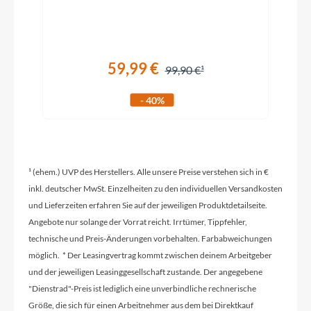
Schaltwerk
SHIMANO Cues RD-U6000, 11 Gang
59,99 €
Kettenschaltung
99,90 €
- 40%
Rahmenmaterial
Aluminium
¹ (ehem.) UVP des Herstellers. Alle unsere Preise verstehen sich in €
Kurbelgarnitur
inkl. deutscher MwSt. Einzelheiten zu den individuellen Versandkosten
Samox EC-53
und Lieferzeiten erfahren Sie auf der jeweiligen Produktdetailseite.
Angebote nur solange der Vorrat reicht. Irrtümer, Tippfehler,
technische und Preis-Änderungen vorbehalten. Farbabweichungen
Kassette
möglich. * Der Leasingvertrag kommt zwischen deinem Arbeitgeber
Shimano CS-LG400-11 11-50T
und der jeweiligen Leasinggesellschaft zustande. Der angegebene
"Dienstrad"-Preis ist lediglich eine unverbindliche rechnerische
Größe, die sich für einen Arbeitnehmer aus dem bei Direktkauf