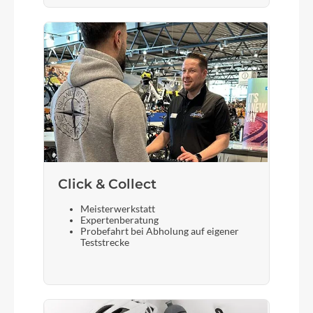
Bremshebel
Shimano
Steuersatz
Acros AZX-274, ZS56/28,6/ZS66/46
Click & Collect
Sattel
Zecure
Meisterwerkstatt
Expertenberatung
Probefahrt bei Abholung auf eigener
Teststrecke
Gabel
Lytro 36 Supreme SL 1.8 Boost EQ 2CR-PCS DS
15LH-110, 120 mm