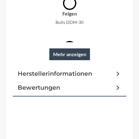
Felgen
Bulls DDM-30
Mehr anzeigen
Reifen
Schwalbe Wicked Will Perf. Folding 27,5 x 2,60
Herstellerinformationen
Pedale
Bewertungen
Bulls MTB Pedale
Vorbau
Rumble Altimate
Produktgalerie überspringen