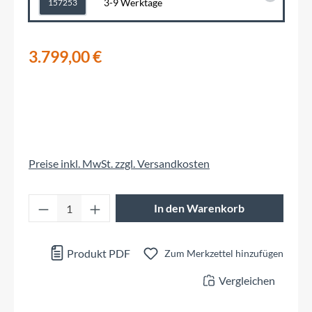
3-9 Werktage
157253
3.799,00 €
Preise inkl. MwSt. zzgl. Versandkosten
Produkt Anzahl: Gib den gewünschten Wert 
In den Warenkorb
Produkt PDF
Zum Merkzettel hinzufügen
Vergleichen