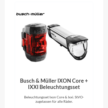
Rahmentyp
Hardtail
Modelljahr
2026
Hinterrad Nabe
Shimano FH-QC400-HM-B
Griffe
Ergon GX10
Busch & Müller IXON Core +
IXXI Beleuchtungsset
Ladegerät
Beleuchtungsset Ixon Core & Ixxi. StVO-
D
zugelassen für alle Räder.
m
Bosch Compact Ladegerät 2A