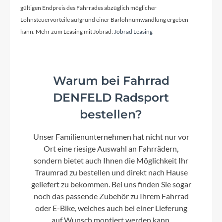
Lenker
gültigen Endpreis des Fahrrades abzüglich möglicher
Rumble Altimate 35 Riser
Lohnsteuervorteile aufgrund einer Barlohnumwandlung ergeben
kann. Mehr zum Leasing mit Jobrad:
Jobrad Leasing
Farbe
light purple-matt
Warum bei Fahrrad
Motor
DENFELD Radsport
Bosch Performance Line CX GEN5 (Smart
bestellen?
System) 25/100 Nm
Unser Familienunternehmen hat nicht nur vor
Ort eine riesige Auswahl an Fahrrädern,
Kette
sondern bietet auch Ihnen die Möglichkeit Ihr
Shimano Linkglide CN-LG500
Traumrad zu bestellen und direkt nach Hause
geliefert zu bekommen. Bei uns finden Sie sogar
noch das passende Zubehör zu Ihrem Fahrrad
Rücklicht
oder E-Bike, welches auch bei einer Lieferung
MonkeyLink Twinlight
auf Wunsch montiert werden kann.