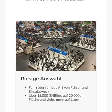
Vorderrad Nabe
Shimano HB-TC500-15-B
Gewicht
23.5 kg
Scheinwerfer
MonkeyLink Kurvenlicht 30 Lux
Riesige Auswahl
Laufradgröße
Fahrräder für jede Art von Fahrer und
27,5 Zoll
Einsatzzweck
Über 15.000 (E-)Bikes auf 20.000qm
Fläche und vieles mehr auf Lager
Schalthebel
SHIMANO Cues SL-U6000