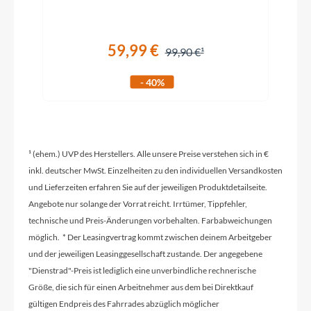
Sattelklemme
MonkeyLink QR-ML 3
59,99 €
99,90 €
- 40%
Schaltwerk
Shimano Deore, 22 Gang Kettenschaltung
¹ (ehem.) UVP des Herstellers. Alle unsere Preise verstehen sich in €
Rahmenmaterial
inkl. deutscher MwSt. Einzelheiten zu den individuellen Versandkosten
Aluminium
und Lieferzeiten erfahren Sie auf der jeweiligen Produktdetailseite.
Angebote nur solange der Vorrat reicht. Irrtümer, Tippfehler,
Kurbelgarnitur
technische und Preis-Änderungen vorbehalten. Farbabweichungen
Shimano Deore CS-M5100 36/26T
möglich. * Der Leasingvertrag kommt zwischen deinem Arbeitgeber
und der jeweiligen Leasinggesellschaft zustande. Der angegebene
"Dienstrad"-Preis ist lediglich eine unverbindliche rechnerische
Kassette
Größe, die sich für einen Arbeitnehmer aus dem bei Direktkauf
Shimano Deore CS-M5100-11 11-42T
gültigen Endpreis des Fahrrades abzüglich möglicher