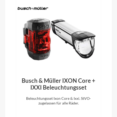
BULLS MTB
Vorbau
MTB-SL, CCS Slot Mount ready
Rahmentyp
Hardtail
Modelljahr
Busch & Müller IXON Core +
2022
IXXI Beleuchtungsset
Beleuchtungsset Ixon Core & Ixxi. StVO-
Hinterrad Nabe
zugelassen für alle Räder.
Shimano FH-RM35QR