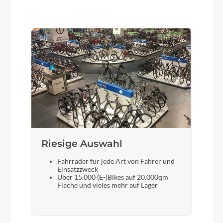
Shimano Deore SL-5100-L
Laufradgröße
Size Split: 27.5: 41cm // 29: 46cm, 51cm, 56cm,
61cm
Schalthebel
Shimano Deore SL-5100-R
Riesige Auswahl
Bremshebel
Shimano BL-MT201
Fahrräder für jede Art von Fahrer und
Einsatzzweck
Über 15.000 (E-)Bikes auf 20.000qm
Fläche und vieles mehr auf Lager
Steuersatz
FSA No.57SC