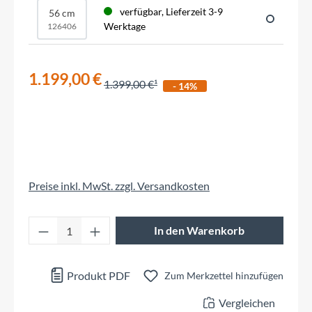
verfügbar, Lieferzeit 3-9
56 cm
Werktage
126406
1.199,00 €
1.399,00 €
- 14%
Preise inkl. MwSt. zzgl. Versandkosten
Produkt Anzahl: Gib den gewünschten Wert 
In den Warenkorb
Produkt PDF
Zum Merkzettel hinzufügen
Vergleichen