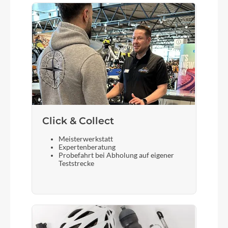
Sattel
BULLS Sportive Ergo
Gabel
Rock Shox Judy Gold RL-R, 100mm
Sattelstütze
Click & Collect
BULLS
Meisterwerkstatt
Expertenberatung
Probefahrt bei Abholung auf eigener
Teststrecke