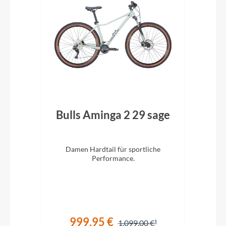
ack
Bulls Aminga 2 29 sage
Bu
eis.
Damen Hardtail für sportliche
. 29
Performance.
V
999,95 €
1.099,00 €