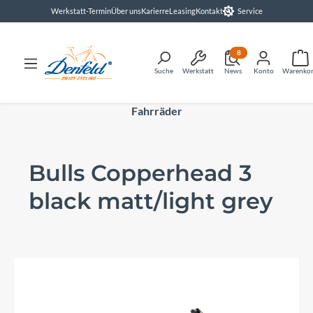
Werkstatt-Termin
Über uns
Karierre
Leasing
Kontakt
Service
alt springen
8
Suche
Werkstatt
News
Konto
Warenko
Fahrräder
Bulls Copperhead 3
black matt/light grey