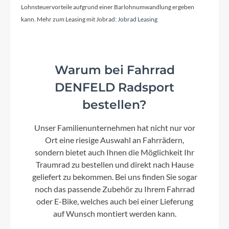
Lohnsteuervorteile aufgrund einer Barlohnumwandlung ergeben
kann. Mehr zum Leasing mit Jobrad:
Jobrad Leasing
Lenker
BULLS double butted riserbar
Warum bei Fahrrad
Farbe
DENFELD Radsport
black matt/light grey
bestellen?
Kette
Unser Familienunternehmen hat nicht nur vor
Shimano CN-HG601-11
Ort eine riesige Auswahl an Fahrrädern,
sondern bietet auch Ihnen die Möglichkeit Ihr
Traumrad zu bestellen und direkt nach Hause
Vorderrad Nabe
geliefert zu bekommen. Bei uns finden Sie sogar
noch das passende Zubehör zu Ihrem Fahrrad
Shimano HB-MT400-B
oder E-Bike, welches auch bei einer Lieferung
auf Wunsch montiert werden kann.
Umwerfer