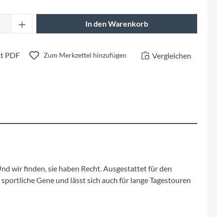
Fuxon
Anzahl: Gib den gewünschten Wert ein oder 
In den Warenkorb
Giro
Haibike
t PDF
Vergleichen
Zum Merkzettel hinzufügen
i:SY
Knog
Kärcher
Litemove
nd wir finden, sie haben Recht. Ausgestattet für den
portliche Gene und lässt sich auch für lange Tagestouren
Mammut