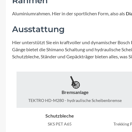
Rahmen
Mavic
Aluminiumrahmen. Hier in der sportlichen Form, also als
Di
MonkeyLink
Ausstattung
Ortlieb
Hier unterstützt Sie ein kraftvoller und dynamischer Bosc
Gänge bietet die Shimano Schaltung und hydraulische Sche
Pitlock
Schutzbleche, Ständer und Gepäckträger bieten alles, was S
Profile Design
Reich
Bremsanlage
Rixen & Kaul
TEKTRO HD-M280 - hydraulische Scheibenbremse
Schutzbleche
S'COOL
SKS PET A65
Trekking 