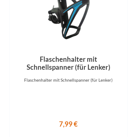
Steuersatz
Sattel
FSA no.57
Iconic SUV
Sattelstütze
BULLS Aluminium
Flaschenhalter mit
Schnellspanner (für Lenker)
Flaschenhalter mit Schnellspanner (für Lenker)
7,99 €