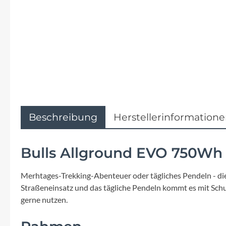
Flyer
Garmin
Gore
Hebie
Kettler Alu Rad
Beschreibung
Herstellerinformation
Koga
Bulls Allground EVO 750Wh 
Lapierre
Merhtages-Trekking-Abenteuer oder tägliches Pendeln - diese
Straßeneinsatz und das tägliche Pendeln kommt es mit Schu
Lizard Skins
gerne nutzen.