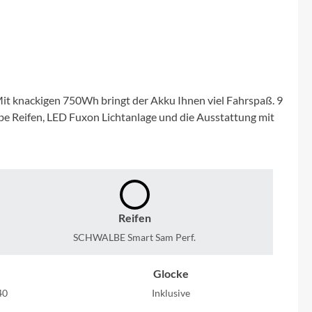
Micro
NC-17
Pegasus
it knackigen 750Wh bringt der Akku Ihnen viel Fahrspaß. 9
e Reifen, LED Fuxon Lichtanlage und die Ausstattung mit
Powerbar
Racktime
RIESE & MÜLLER
Reifen
ROTWILD Bikes
SCHWALBE Smart Sam Perf.
Glocke
Scott
40
Inklusive