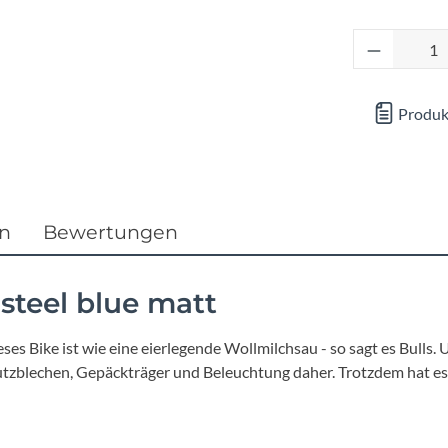
Focus
Produkt 
Ghost
Gudereit
Produk
Hercules
KLICKfix
en
Bewertungen
KTM
steel blue matt
Lezyne
s Bike ist wie eine eierlegende Wollmilchsau - so sagt es Bulls. U
tzblechen, Gepäckträger und Beleuchtung daher. Trotzdem hat es s
Lupine