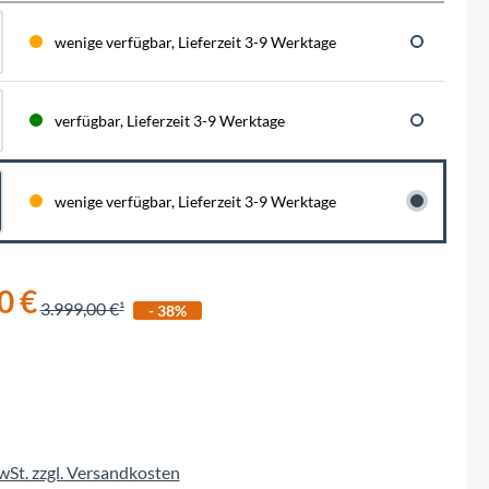
BySchulz
schnell...
schauen auf eine lange ...
haben wir für diese Notfälle eine riesen
Menge der wichtigsten Fahrrad-Ersatzteile
wenige verfügbar, Lieferzeit 3-9 Werktage
direkt auf Lager. Sowohl für Rennräder,
Contec
Mountainbikes, Trekking-Räder oder...
verfügbar, Lieferzeit 3-9 Werktage
Crane Bell
Deuter
wenige verfügbar, Lieferzeit 3-9 Werktage
Dynamic
0 €
Ergon
3.999,00 €
- 38%
F100
Finish Line
MwSt. zzgl. Versandkosten