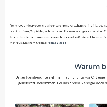
¹ (ehem.) UVP des Herstellers. Alle unsere Preise verstehen sich in € inkl. deu
reicht. Irrtümer, Tippfehler, technische und Preis-Änderungen vorbehalten. 
Preis ist lediglich eine unverbindliche rechnerische Größe, die sich für ein
Mehr zum Leasing mit Jobrad:
Jobrad Leasing
Warum be
Unser Familienunternehmen hat nicht nur vor Ort eine r
geliefert zu bekommen. Bei uns finden Sie sogar noch