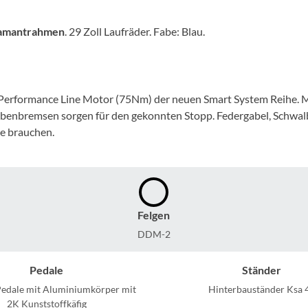
Mcfk
amantrahmen
. 29 Zoll Laufräder. Fabe: Blau.
Mounty
Park Tool
h Performance Line Motor (75Nm) der neuen Smart System Reihe. M
ibenbremsen sorgen für den gekonnten Stopp. Federgabel, Schwalb
POC
ie brauchen.
PUKY
RFR
Felgen
RockShox
DDM-2
Pedale
Ständer
Schwalbe
Pedale mit Aluminiumkörper mit
Hinterbauständer Ksa 
2K Kunststoffkäfig