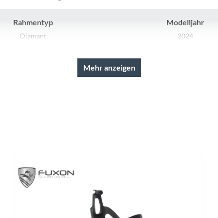
Sigg
Rahmentyp
Modelljahr
Sportourer
Diamant
2024
Tenways
Schaltwerk
Rahmenmaterial
Mehr anzeigen
O Alivio RD-M3100 shadow
Aluminium
Topeak
Lenker
Farbe
Uvex
ort-SL double butted Riserbar
steel blue matt
Widek
Rücklicht
Gewicht
FUXON R-60 Clip, LED
ohne Akku: 23,76 kg
Yazoo
Laufradgröße
Gepäckträger
29 Zoll
MonkeyLoad Systemgepäck