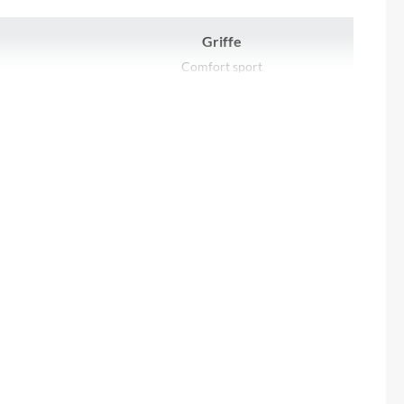
Sigma
Griffe
SQlab
Comfort sport
Thule
Kurbelgarnitur
FSA
Uebler
Motor
VDO
Bosch Performance Line (Smart System)
25/75Nm
Winora
Scheinwerfer
FUXON FS-50 EB, 50 Lux LED
Zefal
Schalthebel
träger
SHIMANO Alivio SL-M3100