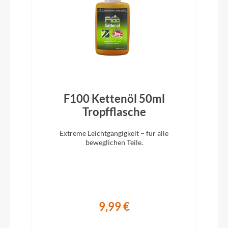
Billy
Vorbau
Satori R&M Custom, cable integration, adjustable
angle, Alu
Rahmentyp
F100 Kettenöl 50ml
Tiefeinsteiger
)
Tropfflasche
Extreme Leichtgängigkeit – für alle
Modelljahr
beweglichen Teile.
2026
Hinterrad Nabe
9,99 €
Enviolo Heavy Duty, Disc, 36H