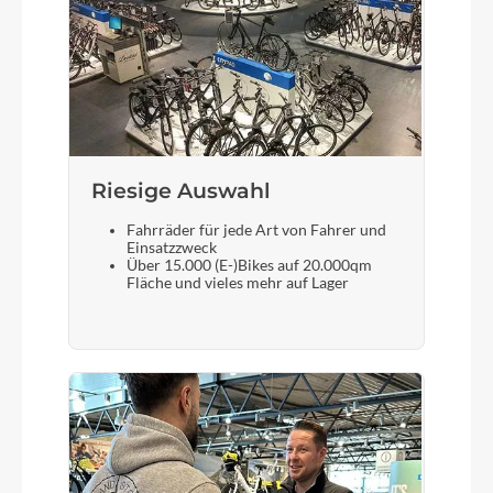
Novatec Boost, Disc, 32H
Scheinwerfer
Supernova mini 3 Pro
Riesige Auswahl
Akku
Bosch PowerTube 800 horizontal
Fahrräder für jede Art von Fahrer und
Einsatzzweck
Über 15.000 (E-)Bikes auf 20.000qm
Nabenritzel
Fläche und vieles mehr auf Lager
24T, for Gates drive belt CDX
Laufradgröße
27,5"