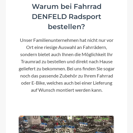
Warum bei Fahrrad
Farbe
DENFELD Radsport
slate grey
bestellen?
Unser Familienunternehmen hat nicht nur vor
Motor
Ort eine riesige Auswahl an Fahrrädern,
Bosch Performance Line CX, 25km/h 20mph
sondern bietet auch Ihnen die Möglichkeit Ihr
Traumrad zu bestellen und direkt nach Hause
geliefert zu bekommen. Bei uns finden Sie sogar
Kette
noch das passende Zubehör zu Ihrem Fahrrad
Gates drive belt CDX
oder E-Bike, welches auch bei einer Lieferung
auf Wunsch montiert werden kann.
Rücklicht
Axa Juno Signal LED
Vorderrad Nabe