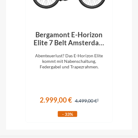
 CX
Bergamont E-Horizon
B
k
Elite 7 Belt Amsterdam
El
750Wh Trapez shiny
lug.
Abenteuerlust? Das E-Horizon Elite
Ab
mortar grey
iefem
kommt mit Nabenschaltung,
Federgabel und Trapezrahmen.
2.999,00 €
€
4.499,00 €
- 33%