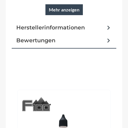
Mehr anzeigen
Reifen
Schwalbe Johnny Watts 365 60-584
Herstellerinformationen
Schutzbleche
Bewertungen
SKS A69R
Pedale
VP R&M Custom
Produktgalerie überspringen
Ständer
Ursus R97 IC Invisible Connect
Glocke