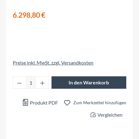
6.298,80 €
Preise inkl. MwSt. zzgl. Versandkosten
Produkt Anzahl: Gib den gewünschten Wert 
In den Warenkorb
Produkt PDF
Zum Merkzettel hinzufügen
Vergleichen