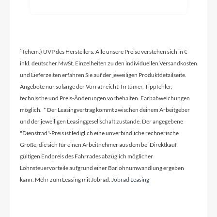
Griffe
Ergon ergonomic
¹ (ehem.) UVP des Herstellers. Alle unsere Preise verstehen sich in €
Schaltwerk
inkl. deutscher MwSt. Einzelheiten zu den individuellen Versandkosten
Enviolo
und Lieferzeiten erfahren Sie auf der jeweiligen Produktdetailseite.
Angebote nur solange der Vorrat reicht. Irrtümer, Tippfehler,
technische und Preis-Änderungen vorbehalten. Farbabweichungen
Rahmenmaterial
möglich. * Der Leasingvertrag kommt zwischen deinem Arbeitgeber
Aluminium
und der jeweiligen Leasinggesellschaft zustande. Der angegebene
"Dienstrad"-Preis ist lediglich eine unverbindliche rechnerische
Größe, die sich für einen Arbeitnehmer aus dem bei Direktkauf
Kurbelgarnitur
gültigen Endpreis des Fahrrades abzüglich möglicher
Riese & Müller, 170mm
Lohnsteuervorteile aufgrund einer Barlohnumwandlung ergeben
kann. Mehr zum Leasing mit Jobrad:
Jobrad Leasing
Lenker
Satori R&M Custom, 25,4mm, Alu