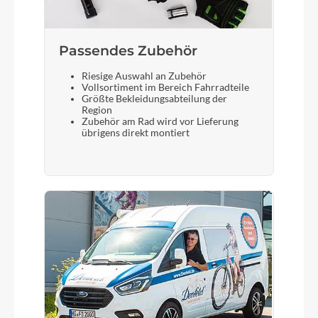
Gabel
SR Suntour Mobie 34, tapered, 100mm, Boost
Passendes Zubehör
Riesige Auswahl an Zubehör
Display
Vollsortiment im Bereich Fahrradteile
Größte Bekleidungsabteilung der
Bosch Kiox 500
Region
Zubehör am Rad wird vor Lieferung
übrigens direkt montiert
Sattelstütze
Cane Creek New Thudbuster ST Evo-2