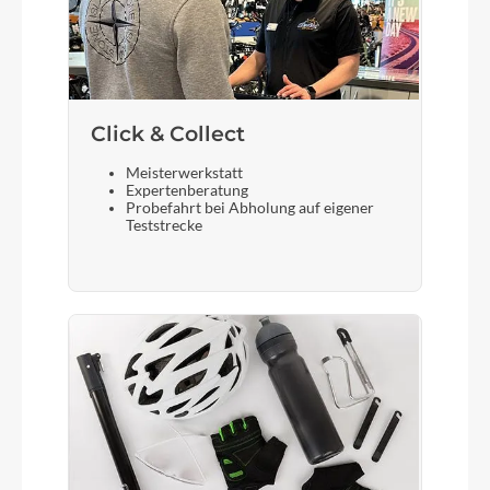
Gepäckträger
Riese & Müller, MIK
Schalthebel
Click & Collect
Enviolo grip shift Twist Display Pure, continuous
Meisterwerkstatt
Expertenberatung
Bremshebel
Probefahrt bei Abholung auf eigener
Teststrecke
Magura
Steuersatz
Cane Creek 1.5 Viscoset Blocker
Sattel
Selle Royal Essenza Moderate