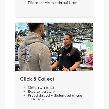
Fläche und vieles mehr auf Lager
Laufradgröße
282
Gepäckträger
KOGA F3 with MIK system
Schalthebel
Shimano Deore T6000
Click & Collect
Bremshebel
Meisterwerkstatt
Shimano
Expertenberatung
Probefahrt bei Abholung auf eigener
Teststrecke
Sattel