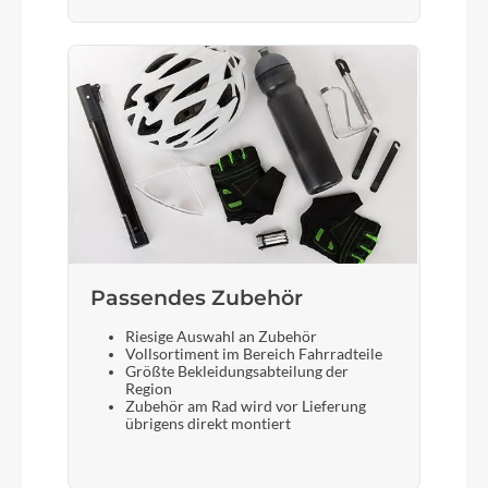
Selle Royal Vivo Ergo
Gabel
KOGA alloy rigid fork with integrated mudguard
attachment and steering limiter
Sattelstütze
KOGA alloy 27.2mm
Passendes Zubehör
Riesige Auswahl an Zubehör
Vollsortiment im Bereich Fahrradteile
Größte Bekleidungsabteilung der
Region
Zubehör am Rad wird vor Lieferung
übrigens direkt montiert