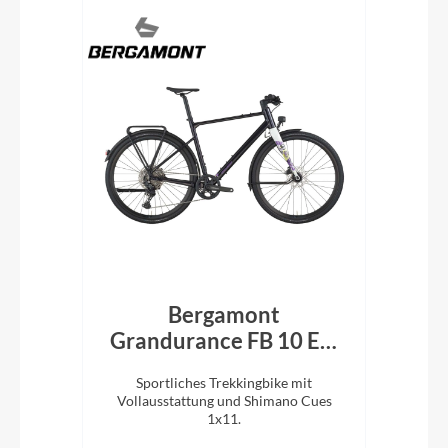
Q
Bergamont
Grandurance FB 10 EQ
P
black/purple 2026
und
Sportliches Trekkingbike mit
T
Vollausstattung und Shimano Cues
Ein
e.
1x11.