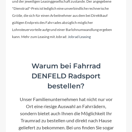
und der jeweiligen Leasinggesellschaft zustande. Der angegebene
KOGA Sport
"Dienstrad"-Preis ist lediglich eine unverbindliche rechnerische
Größe, die sich für einen Arbeitnehmer aus dem bei Direktkauf
gültigen Endpreis des Fahrrades abzüglich möglicher
Schaltwerk
Lohnsteuervorteile aufgrund einer Barlohnumwandlung ergeben
Shimano Deore XT T8000 for 3x10-speed
kann. Mehr zum Leasing mit Jobrad:
Jobrad Leasing
Rahmenmaterial
Warum bei Fahrrad
Aluminium
DENFELD Radsport
bestellen?
Kurbelgarnitur
Shimano T520 44-32-24T for 10-speed
Unser Familienunternehmen hat nicht nur vor
Ort eine riesige Auswahl an Fahrrädern,
Kassette
sondern bietet auch Ihnen die Möglichkeit Ihr
Shimano HG-500 10 speed - 12-28T
Traumrad zu bestellen und direkt nach Hause
geliefert zu bekommen. Bei uns finden Sie sogar