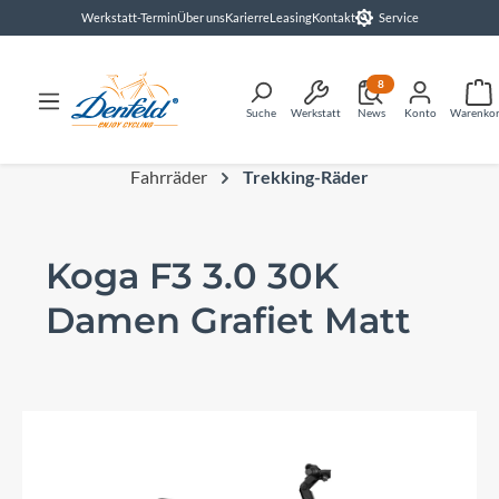
Werkstatt-Termin
Über uns
Karierre
Leasing
Kontakt
Service
alt springen
8
Suche
Werkstatt
News
Konto
Warenko
Fahrräder
Trekking-Räder
Koga F3 3.0 30K
Damen Grafiet Matt