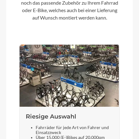
noch das passende Zubehör zu Ihrem Fahrrad
Lenker
oder E-Bike, welches auch bei einer Lieferung
KOGA Riser alloy
auf Wunsch montiert werden kann.
Kette
KMC X10-93
Rücklicht
KOGA Integrated
Vorderrad Nabe
Shutter Precision PL-7
Riesige Auswahl
Scheinwerfer
Fahrräder für jede Art von Fahrer und
Einsatzzweck
KOGA Integrated
Über 15.000 (E-)Bikes auf 20.000qm