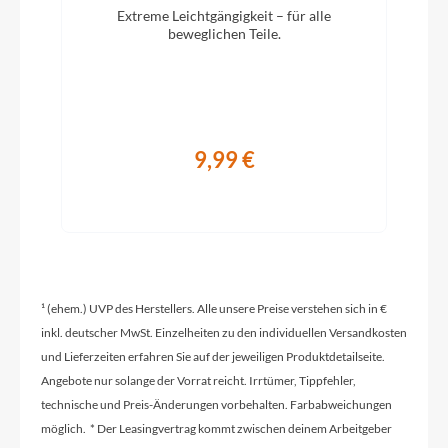
KOGA Compact
Extreme Leichtgängigkeit – für alle
beweglichen Teile.
Vorbau
KOGA adjustable with integrated cable guidance
9,99 €
Rahmentyp
Tiefeinsteiger
Modelljahr
2024
¹ (ehem.) UVP des Herstellers. Alle unsere Preise verstehen sich in €
inkl. deutscher MwSt. Einzelheiten zu den individuellen Versandkosten
und Lieferzeiten erfahren Sie auf der jeweiligen Produktdetailseite.
Hinterrad Nabe
Angebote nur solange der Vorrat reicht. Irrtümer, Tippfehler,
Shimano MT400 Disc
technische und Preis-Änderungen vorbehalten. Farbabweichungen
möglich. * Der Leasingvertrag kommt zwischen deinem Arbeitgeber
Griffe