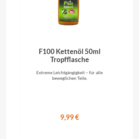
Mini Bell, schwarz
Rahmentyp
Tiefeinsteiger
F100 Kettenöl 50ml
Modelljahr
Tropfflasche
2022
Extreme Leichtgängigkeit – für alle
beweglichen Teile.
Hinterrad Nabe
Aluminium Disc Nabe
Griffe
9,99 €
Ergon GP01 ,schwarz/grau