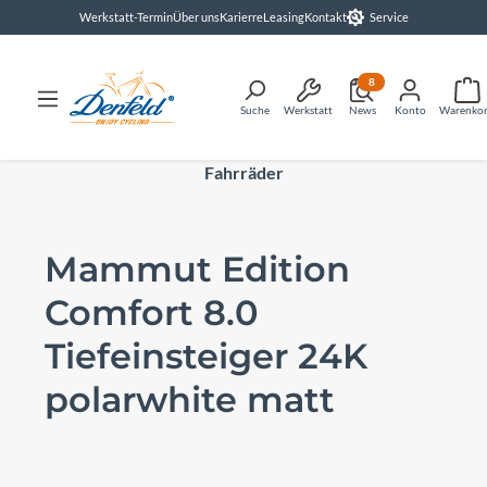
Werkstatt-Termin
Über uns
Karierre
Leasing
Kontakt
Service
alt springen
8
Suche
Werkstatt
News
Konto
Warenko
Fahrräder
Mammut Edition
Comfort 8.0
Tiefeinsteiger 24K
polarwhite matt