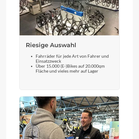
Bremshebel
Shimano BR-MT200
Riesige Auswahl
Sattel
Fahrräder für jede Art von Fahrer und
Selle Bassano Volare Sattel
Einsatzzweck
Über 15.000 (E-)Bikes auf 20.000qm
Fläche und vieles mehr auf Lager
Gabel
SR Suntour NEX Federgabel einstellbar
Sattelstütze
Ergotec Sattelstütze