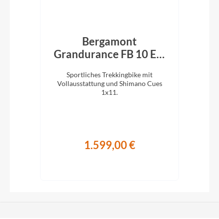
27K
Bergamont
Grandurance FB 10 EQ
black/purple 2026
 27-
Sportliches Trekkingbike mit
Vollausstattung und Shimano Cues
Rah
das
1x11.
1.599,00 €