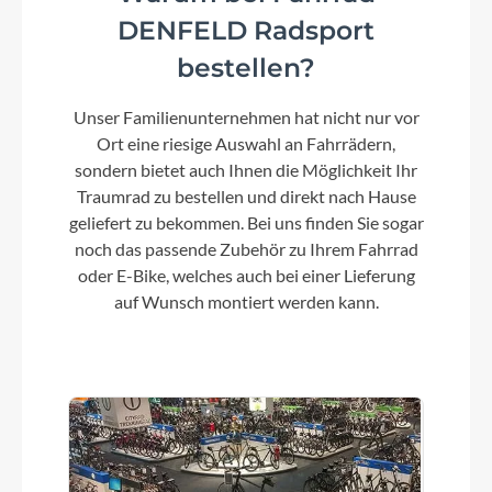
DENFELD Radsport
Vorderrad Nabe
bestellen?
Shimano Nabendynamo
Unser Familienunternehmen hat nicht nur vor
Ort eine riesige Auswahl an Fahrrädern,
Scheinwerfer
sondern bietet auch Ihnen die Möglichkeit Ihr
Axa Echo15 Lux mit Reflektor
Traumrad zu bestellen und direkt nach Hause
geliefert zu bekommen. Bei uns finden Sie sogar
noch das passende Zubehör zu Ihrem Fahrrad
Laufradgröße
oder E-Bike, welches auch bei einer Lieferung
28 Zoll
auf Wunsch montiert werden kann.
Gepäckträger
2-Bein, Racktime, Aluminium, schwarz
Schalthebel
Shimano Altus SL-M310 Schalthebel