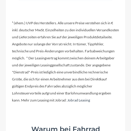
Schaltwerk
Shimano Alivio 3 x 8, 24 Gang Kettenschaltung
¹ (ehem.) UVP des Herstellers. Alle unsere Preise verstehen sich in €
Rahmenmaterial
inkl. deutscher MwSt. Einzelheiten zu den individuellen Versandkosten
und Lieferzeiten erfahren Sie auf der jeweiligen Produktdetailseite.
Aluminium
Angebote nur solange der Vorrat reicht. Irrtümer, Tippfehler,
technische und Preis-Änderungen vorbehalten. Farbabweichungen
möglich. * Der Leasingvertrag kommt zwischen deinem Arbeitgeber
Lenker
und der jeweiligen Leasinggesellschaft zustande. Der angegebene
Ergotec L Town 31,8 30° Aluminium
"Dienstrad"-Preis ist lediglich eine unverbindliche rechnerische
Größe, die sich für einen Arbeitnehmer aus dem bei Direktkauf
gültigen Endpreis des Fahrrades abzüglich möglicher
Farbe
Lohnsteuervorteile aufgrund einer Barlohnumwandlung ergeben
polarwhite matt
kann. Mehr zum Leasing mit Jobrad:
Jobrad Leasing
Rücklicht
Axa Blueline LED mit Standlicht
Warum bei Fahrrad