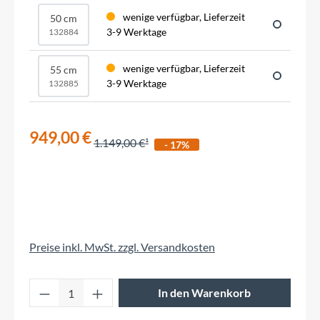
wenige verfügbar, Lieferzeit
50 cm
3-9 Werktage
132884
wenige verfügbar, Lieferzeit
55 cm
3-9 Werktage
132885
949,00 €
1.149,00 €
- 17%
Preise inkl. MwSt. zzgl. Versandkosten
Produkt Anzahl: Gib den gewünschten Wert 
In den Warenkorb