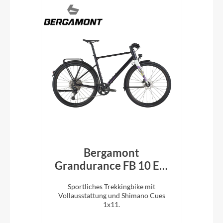
Q
Bergamont
Grandurance FB 10 EQ
P
black/purple 2026
und
Sportliches Trekkingbike mit
T
Vollausstattung und Shimano Cues
Ein
e.
1x11.