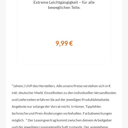
Extreme Leichtgängigkeit – für alle
Schaltwerk
beweglichen Teile.
Shimano Deore XT T8000
Rahmenmaterial
9,99 €
Aluminium
Kurbelgarnitur
Shimano T551 44-32-24
¹ (ehem.) UVP des Herstellers. Alle unsere Preise verstehen sich in €
Kassette
inkl. deutscher MwSt. Einzelheiten zu den individuellen Versandkosten
Shimano HG-500 11-34T
und Lieferzeiten erfahren Sie auf der jeweiligen Produktdetailseite.
Angebote nur solange der Vorrat reicht. Irrtümer, Tippfehler,
technische und Preis-Änderungen vorbehalten. Farbabweichungen
Lenker
möglich. * Der Leasingvertrag kommt zwischen deinem Arbeitgeber
Koga Riser Alloy
und der jeweiligen Leasinggesellschaft zustande. Der angegebene