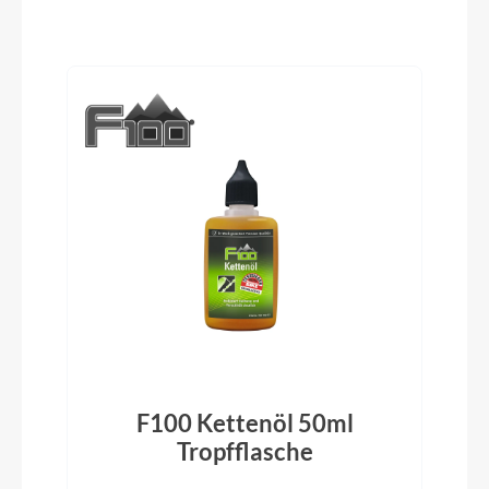
Koga adjustable
Produktgalerie überspringen
Rahmentyp
Diamant
Modelljahr
2024
Hinterrad Nabe
Shimano Deore M6010 Disc
Griffe
F100 Kettenöl 50ml
Koga
Tropfflasche