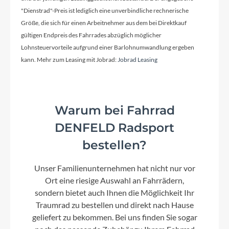
"Dienstrad"-Preis ist lediglich eine unverbindliche rechnerische
Größe, die sich für einen Arbeitnehmer aus dem bei Direktkauf
Farbe
gültigen Endpreis des Fahrrades abzüglich möglicher
Panter Black High Gloss
Lohnsteuervorteile aufgrund einer Barlohnumwandlung ergeben
kann. Mehr zum Leasing mit Jobrad:
Jobrad Leasing
Kette
KMC X10-93
Warum bei Fahrrad
Vorderrad Nabe
DENFELD Radsport
Shutter Precision PL-7
bestellen?
Unser Familienunternehmen hat nicht nur vor
Scheinwerfer
Ort eine riesige Auswahl an Fahrrädern,
Koga Premium Integrated
sondern bietet auch Ihnen die Möglichkeit Ihr
Traumrad zu bestellen und direkt nach Hause
geliefert zu bekommen. Bei uns finden Sie sogar
Laufradgröße