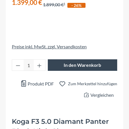
1.399,00 €
1.899,00 €
- 26%
Preise inkl. MwSt. zzgl. Versandkosten
Produkt Anzahl: Gib den gewünschten Wert 
In den Warenkorb
Produkt PDF
Zum Merkzettel hinzufügen
Vergleichen
Koga F3 5.0 Diamant Panter