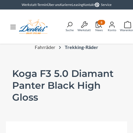
Werkstatt-Termin
Über uns
Karierre
Leasing
Kontakt
Service
alt springen
8
Suche
Werkstatt
News
Konto
Warenko
Fahrräder
Trekking-Räder
Koga F3 5.0 Diamant
Panter Black High
Gloss