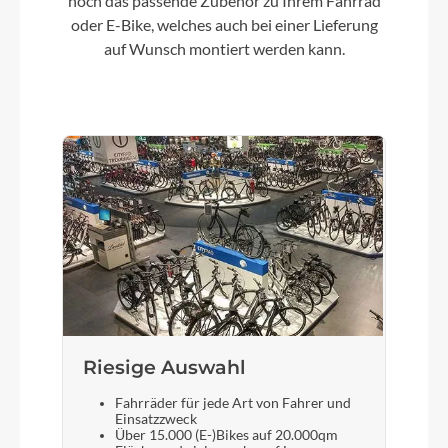
noch das passende Zubehör zu Ihrem Fahrrad
28 Zoll
oder E-Bike, welches auch bei einer Lieferung
auf Wunsch montiert werden kann.
Gepäckträger
Koga F3 MIK
Schalthebel
Shimano Deore XT T8000
Bremshebel
Shimano
Riesige Auswahl
Sattel
Selle Royal
Fahrräder für jede Art von Fahrer und
Einsatzzweck
Über 15.000 (E-)Bikes auf 20.000qm