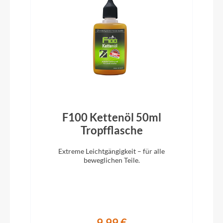
FLYER Wellgo
Ständer
Pletscher Comp 40 Flex
Glocke
inklusive
F100 Kettenöl 50ml
)
Tropfflasche
Vorbau
FLYER Alloy, 31.8 x 95 mm, adjustable angle
Extreme Leichtgängigkeit – für alle
beweglichen Teile.
Rahmentyp
Trapez