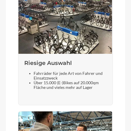
Shimano Deore HB-M6010, 32h
Gewicht
29 Kg
Scheinwerfer
Busch & Müller IQ-XS Friendly
Riesige Auswahl
Fahrräder für jede Art von Fahrer und
Akku
Einsatzzweck
Über 15.000 (E-)Bikes auf 20.000qm
FLYER SIB-750 (750 Wh / 20.1 Ah / 36 V)
Fläche und vieles mehr auf Lager
Laufradgröße
28"
Gepäckträger