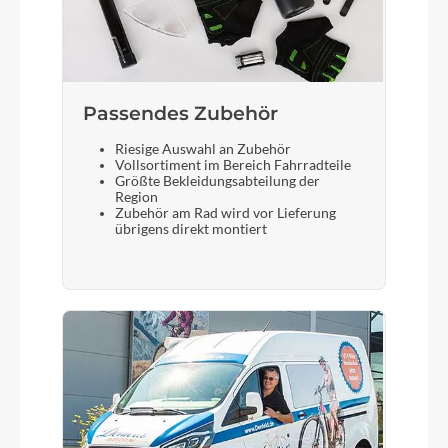
Display
FIT D0 (2" color display)
Passendes Zubehör
Riesige Auswahl an Zubehör
Sattelstütze
Vollsortiment im Bereich Fahrradteile
Größte Bekleidungsabteilung der
FLYER Alloy, 30.9 x 300 (S) / 350 (M-XL) mm
Region
Zubehör am Rad wird vor Lieferung
übrigens direkt montiert