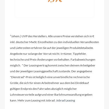
9,99 €
Modelljahr
2022
Hinterrad Nabe
Shimano Deore FH-M6000, 32h
¹ (ehem.) UVP des Herstellers. Alle unsere Preise verstehen sich in €
inkl. deutscher MwSt. Einzelheiten zu den individuellen Versandkosten
Ladegerät
und Lieferzeiten erfahren Sie auf der jeweiligen Produktdetailseite.
Angebote nur solange der Vorrat reicht. Irrtümer, Tippfehler,
FLYER Fast Charger 6A 36V
technische und Preis-Änderungen vorbehalten. Farbabweichungen
möglich. * Der Leasingvertrag kommt zwischen deinem Arbeitgeber
und der jeweiligen Leasinggesellschaft zustande. Der angegebene
Schaltwerk
"Dienstrad"-Preis ist lediglich eine unverbindliche rechnerische
Shimano Deore LinkGlide, 10 speed, 11-43t
Größe, die sich für einen Arbeitnehmer aus dem bei Direktkauf
gültigen Endpreis des Fahrrades abzüglich möglicher
Lohnsteuervorteile aufgrund einer Barlohnumwandlung ergeben
Rahmenmaterial
kann. Mehr zum Leasing mit Jobrad:
Jobrad Leasing
Aluminium