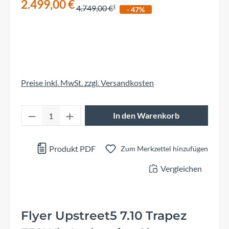
2.499,00 €
4.749,00 €
- 47%
Preise inkl. MwSt. zzgl. Versandkosten
Produkt Anzahl: Gib den gewünschten Wert 
In den Warenkorb
Produkt PDF
Zum Merkzettel hinzufügen
Vergleichen
Flyer Upstreet5 7.10 Trapez