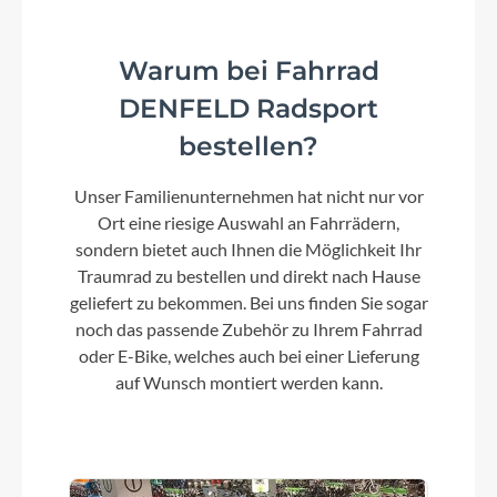
Lenker
Warum bei Fahrrad
Kalloy HB-TR2, 640 mm, 25°
DENFELD Radsport
bestellen?
Farbe
Anthracite Gloss
Unser Familienunternehmen hat nicht nur vor
Ort eine riesige Auswahl an Fahrrädern,
sondern bietet auch Ihnen die Möglichkeit Ihr
Motor
Traumrad zu bestellen und direkt nach Hause
Panasonic GX Ultimate
geliefert zu bekommen. Bei uns finden Sie sogar
noch das passende Zubehör zu Ihrem Fahrrad
oder E-Bike, welches auch bei einer Lieferung
Rücklicht
auf Wunsch montiert werden kann.
Supernova M99 Tail Light 45
Vorderrad Nabe