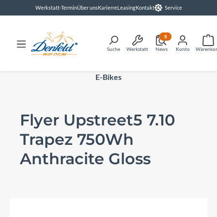
Werkstatt-Termin
Über uns
Karierre
Leasing
Kontakt
Service
alt springen
8
Suche
Werkstatt
News
Konto
Warenko
E-Bikes
Flyer Upstreet5 7.10
Trapez 750Wh
Anthracite Gloss