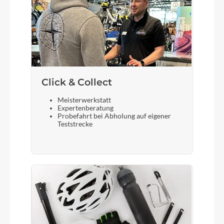
FLYER Racktime, integrated spring flap oder
Pletscher Wersa
Schalthebel
Shimano Deore
Click & Collect
Meisterwerkstatt
Bremshebel
Expertenberatung
Probefahrt bei Abholung auf eigener
Shimano Deore
Teststrecke
Sattel
Selle Royal Essenza+ Moderate
Gabel
SR Suntour Mobie25 Coil, 75 mm travel, 15 x 100
mm axle